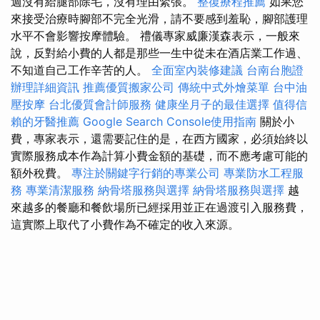
週沒有給腿部除毛，沒有理由緊張。
整復療程推薦
如果您
來接受治療時腳部不完全光滑，請不要感到羞恥，腳部護理
水平不會影響按摩體驗。 禮儀專家威廉漢森表示，一般來
說，反對給小費的人都是那些一生中從未在酒店業工作過、
不知道自己工作辛苦的人。
全面室內裝修建議
台南台胞證
辦理詳細資訊
推薦優質搬家公司
傳統中式外燴菜單
台中油
壓按摩
台北優質會計師服務
健康坐月子的最佳選擇
值得信
賴的牙醫推薦
Google Search Console使用指南
關於小
費，專家表示，還需要記住的是，在西方國家，必須始終以
實際服務成本作為計算小費金額的基礎，而不應考慮可能的
額外稅費。
專注於關鍵字行銷的專業公司
專業防水工程服
務
專業清潔服務
納骨塔服務與選擇
納骨塔服務與選擇
越
來越多的餐廳和餐飲場所已經採用並正在過渡引入服務費，
這實際上取代了小費作為不確定的收入來源。