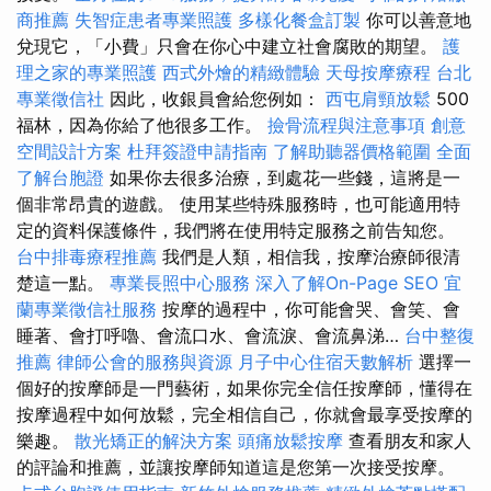
商推薦
失智症患者專業照護
多樣化餐盒訂製
你可以善意地
兌現它，「小費」只會在你心中建立社會腐敗的期望。
護
理之家的專業照護
西式外燴的精緻體驗
天母按摩療程
台北
專業徵信社
因此，收銀員會給您例如：
西屯肩頸放鬆
500
福林，因為你給了他很多工作。
撿骨流程與注意事項
創意
空間設計方案
杜拜簽證申請指南
了解助聽器價格範圍
全面
了解台胞證
如果你去很多治療，到處花一些錢，這將是一
個非常昂貴的遊戲。 使用某些特殊服務時，也可能適用特
定的資料保護條件，我們將在使用特定服務之前告知您。
台中排毒療程推薦
我們是人類，相信我，按摩治療師很清
楚這一點。
專業長照中心服務
深入了解On-Page SEO
宜
蘭專業徵信社服務
按摩的過程中，你可能會哭、會笑、會
睡著、會打呼嚕、會流口水、會流淚、會流鼻涕…
台中整復
推薦
律師公會的服務與資源
月子中心住宿天數解析
選擇一
個好的按摩師是一門藝術，如果你完全信任按摩師，懂得在
按摩過程中如何放鬆，完全相信自己，你就會最享受按摩的
樂趣。
散光矯正的解決方案
頭痛放鬆按摩
查看朋友和家人
的評論和推薦，並讓按摩師知道這是您第一次接受按摩。