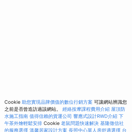
Cookie
助您實現品牌價值的數位行銷方案
可讓網站辨識您
之前是否曾造訪過該網站。
經絡按摩課程費用介紹
屋頂防
水施工指南
值得信賴的貨運公司
響應式設計RWD介紹
下
午茶外燴輕鬆安排
Cookie
老鼠問題快速解決
基隆徵信社
的服務選擇
溫馨居家設計方案
長照中心單人房舒適選擇
台