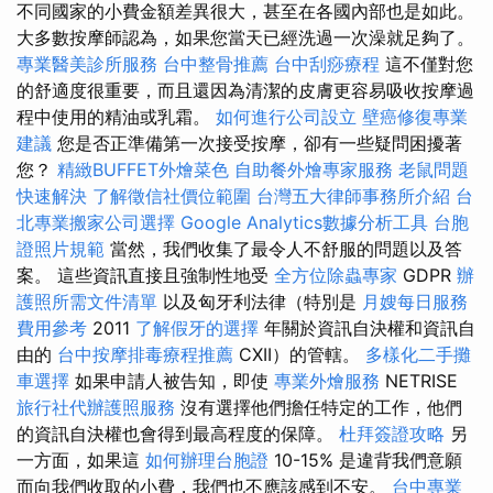
不同國家的小費金額差異很大，甚至在各國內部也是如此。
大多數按摩師認為，如果您當天已經洗過一次澡就足夠了。
專業醫美診所服務
台中整骨推薦
台中刮痧療程
這不僅對您
的舒適度很重要，而且還因為清潔的皮膚更容易吸收按摩過
程中使用的精油或乳霜。
如何進行公司設立
壁癌修復專業
建議
您是否正準備第一次接受按摩，卻有一些疑問困擾著
您？
精緻BUFFET外燴菜色
自助餐外燴專家服務
老鼠問題
快速解決
了解徵信社價位範圍
台灣五大律師事務所介紹
台
北專業搬家公司選擇
Google Analytics數據分析工具
台胞
證照片規範
當然，我們收集了最令人不舒服的問題以及答
案。 這些資訊直接且強制性地受
全方位除蟲專家
GDPR
辦
護照所需文件清單
以及匈牙利法律（特別是
月嫂每日服務
費用參考
2011
了解假牙的選擇
年關於資訊自決權和資訊自
由的
台中按摩排毒療程推薦
CXII）的管轄。
多樣化二手攤
車選擇
如果申請人被告知，即使
專業外燴服務
NETRISE
旅行社代辦護照服務
沒有選擇他們擔任特定的工作，他們
的資訊自決權也會得到最高程度的保障。
杜拜簽證攻略
另
一方面，如果這
如何辦理台胞證
10-15% 是違背我們意願
而向我們收取的小費，我們也不應該感到不安。
台中專業