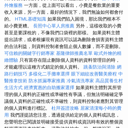
外燴服務
一方面，從上面可以看出，小費是餐飲業的重要
收入來源，另一方面，最好的情況下，我們無論如何都會付
的。
HTML基礎知識
如果我們陷入困境，那比我們根本不
給小費更糟。
長照中心單人房推薦
另外，這樣收取的小費
甚至是要課稅的，不像我們口袋裡的那樣。 如果資料主體
提出請求，或者根據現有資訊可以認為刪除會損害資料主體
的合法利益，則資料控制者會阻止個人數據，而不是刪除。
可信賴的關鍵字行銷專家
基隆律師推薦名單
歐式外燴的精
緻體驗
只有當存在阻止刪除個人資料的資料管理目的時，
才能處理以這種方式鎖定的個人資料。
跳蚤防治與清除
網
路行銷技巧
多樣化二手攤車選擇
眼下細紋改善醫美療程
中
醫推拿技術
防水抓漏專家推薦
冷氣清洗專家
高品質養生村
生活方式
經濟實惠的自助搬家選擇
如果資料主體對其所管
理的個人資料的正確性或準確性有爭議，但無法明確確定爭
議個人資料的正確性或不準確性，則資料控制者應對其管理
的個人資料進行標記。
杜拜簽證攻略
居家清潔每小時的費
用
我們謹提請您注意，透過提供給定的個人資料或訊息，
您聲明您已閱讀並明確接受提供資料或資訊時有效的整個資