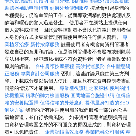
卡式台胞證使用指南
新竹外燴服務推薦
精緻外燴茶點搭配
助聽器補助申請指南
到府外燴便利服務
按摩會引起身體的
各種變化，促進血管的工作，從而導致酒精的更快處理以及
醉酒和噁心的驚人迅速發生。 使用者不在網站上提供任何
個人資料或信息，因此資料控制者不會以允許識別使用者個
人身份的方式收集或管理有關使用者的任何個人資料。
專
業植牙治療
新竹按摩服務
註冊使用者有機會向資料管理者
發送自己的意見和評論，但是資料管理者不會發布或刪除與
立法相衝突、侵犯隱私權或不符合資料管理者的商業政策和
原則的評論。
台中肩頸按摩療程
高效貨運服務
台中體態矯
正服務
專業會計公司服務
否則，這些評論只能由第三方列
印、下載或分發以供個人使用，並且只有在資料控制者書面
同意的情況下才能使用。
專業產後護理之家服務
便利的開
飲機推薦
精準的聽力檢查服務
宜蘭地區台胞證申請
值得信
賴的安養院選擇
值得信賴的外燴廠商
提供量身打造的SEO
解決方案
我們的所有用戶使用屬於我們服務一部分的公共
溝通管道，並自行承擔風險。 如果資料管理者證明損害是
由資料管理範圍之外的不可避免的原因造成的，則資料管理
者可以免除責任。
企業記帳高效服務
專業除蟲公司服務
精