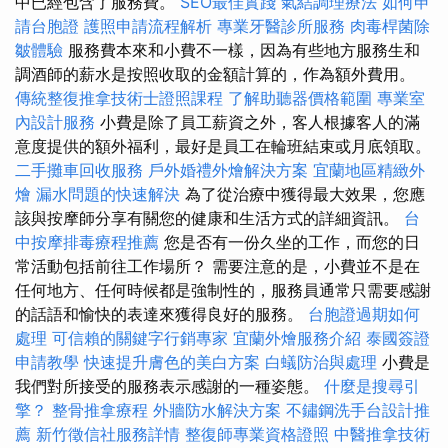
中已經包含了服務費。
SEO最佳實踐
氣結調理療法
如何申
請台胞證
護照申請流程解析
專業牙醫診所服務
肉毒桿菌除
皺體驗
服務費本來和小費不一樣，因為有些地方服務生和
調酒師的薪水是按照收取的金額計算的，作為額外費用。
傳統整復推拿技術士證照課程
了解助聽器價格範圍
專業室
內設計服務
小費是除了員工薪資之外，客人根據客人的滿
意度提供的額外福利，最好是員工在輪班結束或月底領取。
二手攤車回收服務
戶外婚禮外燴解決方案
宜蘭地區精緻外
燴
漏水問題的快速解決
為了從治療中獲得最大效果，您應
該與按摩師分享有關您的健康和生活方式的詳細資訊。
台
中按摩排毒療程推薦
您是否有一份久坐的工作，而您的日
常活動包括前往工作場所？ 需要注意的是，小費並不是在
任何地方、任何時候都是強制性的，服務員通常只需要感謝
的話語和愉快的表達來獲得良好的服務。
台胞證過期如何
處理
可信賴的關鍵字行銷專家
宜蘭外燴服務介紹
泰國簽證
申請教學
快速提升膚色的美白方案
白蟻防治與處理
小費是
我們對所接受的服務表示感謝的一種姿態。
什麼是搜尋引
擎？
整骨推拿療程
外牆防水解決方案
不鏽鋼洗手台設計推
薦
新竹徵信社服務詳情
整復師專業資格證照
中醫推拿技術