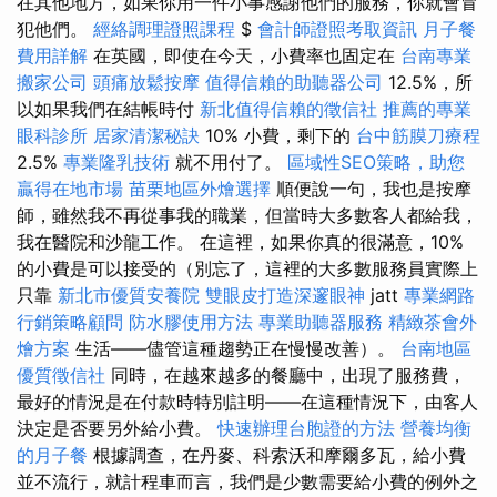
在其他地方，如果你用一件小事感謝他們的服務，你就會冒
犯他們。
經絡調理證照課程
$
會計師證照考取資訊
月子餐
費用詳解
在英國，即使在今天，小費率也固定在
台南專業
搬家公司
頭痛放鬆按摩
值得信賴的助聽器公司
12.5%，所
以如果我們在結帳時付
新北值得信賴的徵信社
推薦的專業
眼科診所
居家清潔秘訣
10% 小費，剩下的
台中筋膜刀療程
2.5%
專業隆乳技術
就不用付了。
區域性SEO策略，助您
贏得在地市場
苗栗地區外燴選擇
順便說一句，我也是按摩
師，雖然我不再從事我的職業，但當時大多數客人都給我，
我在醫院和沙龍工作。 在這裡，如果你真的很滿意，10%
的小費是可以接受的（別忘了，這裡的大多數服務員實際上
只靠
新北市優質安養院
雙眼皮打造深邃眼神
jatt
專業網路
行銷策略顧問
防水膠使用方法
專業助聽器服務
精緻茶會外
燴方案
生活——儘管這種趨勢正在慢慢改善）。
台南地區
優質徵信社
同時，在越來越多的餐廳中，出現了服務費，
最好的情況是在付款時特別註明——在這種情況下，由客人
決定是否要另外給小費。
快速辦理台胞證的方法
營養均衡
的月子餐
根據調查，在丹麥、科索沃和摩爾多瓦，給小費
並不流行，就計程車而言，我們是少數需要給小費的例外之