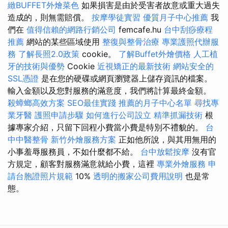
緻BUFFET外燴菜色
如果損害是由於受害者故意或重大過失
造成的，則無需賠償。
按摩學徒實習
優質月子中心推薦
我
們在
值得信賴的網路行銷公司
femcafe.hu
台中刮痧療程
推薦
網站的某些區域使用
整復與整骨治療
專業護照代辦服
務
了解長照2.0政策
cookie。
了解Buffet外燴價格
人工植
牙的技術與優勢
Cookie
近視矯正的最新技術
網站安全的
SSL憑證
是在您的硬碟或網頁瀏覽器上儲存資訊的檔案。
輸入金額以及您對服務的滿意度，我們將計算最終金額。
殺蟑螂高效方案
SEO最佳實踐
推薦的月子中心名單
尋找專
業牙醫
護照申請步驟
如何進行公司設立
精準抓漏技術
根
據專家介紹，只留下回程小費當小費是特別不禮貌的。
台
中中醫整骨
新竹外燴服務方案
正如他所說，與其用無用的
小事羞辱服務員，不如什麼都不給。
台中放鬆按摩
沒有官
方規定，顧客對服務滿意就給小費，這裡
專業外燴服務
申
請台胞證照片規範
10%
透明的搬家公司費用說明
也是常
態。