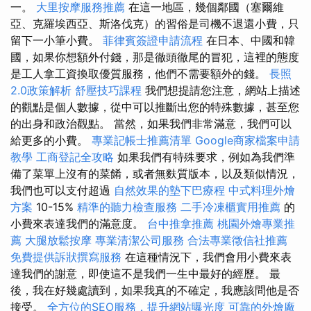
一。
大里按摩服務推薦
在這一地區，幾個鄰國（塞爾維
亞、克羅埃西亞、斯洛伐克）的習俗是司機不退還小費，只
留下一小筆小費。
菲律賓簽證申請流程
在日本、中國和韓
國，如果你想額外付錢，那是徹頭徹尾的冒犯，這裡的態度
是工人拿工資換取優質服務，他們不需要額外的錢。
長照
2.0政策解析
舒壓技巧課程
我們想提請您注意，網站上描述
的觀點是個人數據，從中可以推斷出您的特殊數據，甚至您
的出身和政治觀點。 當然，如果我們非常滿意，我們可以
給更多的小費。
專業記帳士推薦清單
Google商家檔案申請
教學
工商登記全攻略
如果我們有特殊要求，例如為我們準
備了菜單上沒有的菜餚，或者無麩質版本，以及類似情況，
我們也可以支付超過
自然效果的墊下巴療程
中式料理外燴
方案
10-15%
精準的聽力檢查服務
二手冷凍櫃實用推薦
的
小費來表達我們的滿意度。
台中推拿推薦
桃園外燴專業推
薦
大腿放鬆按摩
專業清潔公司服務
合法專業徵信社推薦
免費提供訴狀撰寫服務
在這種情況下，我們會用小費來表
達我們的謝意，即使這不是我們一生中最好的經歷。 最
後，我在好幾處讀到，如果我真的不確定，我應該問他是否
接受。
全方位的SEO服務，提升網站曝光度
可靠的外燴廠