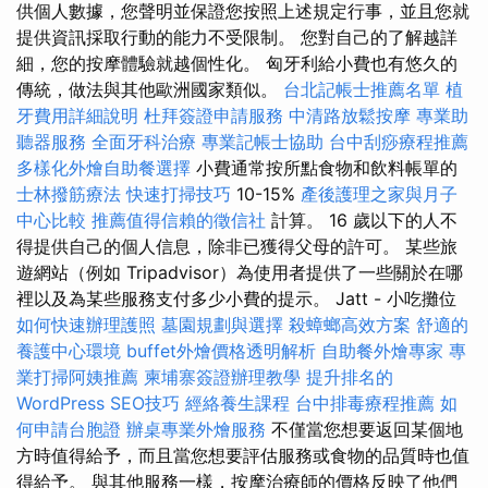
供個人數據，您聲明並保證您按照上述規定行事，並且您就
提供資訊採取行動的能力不受限制。 您對自己的了解越詳
細，您的按摩體驗就越個性化。 匈牙利給小費也有悠久的
傳統，做法與其他歐洲國家類似。
台北記帳士推薦名單
植
牙費用詳細說明
杜拜簽證申請服務
中清路放鬆按摩
專業助
聽器服務
全面牙科治療
專業記帳士協助
台中刮痧療程推薦
多樣化外燴自助餐選擇
小費通常按所點食物和飲料帳單的
士林撥筋療法
快速打掃技巧
10-15%
產後護理之家與月子
中心比較
推薦值得信賴的徵信社
計算。 16 歲以下的人不
得提供自己的個人信息，除非已獲得父母的許可。 某些旅
遊網站（例如 Tripadvisor）為使用者提供了一些關於在哪
裡以及為某些服務支付多少小費的提示。 Jatt - 小吃攤位
如何快速辦理護照
墓園規劃與選擇
殺蟑螂高效方案
舒適的
養護中心環境
buffet外燴價格透明解析
自助餐外燴專家
專
業打掃阿姨推薦
柬埔寨簽證辦理教學
提升排名的
WordPress SEO技巧
經絡養生課程
台中排毒療程推薦
如
何申請台胞證
辦桌專業外燴服務
不僅當您想要返回某個地
方時值得給予，而且當您想要評估服務或食物的品質時也值
得給予。 與其他服務一樣，按摩治療師的價格反映了他們