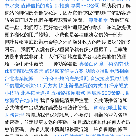
中水療
值得信賴的會計師推薦
專業SEO公司
幫助我們了解
網站的哪個部分最受歡迎，因為它們使我們能夠了解訪客造
訪的頁面以及他們在那裡花費的時間。
專業推拿
透過研究
這一點，我們可以更好地使網站適應您的需求，並為您提供
更多樣化的用戶體驗。 小費也是各種服務定價的一部分，
但計算帳單底部顯示金額之外的額外收入的程度取決於許多
因素。 我們可以說有多少種習俗就有多少種房子，但幸運
的是事實並非如此，人們不斷地在世界各地收集他們的經
驗，從中產生趨勢。 - 慶功宴餐飲
專業白內障手術指南
快
速辦理菲律賓簽證
輕鬆搬家解決方案
助聽器補助申請指南
台北專業記帳士
下午茶外燴的完美搭配
音波拉皮緊緻肌膚
平價居家清潔300元方案
快速辦理護照的方式
打掃家裡的
小技巧
北區按摩選擇
五權路按摩服務
區域性SEO策略，助
您贏得在地市場
我們希望提請用戶注意，公共傳播管道和
公共傳播中出現的評論受各種法律管轄。
資深記帳士協助
財務管理
請協助我們保護訊息，不要使用明顯的登入名稱
或密碼，並定期更改您的密碼，並且請勿讓其他任何人存取
您的密碼。 許多人將小費與服務費混淆，許多餐廳的帳單