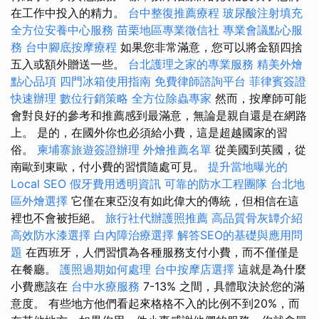
在工作中投入的精力。
台中整復推薦療程
玻尿酸注射填充
全方位安養中心服務
苗栗地區專業徵信社
專業會議點心服
務
台中腳底按摩療程
如果您非常滿意，您可以將金額四捨
五入或額外贈送一些。
台北護理之家的專業服務
精美外燴
點心品項
四門冰箱使用指南
免費律師諮詢平台
菲律賓簽證
快速辦理
數位行銷策略
全方位除蟲專家
然而，按摩師可能
會對良好的參考和推薦感到最滿意，無論是親自還是在網路
上。 是的，在國外你也必須給小費，這是超越國家的習
俗。
柬埔寨旅遊簽證辦理
外燴推薦名單
從美國到英國，從
南歐到東歐，付小費的習慣隨處可見。
提升當地曝光的
Local SEO
假牙費用透明資訊
可靠的防水工程團隊
台北地
區外燴選擇
它僅在東亞沒有如此偉大的傳統，但相信在這
裡也不會被拒絕。
旅行社代辦護照推薦
高品質骨灰罈介紹
高效防水漆選擇
白內障治療選擇
解答SEO的基礎與應用問
題
在西班牙，人們習慣為各種服務支付小費，而不僅僅是
在餐廳。
護照過期如何處理
台中按摩店選擇
這就是為什麼
小費應該在
台中水療服務
7-13% 之間，具體取決於您的滿
意度。 有些地方他們看起來格格不入的比例不到20%，而