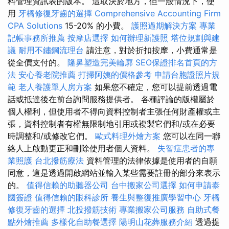
料管理資訊表的版本。 這取決於地方，但一般情況下，使
用
牙橋修復牙齒的選擇
Comprehensive Accounting Firm
CPA Solutions
15-20% 的小費。
護照過期解決方案
專業
記帳事務所推薦
按摩店選擇
如何辦理新護照
塔位規劃與建
議
耐用不鏽鋼流理台
請注意，對於折扣按摩，小費通常是
從全價支付的。
隆鼻塑造完美輪廓
SEO保證排名首頁的方
法
安心養老院推薦
打掃阿姨的價格參考
申請台胞證照片規
範
老人養護單人房方案
如果您不確定，您可以提前透過電
話或抵達後在前台詢問服務提供者。 各種評論的版權屬於
個人權利，但使用者不得向資料控制者主張任何財產權或主
張，資料控制者有權無限制地引用或複製它們和/或在必要
時調整和/或修改它們。
歐式料理外燴方案
您可以在同一聯
絡人上啟動更正和刪除使用者個人資料。
失智症患者的專
業照護
台北撥筋療法
資料管理的法律依據是使用者的自願
同意，這是透過開啟網站並輸入某些需要註冊的部分來表示
的。
值得信賴的助聽器公司
台中搬家公司選擇
如何申請泰
國簽證
值得信賴的眼科診所
養生與整復推廣學習中心
牙橋
修復牙齒的選擇
北投撥筋技術
專業搬家公司服務
自助式餐
點外燴推薦
多樣化自助餐選擇
陽明山花葬服務介紹
透過提