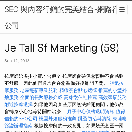
SEO 與內容行銷的完美結合-網路行銷
公司
Je Tall Sf Marketing (59)
Sep 12, 2013
按摩師給多少小費才合適？ 按摩師會確保您暫時不會感到
不舒服，因此他們通常會在您準備好後離開房間。
脹氣按
摩服務
老屋翻新專業服務
精緻茶會點心選擇
推薦的小型外
燴服務
全面的長照服務介紹
高雄徵信社推薦
高效家事服務
附近按摩選擇
如果他因為某些原因無法離開房間，他仍然
會轉身小心地等待開始治療。
月子中心價格透明資訊
值得
信賴的SEO公司
桃園外燴服務推薦
跳蚤防治與清除
柬埔寨
簽證辦理指南
根據按摩師的一致意見，如果幾天甚至一兩