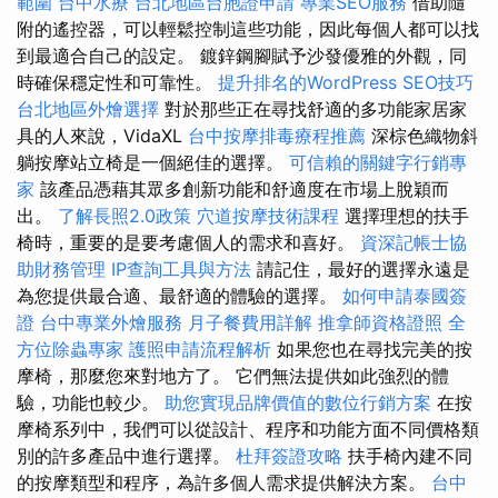
範圍
台中水療
台北地區台胞證申請
專業SEO服務
借助隨
附的遙控器，可以輕鬆控制這些功能，因此每個人都可以找
到最適合自己的設定。 鍍鋅鋼腳賦予沙發優雅的外觀，同
時確保穩定性和可靠性。
提升排名的WordPress SEO技巧
台北地區外燴選擇
對於那些正在尋找舒適的多功能家居家
具的人來說，VidaXL
台中按摩排毒療程推薦
深棕色織物斜
躺按摩站立椅是一個絕佳的選擇。
可信賴的關鍵字行銷專
家
該產品憑藉其眾多創新功能和舒適度在市場上脫穎而
出。
了解長照2.0政策
穴道按摩技術課程
選擇理想的扶手
椅時，重要的是要考慮個人的需求和喜好。
資深記帳士協
助財務管理
IP查詢工具與方法
請記住，最好的選擇永遠是
為您提供最合適、最舒適的體驗的選擇。
如何申請泰國簽
證
台中專業外燴服務
月子餐費用詳解
推拿師資格證照
全
方位除蟲專家
護照申請流程解析
如果您也在尋找完美的按
摩椅，那麼您來對地方了。 它們無法提供如此強烈的體
驗，功能也較少。
助您實現品牌價值的數位行銷方案
在按
摩椅系列中，我們可以從設計、程序和功能方面不同價格類
別的許多產品中進行選擇。
杜拜簽證攻略
扶手椅內建不同
的按摩類型和程序，為許多個人需求提供解決方案。
台中