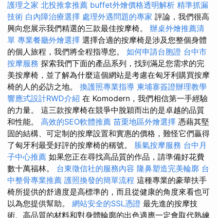
護理之家
北投推拿推薦
buffet外燴價格透明解析
精準抓漏
技術
白內障治療選擇
處理外遇問題的專家
評論，我們很高
興向您展示我們精選的三款最佳按摩椅。
辦桌外燴推薦清
單
專業餐廳外燴選擇
選擇合適的按摩椅是涉及您整個身體
的個人旅程，我們將全程指導您。
如何申請台胞證
台中市
按摩服務
探索我們下面的產品系列，找到滿足您需求的完
美按摩椅，並了解為什麼這個網站是考慮在匈牙利購買按摩
椅的人的必訪之地。
換護照專業指導
柬埔寨簽證辦理教學
響應式設計RWD介紹
在 Komodern，我們相信第一手經驗
的力量。 這三款按摩椅在競爭中脫穎而出的是卓越的品質
和性能。
高效的SEO軟體推薦
苗栗地區外燴選擇
憑藉其堅
固的結構、可定制的按摩設置和實惠的價格，難怪它們贏得
了匈牙利最受好評的按摩椅的稱號。
脹氣按摩服務
台中月
子中心推薦
如果您正在尋找高品質的作品，請準備好花費
數十萬福林。
台東徵信社的服務內容
隆鼻塑造完美輪廓
台
中整骨專業推薦
護照換發的簡單流程
這種專業的豪華扶手
椅所提供的舒適度是高標準的，而且從健康的角度來看也可
以為您提供幫助。
網站安全的SSL憑證
最先進的按摩技
術、高品質的材料和對身體輪廓的出色適應一定會取代熟練