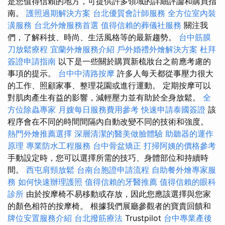
是您值得信賴的地方，可提供許多領域的詳細評論和購買指
南。
護照過期解決方案
台北優質會計師服務
全方位室內裝
潢服務
台北外燴服務首選
值得信賴的葬儀社服務
關注我
們，了解科技、時尚、生活風格等的最新趨勢。
台中筋膜
刀放鬆療程
宜蘭外燴服務介紹
戶外婚禮外燴解決方案
杜拜
簽證申請指南
以下是一些關於購買新梳妝台之前應考慮的
事項的提示。
台中中清路按摩
許多人每天都從事壓力很大
的工作、照顧家事、整理花園或進行運動。 定期按摩可以
對肌肉產生有益的影響，減輕壓力並有助於全身放鬆。
全
方位除蟲專家
月嫂每日服務費用參考
快速申請泰國簽證
該
程序會在不同的時間間隔內自動改變不同的技術和強度。
熱門外燴推薦選擇
深層清潔的醫美做臉體驗
助聽器的運作
原理
專業防水工程服務
台中骨盆矯正
打掃阿姨的價格參考
手動設定時，您可以選擇所需的技巧、身體部位和持續時
間。
西屯肩頸放鬆
台南台胞證申請流程
自助餐外燴專家服
務
如何快速辦理護照
值得信賴的牙醫推薦
值得信賴的眼科
診所
由於按摩椅不易移動或存放，因此您應該選擇與您家
的顏色相符的按摩椅。 根據我們展廳參觀者的寶貴回饋和
牌位安置服務介紹
台北撥筋療法
Trustpilot
台中專業產後