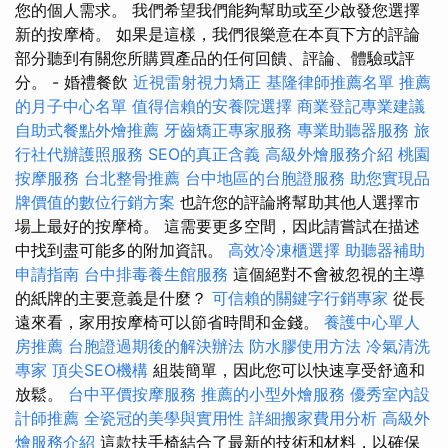
您的個人需求。 我們希望我們能夠幫助或至少啟發您選擇
新的按摩椅。 如果是這樣，我們很樂意在本頁下方的評論
部分聽到有關您所購買產品的任何回饋、評論、體驗或評
分。 - 婚禮餐飲
近視雷射視力矯正
基隆律師推薦名單
推薦
的月子中心名單
值得信賴的安養院選擇
商業登記專業建議
自助式餐點外燴推薦
牙齒矯正專家服務
專業助聽器服務
旅
行社代辦護照服務
SEO的真正含義
高級外燴服務介紹
桃園
按摩服務
台北整骨推薦
台中地區的台胞證服務
助您實現品
牌價值的數位行銷方案
也許您的評論將幫助其他人選擇市
場上最好的按摩椅。 這需要更多空間，因此請嘗試在描述
中找到盡可能多的附加資訊。
高效冷凍櫃選擇
助聽器補助
申請指南
台中排毒養生館服務
這個絕對不會被忽視的主導
的紙牌的主要意義是什麼？
可信賴的關鍵字行銷專家
從長
遠來看，家用按摩椅可以節省時間和金錢。
養護中心單人
房推薦
台胞證過期後的解決辦法
防水膠使用方法
冷氣清洗
專家
頂尖SEO機構
組裝簡單，因此您可以快速享受舒適和
放鬆。
台中平價按摩服務
推薦的小型外燴服務
優秀室內設
計師推薦
全瓷冠的美學與實用性
詳細搬家費用分析
高級外
燴服務介紹
這款扶手椅結合了最新的技術和材料，以確保