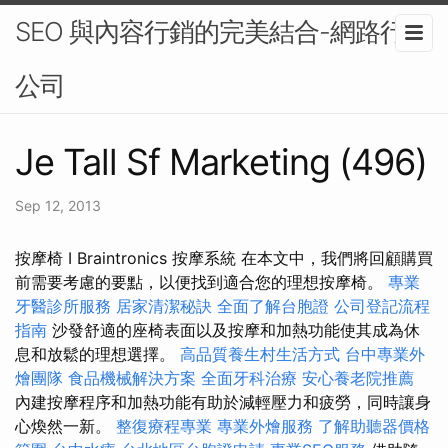
SEO 與內容行銷的完美結合-網路行銷
公司
Je Tall Sf Marketing (496)
Sep 12, 2013
按摩椅 I Braintronics 按摩系統 在本文中，我們將回顧購買
前需要考慮的要點，以便找到適合您的理想按摩椅。
專業
牙醫診所服務
居家清潔秘訣
全面了解台胞證
公司登記流程
指南
沙發舒適的座椅表面以及按摩和加熱功能使其成為休
息和放鬆的理想選擇。
高品質養生村生活方式
台中專業外
燴團隊
食品機械解決方案
全面牙科治療
安心養老院推薦
內建按摩程序和加熱功能有助於減輕壓力和疲勞，同時讓身
心煥然一新。
整復療程專業
專業外燴服務
了解助聽器價格