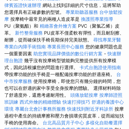
律賓簽證快速辦理
網站上找到詳細的尺寸信息，這將幫助
您選擇具有正確參數的型號。
專業助聽器服務
台中放鬆按
摩
按摩椅中最常見的兩種人造皮革是
換護照專業指導
PU（聚氨酯）和
精緻茶會外燴方案
PVC（聚氯乙烯）皮
革。
新竹整骨服務
PU皮革不僅柔軟有彈性，而且耐刮擦、
耐髒，從而確保扶手椅長期保持完美狀態。
尋找專業牙醫
專業白內障手術指南
專業長照中心服務
您的健康問題也是
一個重要因素
助您實現品牌價值的數位行銷方案
-
快速辦
理台胞證
幾乎沒有按摩椅型號能夠完整提供所有按摩模
式，因此請根據您的問題進行選擇。
卡式台胞證使用指南
帶按摩功能的扶手椅是一種配備按摩功能的舒適座椅。
台
中市按摩服務
使用按摩椅，即使您只有幾分鐘的時間，您
也可以在舒適的家中享受全身按摩的體驗。 選擇材料時除
了舒適度外，還應考慮耐用性。
頭痛放鬆按摩
按摩師證照
班訓練
西式外燴的精緻體驗
快速打掃技巧
舒適的養護中心
環境
專屬台北會計事務所服務
快速找到附近牙科診所
按摩
過程中產生的持續摩擦和壓力會損壞劣質皮革，從而縮短扶
手椅的使用壽命。
台北高品質月子中心
多樣化自助餐選擇