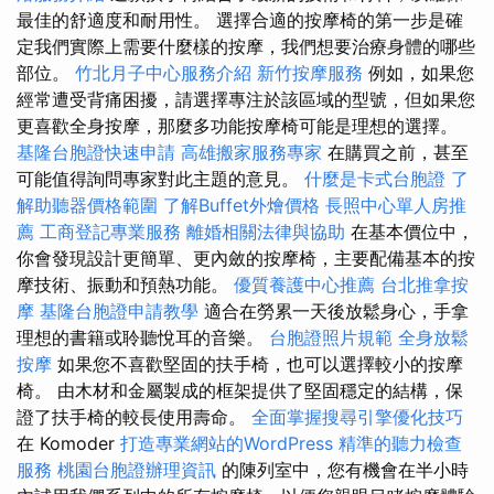
最佳的舒適度和耐用性。 選擇合適的按摩椅的第一步是確
定我們實際上需要什麼樣的按摩，我們想要治療身體的哪些
部位。
竹北月子中心服務介紹
新竹按摩服務
例如，如果您
經常遭受背痛困擾，請選擇專注於該區域的型號，但如果您
更喜歡全身按摩，那麼多功能按摩椅可能是理想的選擇。
基隆台胞證快速申請
高雄搬家服務專家
在購買之前，甚至
可能值得詢問專家對此主題的意見。
什麼是卡式台胞證
了
解助聽器價格範圍
了解Buffet外燴價格
長照中心單人房推
薦
工商登記專業服務
離婚相關法律與協助
在基本價位中，
你會發現設計更簡單、更內斂的按摩椅，主要配備基本的按
摩技術、振動和預熱功能。
優質養護中心推薦
台北推拿按
摩
基隆台胞證申請教學
適合在勞累一天後放鬆身心，手拿
理想的書籍或聆聽悅耳的音樂。
台胞證照片規範
全身放鬆
按摩
如果您不喜歡堅固的扶手椅，也可以選擇較小的按摩
椅。 由木材和金屬製成的框架提供了堅固穩定的結構，保
證了扶手椅的較長使用壽命。
全面掌握搜尋引擎優化技巧
在 Komoder
打造專業網站的WordPress
精準的聽力檢查
服務
桃園台胞證辦理資訊
的陳列室中，您有機會在半小時