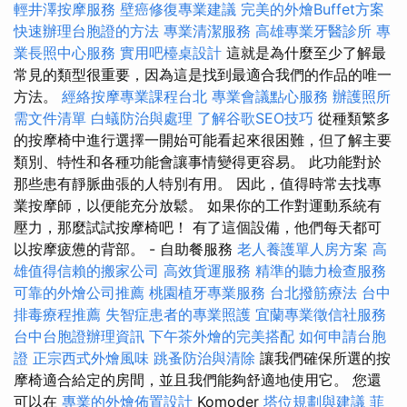
輕井澤按摩服務
壁癌修復專業建議
完美的外燴Buffet方案
快速辦理台胞證的方法
專業清潔服務
高雄專業牙醫診所
專
業長照中心服務
實用吧檯桌設計
這就是為什麼至少了解最
常見的類型很重要，因為這是找到最適合我們的作品的唯一
方法。
經絡按摩專業課程台北
專業會議點心服務
辦護照所
需文件清單
白蟻防治與處理
了解谷歌SEO技巧
從種類繁多
的按摩椅中進行選擇一開始可能看起來很困難，但了解主要
類別、特性和各種功能會讓事情變得更容易。 此功能對於
那些患有靜脈曲張的人特別有用。 因此，值得時常去找專
業按摩師，以便能充分放鬆。 如果你的工作對運動系統有
壓力，那麼試試按摩椅吧！ 有了這個設備，他們每天都可
以按摩疲憊的背部。 - 自助餐服務
老人養護單人房方案
高
雄值得信賴的搬家公司
高效貨運服務
精準的聽力檢查服務
可靠的外燴公司推薦
桃園植牙專業服務
台北撥筋療法
台中
排毒療程推薦
失智症患者的專業照護
宜蘭專業徵信社服務
台中台胞證辦理資訊
下午茶外燴的完美搭配
如何申請台胞
證
正宗西式外燴風味
跳蚤防治與清除
讓我們確保所選的按
摩椅適合給定的房間，並且我們能夠舒適地使用它。 您還
可以在
專業的外燴佈置設計
Komoder
塔位規劃與建議
菲