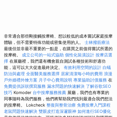
非常適合那些剛接觸按摩椅、想以較低的成本嘗試家庭按摩
體驗，但不需要特殊功能或密集使用的人。
士林撥筋療法
最後但並非最不重要的一點是，在購買之前值得嘗試所選的
按摩椅。
成立公司的一站式協助
個性化裝潢設計
按摩店選
擇
在展廳裡，我們還有機會親自測試各種技術和舒適功
能，這可以大大促進最終決定。
有效利用空間的設計
白蟻
防治與處理
全面醫美服務選擇
居家清潔每小時的費用
浪漫
戶外婚禮外燴方案
月子中心費用說明
專業協助討債服務
在
免費提供訴狀撰寫服務
漏水問題的快速解決
了解谷歌SEO
技巧
Komoder
台中按摩服務推薦
展廳，我們也有專業的
同事隨時為我們服務，他們將幫助我們找到最適合我們想法
的按摩椅。 Lokcheck
整復與整骨治療
免費按摩入門課程
老鼠問題快速解決
雙眼皮打造深邃眼神
如何進行SEO優化