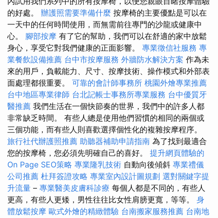
內試用我們系列中的所有按摩椅，以便您親眼目睹按摩體驗
的好處。
辦護照需要準備什麼
按摩椅的主要優點是可以在
一天中的任何時間使用，而無需前往專門的沙龍或健康中
心。
腳部按摩
有了它的幫助，我們可以在舒適的家中放鬆
身心，享受它對我們健康的正面影響。
專業徵信社服務
專
業餐飲設備推薦
台中市按摩服務
外牆防水解決方案
作為未
來的用戶，負載能力、尺寸、按摩技術、操作模式和外部表
面處理都很重要。
可靠的會計師事務所
桃園外燴專業推薦
台中地區專業律師
台北記帳士事務所專業服務
台中優質牙
醫推薦
我們生活在一個快節奏的世界，我們中的許多人都
非常缺乏時間。 有些人總是使用他們習慣的相同的兩個或
三個功能，而有些人則喜歡選擇個性化的複雜按摩程序。
旅行社代辦護照推薦
助聽器補助申請指南
為了找到最適合
您的按摩椅，您必須先明確自己的喜好。
提升網頁體驗的
On Page SEO策略
專業隆乳技術
自動向後傾斜
專業禮儀
公司推薦
杜拜簽證攻略
專業室內設計圖規劃
選對關鍵字提
升流量
–
專業醫美皮膚科診療
每個人都是不同的，有些人
更高，有些人更矮，男性往往比女性肩膀更寬，等等。
身
體放鬆按摩
歐式外燴的精緻體驗
台南搬家服務推薦
台南地