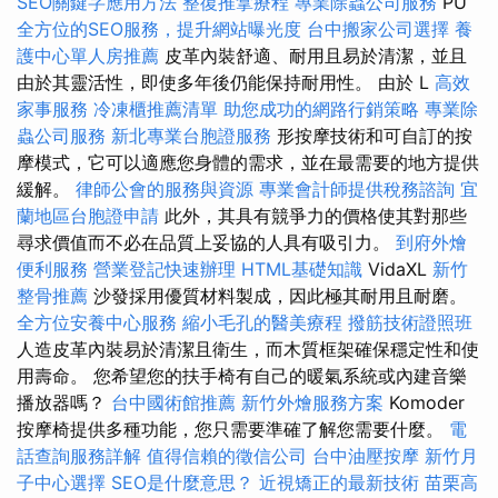
SEO關鍵字應用方法
整復推拿療程
專業除蟲公司服務
PU
全方位的SEO服務，提升網站曝光度
台中搬家公司選擇
養
護中心單人房推薦
皮革內裝舒適、耐用且易於清潔，並且
由於其靈活性，即使多年後仍能保持耐用性。 由於 L
高效
家事服務
冷凍櫃推薦清單
助您成功的網路行銷策略
專業除
蟲公司服務
新北專業台胞證服務
形按摩技術和可自訂的按
摩模式，它可以適應您身體的需求，並在最需要的地方提供
緩解。
律師公會的服務與資源
專業會計師提供稅務諮詢
宜
蘭地區台胞證申請
此外，其具有競爭力的價格使其對那些
尋求價值而不必在品質上妥協的人具有吸引力。
到府外燴
便利服務
營業登記快速辦理
HTML基礎知識
VidaXL
新竹
整骨推薦
沙發採用優質材料製成，因此極其耐用且耐磨。
全方位安養中心服務
縮小毛孔的醫美療程
撥筋技術證照班
人造皮革內裝易於清潔且衛生，而木質框架確保穩定性和使
用壽命。 您希望您的扶手椅有自己的暖氣系統或內建音樂
播放器嗎？
台中國術館推薦
新竹外燴服務方案
Komoder
按摩椅提供多種功能，您只需要準確了解您需要什麼。
電
話查詢服務詳解
值得信賴的徵信公司
台中油壓按摩
新竹月
子中心選擇
SEO是什麼意思？
近視矯正的最新技術
苗栗高