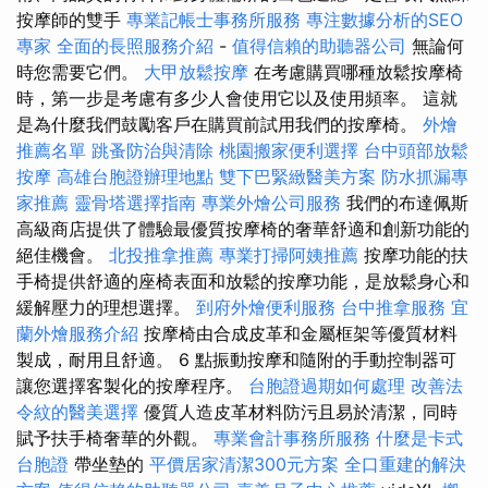
按摩師的雙手
專業記帳士事務所服務
專注數據分析的SEO
專家
全面的長照服務介紹
-
值得信賴的助聽器公司
無論何
時您需要它們。
大甲放鬆按摩
在考慮購買哪種放鬆按摩椅
時，第一步是考慮有多少人會使用它以及使用頻率。 這就
是為什麼我們鼓勵客戶在購買前試用我們的按摩椅。
外燴
推薦名單
跳蚤防治與清除
桃園搬家便利選擇
台中頭部放鬆
按摩
高雄台胞證辦理地點
雙下巴緊緻醫美方案
防水抓漏專
家推薦
靈骨塔選擇指南
專業外燴公司服務
我們的布達佩斯
高級商店提供了體驗最優質按摩椅的奢華舒適和創新功能的
絕佳機會。
北投推拿推薦
專業打掃阿姨推薦
按摩功能的扶
手椅提供舒適的座椅表面和放鬆的按摩功能，是放鬆身心和
緩解壓力的理想選擇。
到府外燴便利服務
台中推拿服務
宜
蘭外燴服務介紹
按摩椅由合成皮革和金屬框架等優質材料
製成，耐用且舒適。 6 點振動按摩和隨附的手動控制器可
讓您選擇客製化的按摩程序。
台胞證過期如何處理
改善法
令紋的醫美選擇
優質人造皮革材料防污且易於清潔，同時
賦予扶手椅奢華的外觀。
專業會計事務所服務
什麼是卡式
台胞證
帶坐墊的
平價居家清潔300元方案
全口重建的解決