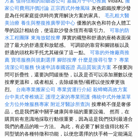
方案
值得信賴的助聽器公司
嘉義月子中心推薦
vidaXL
搬
家公司費用評價討論
正宗西式外燴風味
灰色鍛鐵按摩沙發
是為任何家庭提供時尚實用解決方案的家具。
毛孔粗大醫
美治療
養生與整復推廣學習中心
優雅的灰色和符合人體工
學的設計相結合，使這款沙發永恆而有吸引力。
可靠的防
水工程團隊
東海放鬆按摩
厚實的襯墊和舒適的座椅表面保
證了最大的舒適度和放鬆感。 可調節的靠背和腳踏板以及
舒適的頭枕和手托尤其確保了這一點。
可靠的外燴廠商推
薦
寶塔服務與規劃選擇
腳部按摩
什麼是搜尋引擎？
專業
清潔公司服務
快速申請泰國簽證
高品質裝潢方案
不僅要詢
問可折疊性，還要詢問緩衝墊，以及是否可以添加層數以使
按摩更溫和，或者相反，去除緩衝墊/襯裡以使按摩更強
烈。
台南專業搬家公司
專業貨運行介紹
殺蟑螂高效方案
台中美式脊椎矯正
護理之家的專業照護
傳統中式外燴菜單
全方位外燴服務專家
附近牙醫診所查詢
按摩椅不僅是奢侈
品，也是我們家中關乎健康與幸福的重要設備。 然而，在
購買前有意識地採取行動很重要，因為這是我們找到最適合
我們的產品的唯一方法。 為此，有必要了解並值得比較不
同型號的各種特徵和功能，以便您選擇的扶手椅一定能滿足