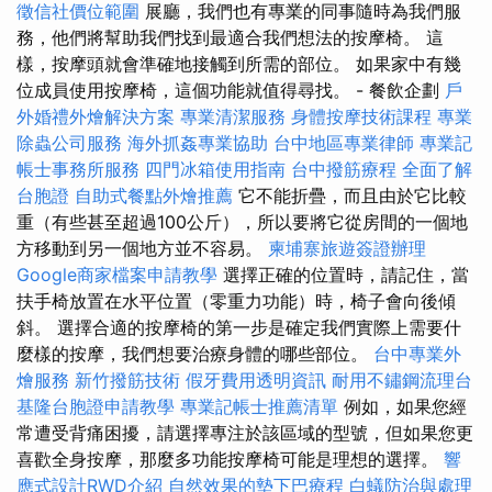
徵信社價位範圍
展廳，我們也有專業的同事隨時為我們服
務，他們將幫助我們找到最適合我們想法的按摩椅。 這
樣，按摩頭就會準確地接觸到所需的部位。 如果家中有幾
位成員使用按摩椅，這個功能就值得尋找。 - 餐飲企劃
戶
外婚禮外燴解決方案
專業清潔服務
身體按摩技術課程
專業
除蟲公司服務
海外抓姦專業協助
台中地區專業律師
專業記
帳士事務所服務
四門冰箱使用指南
台中撥筋療程
全面了解
台胞證
自助式餐點外燴推薦
它不能折疊，而且由於它比較
重（有些甚至超過100公斤），所以要將它從房間的一個地
方移動到另一個地方並不容易。
柬埔寨旅遊簽證辦理
Google商家檔案申請教學
選擇正確的位置時，請記住，當
扶手椅放置在水平位置（零重力功能）時，椅子會向後傾
斜。 選擇合適的按摩椅的第一步是確定我們實際上需要什
麼樣的按摩，我們想要治療身體的哪些部位。
台中專業外
燴服務
新竹撥筋技術
假牙費用透明資訊
耐用不鏽鋼流理台
基隆台胞證申請教學
專業記帳士推薦清單
例如，如果您經
常遭受背痛困擾，請選擇專注於該區域的型號，但如果您更
喜歡全身按摩，那麼多功能按摩椅可能是理想的選擇。
響
應式設計RWD介紹
自然效果的墊下巴療程
白蟻防治與處理