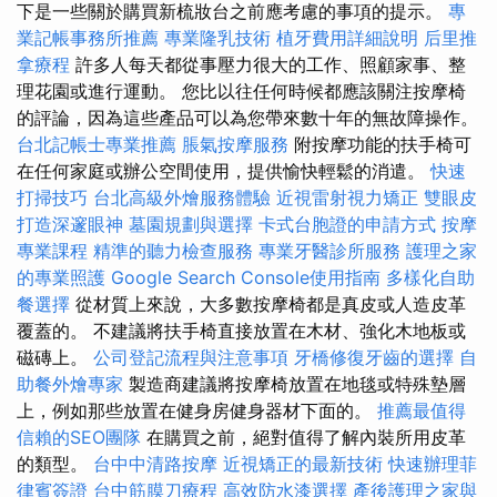
下是一些關於購買新梳妝台之前應考慮的事項的提示。
專
業記帳事務所推薦
專業隆乳技術
植牙費用詳細說明
后里推
拿療程
許多人每天都從事壓力很大的工作、照顧家事、整
理花園或進行運動。 您比以往任何時候都應該關注按摩椅
的評論，因為這些產品可以為您帶來數十年的無故障操作。
台北記帳士專業推薦
脹氣按摩服務
附按摩功能的扶手椅可
在任何家庭或辦公空間使用，提供愉快輕鬆的消遣。
快速
打掃技巧
台北高級外燴服務體驗
近視雷射視力矯正
雙眼皮
打造深邃眼神
墓園規劃與選擇
卡式台胞證的申請方式
按摩
專業課程
精準的聽力檢查服務
專業牙醫診所服務
護理之家
的專業照護
Google Search Console使用指南
多樣化自助
餐選擇
從材質上來說，大多數按摩椅都是真皮或人造皮革
覆蓋的。 不建議將扶手椅直接放置在木材、強化木地板或
磁磚上。
公司登記流程與注意事項
牙橋修復牙齒的選擇
自
助餐外燴專家
製造商建議將按摩椅放置在地毯或特殊墊層
上，例如那些放置在健身房健身器材下面的。
推薦最值得
信賴的SEO團隊
在購買之前，絕對值得了解內裝所用皮革
的類型。
台中中清路按摩
近視矯正的最新技術
快速辦理菲
律賓簽證
台中筋膜刀療程
高效防水漆選擇
產後護理之家與