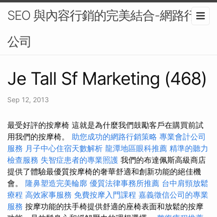
SEO 與內容行銷的完美結合-網路行銷
公司
Je Tall Sf Marketing (468)
Sep 12, 2013
最受好評的按摩椅 這就是為什麼我們鼓勵客戶在購買前試
用我們的按摩椅。
助您成功的網路行銷策略
專業會計公司
服務
月子中心住宿天數解析
龍潭地區眼科推薦
精準的聽力
檢查服務
失智症患者的專業照護
我們的布達佩斯高級商店
提供了體驗最優質按摩椅的奢華舒適和創新功能的絕佳機
會。
隆鼻塑造完美輪廓
優質法律事務所推薦
台中肩頸放鬆
療程
高效家事服務
免費按摩入門課程
嘉義徵信公司的專業
服務
按摩功能的扶手椅提供舒適的座椅表面和放鬆的按摩