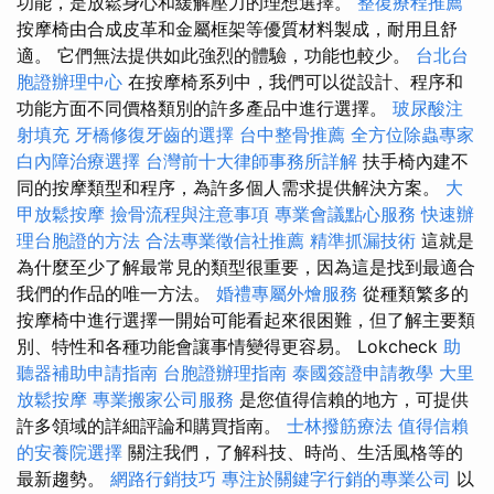
功能，是放鬆身心和緩解壓力的理想選擇。
整復療程推薦
按摩椅由合成皮革和金屬框架等優質材料製成，耐用且舒
適。 它們無法提供如此強烈的體驗，功能也較少。
台北台
胞證辦理中心
在按摩椅系列中，我們可以從設計、程序和
功能方面不同價格類別的許多產品中進行選擇。
玻尿酸注
射填充
牙橋修復牙齒的選擇
台中整骨推薦
全方位除蟲專家
白內障治療選擇
台灣前十大律師事務所詳解
扶手椅內建不
同的按摩類型和程序，為許多個人需求提供解決方案。
大
甲放鬆按摩
撿骨流程與注意事項
專業會議點心服務
快速辦
理台胞證的方法
合法專業徵信社推薦
精準抓漏技術
這就是
為什麼至少了解最常見的類型很重要，因為這是找到最適合
我們的作品的唯一方法。
婚禮專屬外燴服務
從種類繁多的
按摩椅中進行選擇一開始可能看起來很困難，但了解主要類
別、特性和各種功能會讓事情變得更容易。 Lokcheck
助
聽器補助申請指南
台胞證辦理指南
泰國簽證申請教學
大里
放鬆按摩
專業搬家公司服務
是您值得信賴的地方，可提供
許多領域的詳細評論和購買指南。
士林撥筋療法
值得信賴
的安養院選擇
關注我們，了解科技、時尚、生活風格等的
最新趨勢。
網路行銷技巧
專注於關鍵字行銷的專業公司
以