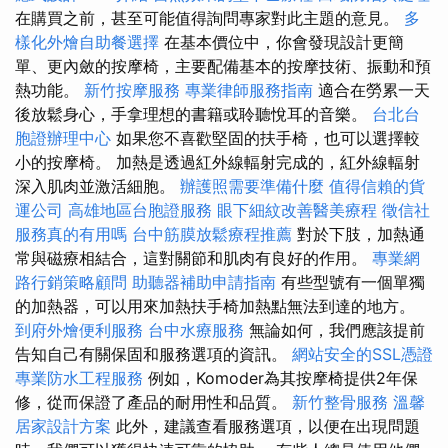
在購買之前，甚至可能值得詢問專家對此主題的意見。
多
樣化外燴自助餐選擇
在基本價位中，你會發現設計更簡
單、更內斂的按摩椅，主要配備基本的按摩技術、振動和預
熱功能。
新竹按摩服務
專業律師服務指南
適合在勞累一天
後放鬆身心，手拿理想的書籍或聆聽悅耳的音樂。
台北台
胞證辦理中心
如果您不喜歡堅固的扶手椅，也可以選擇較
小的按摩椅。 加熱是透過紅外線輻射完成的，紅外線輻射
深入肌肉並激活細胞。
辦護照需要準備什麼
值得信賴的貨
運公司
高雄地區台胞證服務
眼下細紋改善醫美療程
徵信社
服務真的有用嗎
台中筋膜放鬆療程推薦
對於下肢，加熱通
常與磁療相結合，這對關節和肌肉有良好的作用。
專業網
路行銷策略顧問
助聽器補助申請指南
有些型號有一個單獨
的加熱器，可以用來加熱扶手椅加熱點無法到達的地方。
到府外燴便利服務
台中水療服務
無論如何，我們應該提前
告知自己有關保固和服務選項的資訊。
網站安全的SSL憑證
專業防水工程服務
例如，Komoder為其按摩椅提供2年保
修，從而保證了產品的耐用性和品質。
新竹整骨服務
溫馨
居家設計方案
此外，建議查看服務選項，以便在出現問題