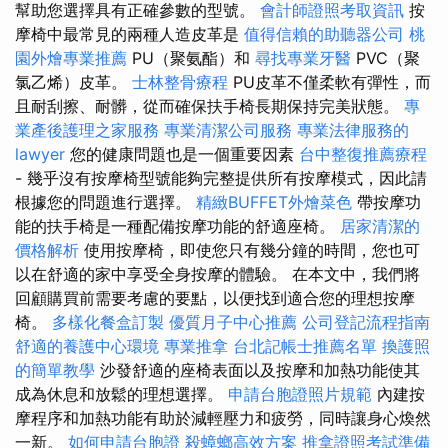
幫助您選擇具有正確參數的型號。
會計師證照考取資訊
按
摩椅中最常見的兩種人造皮革是
值得信賴的助聽器公司
桃
園外燴專業推薦
PU（聚氨酯）和
尋找專業牙醫
PVC（聚
氯乙烯）皮革。
士林整骨療程
PU皮革不僅柔軟有彈性，而
且耐刮擦、耐髒，從而確保扶手椅長期保持完美狀態。
專
業產後護理之家服務
專業清潔公司服務
專業法律服務的
lawyer
您的健康問題也是一個重要因素
台中整復推薦療程
- 幾乎沒有按摩椅型號能夠完整提供所有按摩模式，因此請
根據您的問題進行選擇。
精緻BUFFET外燴菜色
帶按摩功
能的扶手椅是一種配備按摩功能的舒適座椅。
居家清潔的
價格解析
使用按摩椅，即使您只有幾分鐘的時間，您也可
以在舒適的家中享受全身按摩的體驗。 在本文中，我們將
回顧購買前需要考慮的要點，以便找到適合您的理想按摩
椅。
多樣化餐盒訂製
優質月子中心推薦
公司登記流程指南
舒適的養護中心環境
專業推拿
台北記帳士推薦名單
換護照
的簡單教學
沙發舒適的座椅表面以及按摩和加熱功能使其
成為休息和放鬆的理想選擇。
申請台胞證照片規範
內建按
摩程序和加熱功能有助於減輕壓力和疲勞，同時讓身心煥然
一新。
如何申請台胞證
殺蟑螂高效方案
推拿證照考試準備