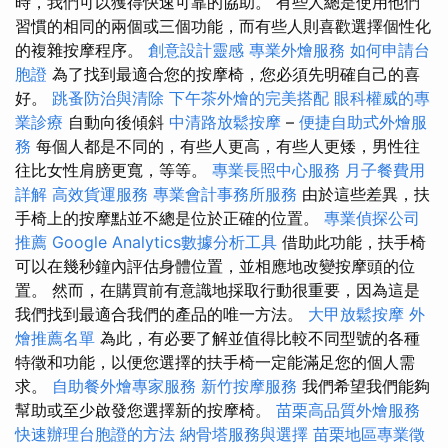
時，我們可以獲得快速可靠的協助。 有些人總是使用他們
習慣的相同的兩個或三個功能，而有些人則喜歡選擇個性化
的複雜按摩程序。
創意設計靈感
專業外燴服務
如何申請台
胞證
為了找到最適合您的按摩椅，您必須先明確自己的喜
好。
跳蚤防治與清除
下午茶外燴的完美搭配
眼科權威的專
業診療
自動向後傾斜
中清路放鬆按摩
–
便捷自助式外燴服
務
每個人都是不同的，有些人更高，有些人更矮，男性往
往比女性肩膀更寬，等等。
專業長照中心服務
月子餐費用
詳解
高效貨運服務
專業會計事務所服務
由於這些差異，扶
手椅上的按摩點並不總是位於正確的位置。
專業偵探公司
推薦
Google Analytics數據分析工具
借助此功能，扶手椅
可以在幾秒鐘內評估身體位置，並相應地改變按摩頭的位
置。 然而，在購買前有意識地採取行動很重要，因為這是
我們找到最適合我們的產品的唯一方法。
大甲放鬆按摩
外
燴推薦名單
為此，有必要了解並值得比較不同型號的各種
特徵和功能，以便您選擇的扶手椅一定能滿足您的個人需
求。
自助餐外燴專家服務
新竹按摩服務
我們希望我們能夠
幫助或至少啟發您選擇新的按摩椅。
苗栗高品質外燴服務
快速辦理台胞證的方法
納骨塔服務與選擇
苗栗地區專業徵