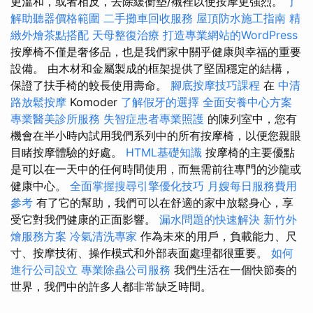
更溫和，或者相反，去除緩衝墊/襯裡以使按摩更強烈。
了
解助聽器價格範圍
二手攤車回收服務
屋頂防水施工指南
精
緻外燴茶點搭配
天母整復治療
打造專業網站的WordPress
按摩椅不僅是奢侈品，也是我們家中關乎健康與幸福的重要
設備。 由木材和金屬製成的框架提供了堅固穩定的結構，
保證了扶手椅的較長使用壽命。
腳底按摩技巧課程
在
中清
路放鬆按摩
Komoder
了解假牙的選擇
全面安養中心方案
專業醫美診所服務
失智症患者專業照護
的陳列室中，您有
機會在半小時內試用我們系列中的所有按摩椅，以便您親眼
目睹按摩體驗的好處。
HTML基礎知識
按摩椅的主要優點
是可以在一天中的任何時間使用，而無需前往專門的沙龍或
健康中心。
全面掌握搜尋引擎優化技巧
月嫂每日服務費用
參考
有了它的幫助，我們可以在舒適的家中放鬆身心，享
受它對我們健康的正面影響。
漏水問題的快速解決
新竹外
燴服務方案
冷氣清洗專家
作為未來的用戶，負載能力、尺
寸、按摩技術、操作模式和外部表面處理都很重要。
如何
進行公司設立
專業除蟲公司服務
我們生活在一個快節奏的
世界，我們中的許多人都非常缺乏時間。