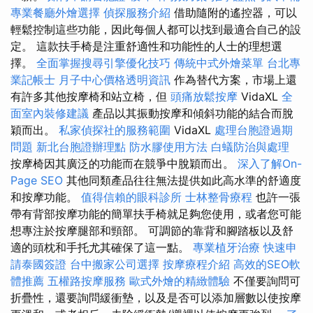
專業餐廳外燴選擇
偵探服務介紹
借助隨附的遙控器，可以
輕鬆控制這些功能，因此每個人都可以找到最適合自己的設
定。 這款扶手椅是注重舒適性和功能性的人士的理想選
擇。
全面掌握搜尋引擎優化技巧
傳統中式外燴菜單
台北專
業記帳士
月子中心價格透明資訊
作為替代方案，市場上還
有許多其他按摩椅和站立椅，但
頭痛放鬆按摩
VidaXL
全
面室內裝修建議
產品以其振動按摩和傾斜功能的結合而脫
穎而出。
私家偵探社的服務範圍
VidaXL
處理台胞證過期
問題
新北台胞證辦理點
防水膠使用方法
白蟻防治與處理
按摩椅因其廣泛的功能而在競爭中脫穎而出。
深入了解On-
Page SEO
其他同類產品往往無法提供如此高水準的舒適度
和按摩功能。
值得信賴的眼科診所
士林整骨療程
也許一張
帶有背部按摩功能的簡單扶手椅就足夠您使用，或者您可能
想專注於按摩腿部和頸部。 可調節的靠背和腳踏板以及舒
適的頭枕和手托尤其確保了這一點。
專業植牙治療
快速申
請泰國簽證
台中搬家公司選擇
按摩療程介紹
高效的SEO軟
體推薦
五權路按摩服務
歐式外燴的精緻體驗
不僅要詢問可
折疊性，還要詢問緩衝墊，以及是否可以添加層數以使按摩