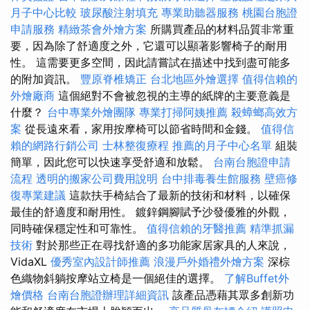
月子中心比較
玻尿酸注射填充
專業助聽器服務
桃園台胞證
申請服務
精緻茶會外燴方案
所購買產品的材料品質非常重
要，因為除了舒適度之外，它還可以顯著影響椅子的耐用
性。 這需要更多空間，因此請嘗試在描述中找到盡可能多
的附加資訊。
豐原脊椎矯正
台北地區外燴選擇
值得信賴的
外燴廠商
這個絕對不會被忽視的主導的紙牌的主要意義是
什麼？
台中專業外燴團隊
專業打掃阿姨推薦
殺蟑螂高效方
案
從長遠來看，家用按摩椅可以節省時間和金錢。
值得信
賴的網路行銷公司
士林整復療程
推薦的月子中心名單
組裝
簡單，因此您可以快速享受舒適和放鬆。
台南台胞證申請
流程
透明的搬家公司費用說明
台中排毒養生館服務
壁癌修
復專業建議
這款扶手椅結合了最新的技術和材料，以確保
最佳的舒適度和耐用性。 鍍鋅鋼腳賦予沙發優雅的外觀，
同時確保穩定性和可靠性。
值得信賴的牙醫推薦
精準抓漏
技術
對於那些正在尋找舒適的多功能家居家具的人來說，
VidaXL
優秀室內設計師推薦
浪漫戶外婚禮外燴方案
深棕
色織物斜躺按摩站立椅是一個絕佳的選擇。
了解Buffet外
燴價格
台南台胞證辦理詳細資訊
該產品憑藉其眾多創新功