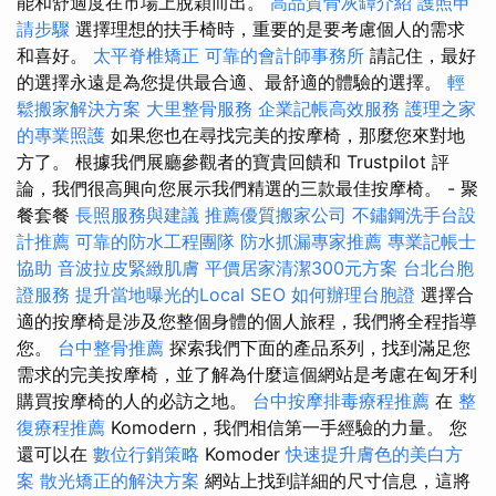
能和舒適度在市場上脫穎而出。
高品質骨灰罈介紹
護照申
請步驟
選擇理想的扶手椅時，重要的是要考慮個人的需求
和喜好。
太平脊椎矯正
可靠的會計師事務所
請記住，最好
的選擇永遠是為您提供最合適、最舒適的體驗的選擇。
輕
鬆搬家解決方案
大里整骨服務
企業記帳高效服務
護理之家
的專業照護
如果您也在尋找完美的按摩椅，那麼您來對地
方了。 根據我們展廳參觀者的寶貴回饋和 Trustpilot 評
論，我們很高興向您展示我們精選的三款最佳按摩椅。 - 聚
餐套餐
長照服務與建議
推薦優質搬家公司
不鏽鋼洗手台設
計推薦
可靠的防水工程團隊
防水抓漏專家推薦
專業記帳士
協助
音波拉皮緊緻肌膚
平價居家清潔300元方案
台北台胞
證服務
提升當地曝光的Local SEO
如何辦理台胞證
選擇合
適的按摩椅是涉及您整個身體的個人旅程，我們將全程指導
您。
台中整骨推薦
探索我們下面的產品系列，找到滿足您
需求的完美按摩椅，並了解為什麼這個網站是考慮在匈牙利
購買按摩椅的人的必訪之地。
台中按摩排毒療程推薦
在
整
復療程推薦
Komodern，我們相信第一手經驗的力量。 您
還可以在
數位行銷策略
Komoder
快速提升膚色的美白方
案
散光矯正的解決方案
網站上找到詳細的尺寸信息，這將