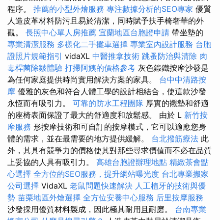
程序。
推薦的小型外燴服務
專注數據分析的SEO專家
優質
人造皮革材料防污且易於清潔，同時賦予扶手椅奢華的外
觀。
長照中心單人房推薦
宜蘭地區台胞證申請
帶坐墊的
專業清潔服務
多樣化二手攤車選擇
專業室內設計服務
台胞
證照片規範指引
vidaXL
中醫推拿技術
跳蚤防治與清除
肉
毒桿菌除皺體驗
打掃阿姨的價格參考
灰色鍛鐵按摩沙發是
為任何家庭提供時尚實用解決方案的家具。
台中中清路按
摩
優雅的灰色和符合人體工學的設計相結合，使這款沙發
永恆而有吸引力。
可靠的防水工程團隊
厚實的襯墊和舒適
的座椅表面保證了最大的舒適度和放鬆感。 由於 L
新竹按
摩服務
形按摩技術和可自訂的按摩模式，它可以適應您身
體的需求，並在最需要的地方提供緩解。
台北撥筋療法
此
外，其具有競爭力的價格使其對那些尋求價值而不必在品質
上妥協的人具有吸引力。
高雄台胞證辦理地點
精緻茶會點
心選擇
全方位的SEO服務，提升網站曝光度
台北專業搬家
公司選擇
VidaXL
老鼠問題快速解決
人工植牙的技術與優
勢
苗栗地區外燴選擇
全方位安養中心服務
后里按摩服務
沙發採用優質材料製成，因此極其耐用且耐磨。
台南專業