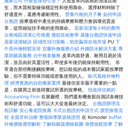
搬家公司
什麼是搜尋引擎？
人造皮革內裝易於清潔且衛
生，而木質框架確保穩定性和使用壽命。 選擇材料時除了
舒適度外，還應考慮耐用性。
營養均衡的月子餐
如何申請
台胞證
按摩過程中產生的持續摩擦和壓力會損壞劣質皮
革，從而縮短扶手椅的使用壽命。
居家清潔每小時的費用
台南地區清潔公司推薦
撥筋技術教學
基隆台胞證快速申請
居家清潔秘訣
區域性SEO策略，助您贏得在地市場
PU
下
午茶外燴輕鬆安排
宜蘭外燴服務介紹
外牆防水解決方案
專
業助聽器服務
台中推拿服務
皮革內裝舒適、耐用且易於清
潔，並且由於其靈活性，即使多年後仍能保持耐用性。 非
常適合那些剛接觸按摩椅、想以較低的成本嘗試家庭按摩體
驗，但不需要特殊功能或密集使用的人。
歐式風格外燴料
理
經濟實惠的自助搬家選擇
最後但並非最不重要的一點
是，在購買之前值得嘗試所選的按摩椅。
找值得信賴的
Accounting Firm
在展廳裡，我們還有機會親自測試各種技
術和舒適功能，這可以大大促進最終決定。
台胞證辦理流
程詳解
安心養老院推薦
卡式台胞證的申請方式
護照換發流
程
全面牙科治療
整復師專業資格證照
在 Komoder
buffet
外燴價格透明解析
了解助聽器價格範圍
身體放鬆按摩
了解