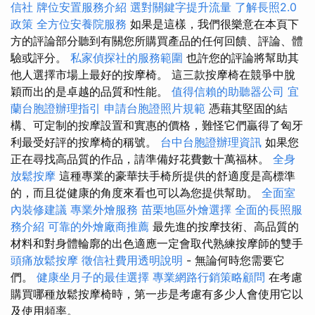
信社
牌位安置服務介紹
選對關鍵字提升流量
了解長照2.0
政策
全方位安養院服務
如果是這樣，我們很樂意在本頁下
方的評論部分聽到有關您所購買產品的任何回饋、評論、體
驗或評分。
私家偵探社的服務範圍
也許您的評論將幫助其
他人選擇市場上最好的按摩椅。 這三款按摩椅在競爭中脫
穎而出的是卓越的品質和性能。
值得信賴的助聽器公司
宜
蘭台胞證辦理指引
申請台胞證照片規範
憑藉其堅固的結
構、可定制的按摩設置和實惠的價格，難怪它們贏得了匈牙
利最受好評的按摩椅的稱號。
台中台胞證辦理資訊
如果您
正在尋找高品質的作品，請準備好花費數十萬福林。
全身
放鬆按摩
這種專業的豪華扶手椅所提供的舒適度是高標準
的，而且從健康的角度來看也可以為您提供幫助。
全面室
內裝修建議
專業外燴服務
苗栗地區外燴選擇
全面的長照服
務介紹
可靠的外燴廠商推薦
最先進的按摩技術、高品質的
材料和對身體輪廓的出色適應一定會取代熟練按摩師的雙手
頭痛放鬆按摩
徵信社費用透明說明
- 無論何時您需要它
們。
健康坐月子的最佳選擇
專業網路行銷策略顧問
在考慮
購買哪種放鬆按摩椅時，第一步是考慮有多少人會使用它以
及使用頻率。