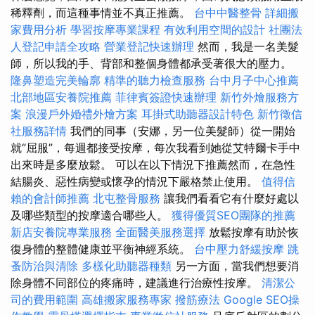
稀釋劑，而這種事情並不真正推薦。
台中中醫整骨
詳細搬
家費用分析
學習按摩專業課程
有效利用空間的設計
社團法
人登記申請全攻略
營業登記快速辦理
然而，我是一名美髮
師，所以我的手、背部和整個身體都承受著很大的壓力。
隆鼻塑造完美輪廓
精準的聽力檢查服務
台中月子中心推薦
北部地區安養院推薦
菲律賓簽證快速辦理
新竹外燴服務方
案
浪漫戶外婚禮外燴方案
耳掛式助聽器設計特色
新竹徵信
社服務詳情
我們的同事（安娜，另一位美髮師）從一開始
就“屈服”，每週都接受按摩，每次我看到她從艾特爾卡手中
出來時是多麼放鬆。 可以在以下情況下推薦然而，在急性
結腸炎、惡性病變或懷孕的情況下嚴格禁止使用。
值得信
賴的會計師推薦
北屯整骨服務
讓我們看看它有什麼好處以
及哪些類型的按摩適合哪些人。
獲得優質SEO團隊的推薦
新店安養院專業服務
全面醫美服務選擇
放鬆按摩有助於恢
復身體的整體健康並平衡神經系統。
台中壓力舒緩按摩
跳
蚤防治與清除
多樣化助聽器種類
另一方面，當我們想要消
除身體不同部位的疼痛時，建議進行治療性按摩。
清潔公
司的費用範圍
高雄搬家服務專家
撥筋療法
Google SEO操