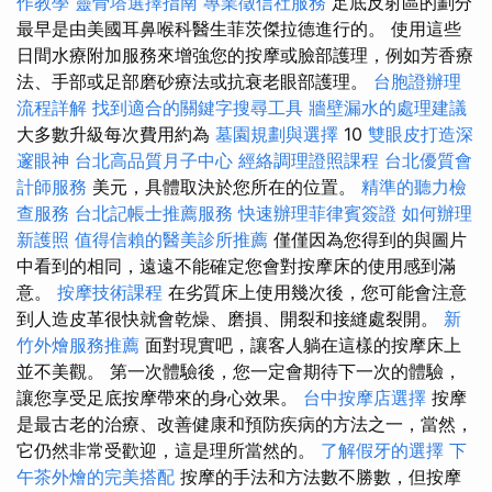
作教學
靈骨塔選擇指南
專業徵信社服務
足底反射區的劃分
最早是由美國耳鼻喉科醫生菲茨傑拉德進行的。 使用這些
日間水療附加服務來增強您的按摩或臉部護理，例如芳香療
法、手部或足部磨砂療法或抗衰老眼部護理。
台胞證辦理
流程詳解
找到適合的關鍵字搜尋工具
牆壁漏水的處理建議
大多數升級每次費用約為
墓園規劃與選擇
10
雙眼皮打造深
邃眼神
台北高品質月子中心
經絡調理證照課程
台北優質會
計師服務
美元，具體取決於您所在的位置。
精準的聽力檢
查服務
台北記帳士推薦服務
快速辦理菲律賓簽證
如何辦理
新護照
值得信賴的醫美診所推薦
僅僅因為您得到的與圖片
中看到的相同，遠遠不能確定您會對按摩床的使用感到滿
意。
按摩技術課程
在劣質床上使用幾次後，您可能會注意
到人造皮革很快就會乾燥、磨損、開裂和接縫處裂開。
新
竹外燴服務推薦
面對現實吧，讓客人躺在這樣的按摩床上
並不美觀。 第一次體驗後，您一定會期待下一次的體驗，
讓您享受足底按摩帶來的身心效果。
台中按摩店選擇
按摩
是最古老的治療、改善健康和預防疾病的方法之一，當然，
它仍然非常受歡迎，這是理所當然的。
了解假牙的選擇
下
午茶外燴的完美搭配
按摩的手法和方法數不勝數，但按摩