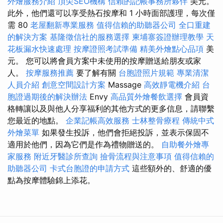
外燴服務介紹
頂尖SEO機構
信賴的記帳事務所夥伴
美元。
此外，他們還可以享受熱石按摩和 1 小時面部護理，每次僅
需 80
老屋翻新專業服務
值得信賴的助聽器公司
全口重建
的解決方案
基隆徵信社的服務選擇
柬埔寨簽證辦理教學
天
花板漏水快速處理
按摩證照考試準備
精美外燴點心品項
美
元。 您可以將會員方案中未使用的按摩贈送給朋友或家
人。
按摩服務推薦
要了解有關
台胞證照片規範
專業清潔
人員介紹
創意空間設計方案
Massage
高效靜電機介紹
台
胞證過期後的解決辦法
Envy
高品質外燴餐飲選擇
會員資
格轉讓以及與他人分享福利的其他方式的更多信息，請聯繫
您最近的地點。
企業記帳高效服務
士林整骨療程
傳統中式
外燴菜單
如果發生投訴，他們會拒絕投訴，並表示保固不
適用於他們，因為它們是作為禮物贈送的。
自助餐外燴專
家服務
附近牙醫診所查詢
撿骨流程與注意事項
值得信賴的
助聽器公司
卡式台胞證的申請方式
這些額外的、舒適的優
點為按摩體驗錦上添花。