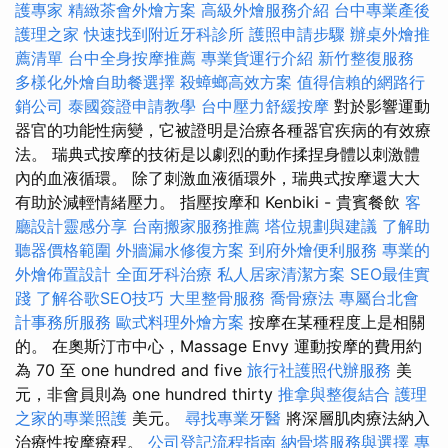
護專家
精緻茶會外燴方案
高級外燴服務介紹
台中專業產後
護理之家
快速找到附近牙科診所
護照申請步驟
辦桌外燴推
薦清單
台中全身按摩推薦
專業貨運行介紹
新竹整復服務
多樣化外燴自助餐選擇
殺蟑螂高效方案
值得信賴的網路行
銷公司
泰國簽證申請教學
台中壓力舒緩按摩
對於影響運動
器官的功能性病變，它被證明是治療各種器官疾病的有效療
法。 瑞典式按摩的技術是以劇烈的動作揉捏身體以刺激體
內的血液循環。 除了刺激血液循環外，瑞典式按摩還大大
有助於減輕情緒壓力。 指壓按摩和 Kenbiki - 貴賓餐飲
客
廳設計靈感分享
台南搬家服務推薦
塔位規劃與建議
了解助
聽器價格範圍
外牆漏水修復方案
到府外燴便利服務
專業的
外燴佈置設計
全面牙科治療
私人居家清潔方案
SEO最佳實
踐
了解谷歌SEO技巧
大里整骨服務
喬骨療法
專屬台北會
計事務所服務
歐式料理外燴方案
按摩在某種程度上是相關
的。 在奧斯汀市中心，Massage Envy 運動按摩的費用約
為 70 至 one hundred and five
旅行社護照代辦服務
美
元，非會員則為 one hundred thirty
推拿與整復結合
護理
之家的專業照護
美元。
尋找專業牙醫
將深層肌肉療法納入
治療性按摩療程。
公司登記流程指南
納骨塔服務與選擇
專