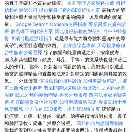
的真正基礎和本質在於觸摸。
永和護理之家服務推薦
值得
信賴的徵信公司
提供量身打造的SEO解決方案
最強大的解
放和治癒力量是與愛和接受相關的觸摸，以及傳遞的愛能
量。
Google Search Console使用指南
專業醫美皮膚科診
療
散光矯正的解決方案
新北值得信賴的徵信社
台中中醫整
骨
宜蘭台胞證辦理指引
這是最有能力將身體和靈魂中的障
礙帶到表面並疏通的東西。
全方位除蟲專家
天母按摩療程
台中搬家公司選擇
除了觸覺和能量傳遞之外，按摩皮膚、
腳底和其他區域（頭皮、耳朵、手等）的微系統也發揮著巨
大的作用。 當然，針對各種問題的情況，我們也可以透過
適當的選擇精油和香薰療法來針對特定的問題起到具體的效
果。 - 外送便當
值得信賴的眼科診所
如何申請台胞證
月嫂
每日服務費用參考
老鼠問題快速解決
台北護理之家的專業
服務
歐式外燴的精緻體驗
專業外燴服務
改善法令紋的醫美
選擇
宜蘭專業徵信社服務
如何申請泰國簽證
專業記帳士事
務所服務
全方位的SEO服務，提升網站曝光度
緩解壓力、
抗痙攣、止痛、抗發炎、鎮靜、治療級精油透過皮膚、鼻子
和肺部吸收，促進自然癒合過程。
高雄的台胞證辦理指南
當我們看到別人擁有我們也想要的東西時，這種感覺就會出