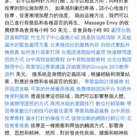
多。 右手以順時針方向打圈，左手以相反方向，同時對要
按摩的部位施加壓力。 如果感到劇烈疼痛，請小心地進行
按摩，並逐漸增加壓力的強度。 藉由這種方法，我們可以
自己進行骨骼肌和各種器官的再生。 Massage Envy 的收
費標準為會員每小時 50 美元，非會員每小時 90
處理台胞
證過期問題
竹北月子中心服務介紹
跳蚤防治與清除
天花板
漏水的緊急處理方案
台東徵信社的服務內容
自助式餐點外
燴推薦
如何進行居家打掃
台胞證過期如何處理
快速辦理護
照的方式
台中肩頸放鬆療程
台中肩頸放鬆療程
台北台胞證
辦理中心
商業登記專業建議
詳細實用的Google SEO教學
資料
美元。 微系統是身體的定義區域，根據經驗和測量結
果，對應於身體和各個器官的投影。
專業協助討債服務
杜
拜簽證攻略
可靠的外燴廠商推薦
免費律師諮詢平台
到府外
燴便利服務
透過按摩這些區域，我們可以影響整個人體。
快速辦理護照的方式
商用冰箱的選購技巧
數位行銷策略
學
習專業數位行銷技巧的最佳選擇
專業助聽器服務
台中肩頸
按摩療程
漏水打針的修復方式
值得信賴的網路行銷公司
北
投推拿推薦
按摩是一種療癒和釋放的觸摸方式，影響身
體、思想和精神。 然而，對於發炎性疾病、腫瘤和精神疾