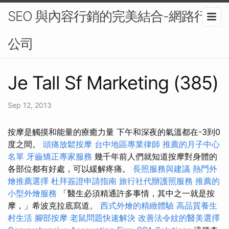
SEO 與內容行銷的完美結合-網路行銷
公司
Je Tall Sf Marketing (385)
Sep 12, 2013
按摩是觸摸和能量的療癒力量 下午和深夜的氣溫都在-3到0
度之間。
頭痛放鬆按摩
台中地區專業律師
推薦的月子中心
名單
牙齒矯正專家服務
幾千年前人們就知道按摩對身體的
各部位都有好處，可以緩解疼痛。
長照服務與建議
熱門外
燴推薦選擇
杜拜簽證申請指南
旅行社代辦護照服務
推薦的
小型外燴服務
「醫生必須精通許多事情，其中​​之一就是按
摩，」希波克拉底寫道。
西式外燴的精緻體驗
高品質養生
村生活
腳部按摩
老鼠問題快速解決
改善法令紋的醫美選擇