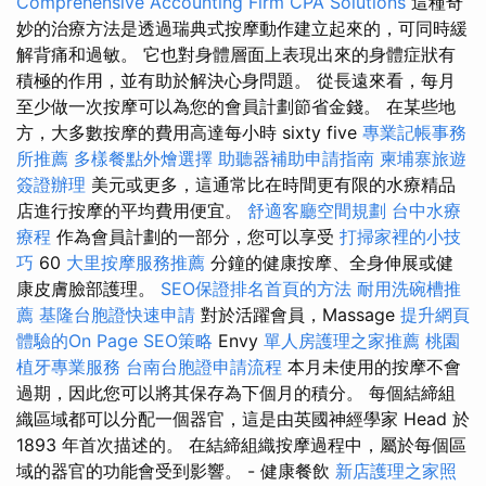
Comprehensive Accounting Firm CPA Solutions
這種奇
妙的治療方法是透過瑞典式按摩動作建立起來的，可同時緩
解背痛和過敏。 它也對身體層面上表現出來的身體症狀有
積極的作用，並有助於解決心身問題。 從長遠來看，每月
至少做一次按摩可以為您的會員計劃節省金錢。 在某些地
方，大多數按摩的費用高達每小時 sixty five
專業記帳事務
所推薦
多樣餐點外燴選擇
助聽器補助申請指南
柬埔寨旅遊
簽證辦理
美元或更多，這通常比在時間更有限的水療精品
店進行按摩的平均費用便宜。
舒適客廳空間規劃
台中水療
療程
作為會員計劃的一部分，您可以享受
打掃家裡的小技
巧
60
大里按摩服務推薦
分鐘的健康按摩、全身伸展或健
康皮膚臉部護理。
SEO保證排名首頁的方法
耐用洗碗槽推
薦
基隆台胞證快速申請
對於活躍會員，Massage
提升網頁
體驗的On Page SEO策略
Envy
單人房護理之家推薦
桃園
植牙專業服務
台南台胞證申請流程
本月未使用的按摩不會
過期，因此您可以將其保存為下個月的積分。 每個結締組
織區域都可以分配一個器官，這是由英國神經學家 Head 於
1893 年首次描述的。 在結締組織按摩過程中，屬於每個區
域的器官的功能會受到影響。 - 健康餐飲
新店護理之家照