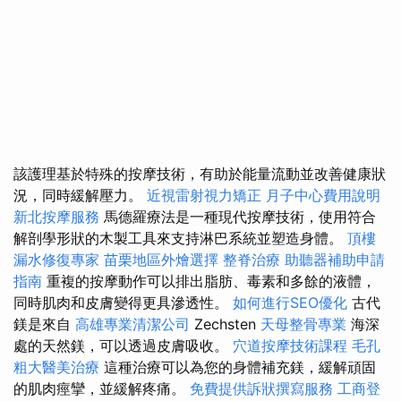
該護理基於特殊的按摩技術，有助於能量流動並改善健康狀
況，同時緩解壓力。
近視雷射視力矯正
月子中心費用說明
新北按摩服務
馬德羅療法是一種現代按摩技術，使用符合
解剖學形狀的木製工具來支持淋巴系統並塑造身體。
頂樓
漏水修復專家
苗栗地區外燴選擇
整脊治療
助聽器補助申請
指南
重複的按摩動作可以排出脂肪、毒素和多餘的液體，
同時肌肉和皮膚變得更具滲透性。
如何進行SEO優化
古代
鎂是來自
高雄專業清潔公司
Zechsten
天母整骨專業
海深
處的天然鎂，可以透過皮膚吸收。
穴道按摩技術課程
毛孔
粗大醫美治療
這種治療可以為您的身體補充鎂，緩解頑固
的肌肉痙攣，並緩解疼痛。
免費提供訴狀撰寫服務
工商登