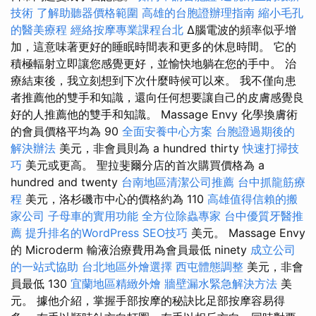
技術
了解助聽器價格範圍
高雄的台胞證辦理指南
縮小毛孔
的醫美療程
經絡按摩專業課程台北
Δ腦電波的頻率似乎增
加，這意味著更好的睡眠時間表和更多的休息時間。 它的
積極輻射立即讓您感覺更好，並愉快地躺在您的手中。 治
療結束後，我立刻想到下次什麼時候可以來。 我不僅向患
者推薦他的雙手和知識，還向任何想要讓自己的皮膚感覺良
好的人推薦他的雙手和知識。 Massage Envy 化學換膚術
的會員價格平均為 90
全面安養中心方案
台胞證過期後的
解決辦法
美元，非會員則為 a hundred thirty
快速打掃技
巧
美元或更高。 聖拉斐爾分店的首次購買價格為 a
hundred and twenty
台南地區清潔公司推薦
台中抓龍筋療
程
美元，洛杉磯市中心的價格約為 110
高雄值得信賴的搬
家公司
子母車的實用功能
全方位除蟲專家
台中優質牙醫推
薦
提升排名的WordPress SEO技巧
美元。 Massage Envy
的 Microderm 輸液治療費用為會員最低 ninety
成立公司
的一站式協助
台北地區外燴選擇
西屯體態調整
美元，非會
員最低 130
宜蘭地區精緻外燴
牆壁漏水緊急解決方法
美
元。 據他介紹，掌握手部按摩的秘訣比足部按摩容易得