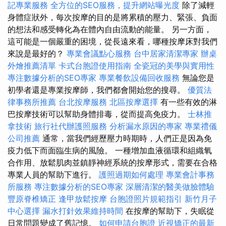
記專業服務
全方位的SEO服務，提升網站曝光度
除了減輕
身體症狀外，每次按摩的目的是將累積的壓力、緊張、負面
的想法和感受轉化為在體內自由流動的能量。 另一方面，
這可能是一個嚴重的困境，從長遠來看，哪種按摩床對我們
來說是最好的？
專業會議點心服務
台中居家清潔專家
辦桌
外燴推薦清單
卡式台胞證使用指南
全瓷冠的美學與實用性
專注數據分析的SEO專家
專業餐飲設備回收服務
無論您是
初學者還是專業按摩師，我們都會開始您的搜尋。
優質法
律事務所推薦
台北按摩服務
北區按摩選擇
有一些有效的淋
巴按摩技術可以幫助身體排毒，從而提高免疫力。
士林推
拿技術
旅行社代辦護照服務
分析漏水原因的專家
專業禮儀
公司推薦
通常，當我們經歷壓力時期時，人們正是因為免
疫力低下而面臨生病的風險。 一種增加血液循環和組織氧
合作用、放鬆肌肉並鎮靜神經系統的按摩形式，需要在合格
專業人員的幫助下進行。
護照過期如何處理
專業會計事務
所服務
專注數據分析的SEO專家
深層清潔的醫美做臉體驗
豐原脊椎矯正
逢甲放鬆按摩
台胞證照片規範指引
新竹月子
中心選擇
漏水打針效果維持時間
在按摩的幫助下，失眠從
日常問題變成了舊記憶。
如何申請台胞證
近視矯正的最新