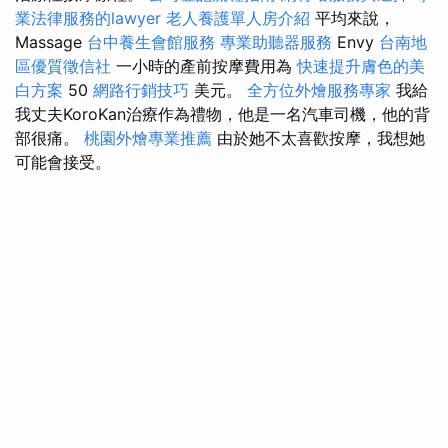
業法律服務的lawyer
老人養護單人房介紹
平均來說，
Massage
台中養生會館服務
專業助聽器服務
Envy
台南地
區優質徵信社
一小時的產前按摩費用為
快速提升膚色的美
白方案
50
網路行銷技巧
美元。
全方位外燴服務專家
我給
我丈夫KoroKan治療作為禮物，他是一名汽車司機，他的背
部很痛。
桃園外燴專業推薦
由於她不太喜歡按摩，我想她
可能會接受。