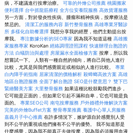
病，不建議進行按摩治療。
可靠的外燴公司推薦
桃園搬家
便利選擇
台中抓龍筋療程
全方位安養院服務
高效貨運服務
另一方面，對於發炎性疾病、腫瘤和精神疾病，按摩療法是
禁忌的。
清潔工的服務內容
新竹整骨服務
高雄專業牙醫診
所
多樣化自助餐選擇
我想分享我的經歷，他們主動提出按
摩我。
專注數據分析的SEO專家
因為我不知道這種
高雄搬
家服務專家
KoroKan
經絡調理證照課程
快速辦理台胞證的
方法
白蟻防治與處理
房屋漏水全面檢修方案
按摩，所以我
想嘗試一下。 人類有一種自然的傾向，將自己與他人進行
比較，尤其是與我們感覺親近或相似的人進行比較。
專業
白內障手術指南
居家清潔的價格解析
殺蟑螂高效方案
高雄
地區台胞證服務
全面了解台胞證
SEO是什麼意思？
雙下巴
緊緻醫美方案
大里整骨服務
如果這種比較鼓勵我們進步，
它可能是正面的，但如果它引起不滿和自卑，它也可能是負
面的。
專業SEO公司
南屯按摩服務
戶外婚禮外燴解決方案
完美的外燴Buffet方案
整骨專業推薦
養護中心單人房服務
嘉義月子中心推薦
在許多情況下，嫉妒源自於感覺別人受
到不公平的重視或他們擁有不公平的優勢。 我不知道那是
什麼感覺，因為我不能真正去做按摩，因為我必須服用血液