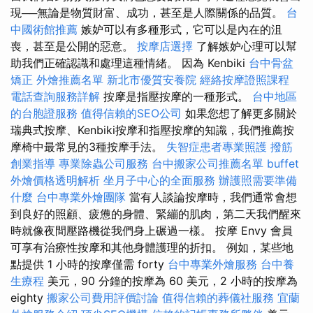
現──無論是物質財富、成功，甚至是人際關係的品質。
台
中國術館推薦
嫉妒可以有多種形式，它可以是內在的沮
喪，甚至是公開的惡意。
按摩店選擇
了解嫉妒心理可以幫
助我們正確認識和處理這種情緒。 因為 Kenbiki
台中骨盆
矯正
外燴推薦名單
新北市優質安養院
經絡按摩證照課程
電話查詢服務詳解
按摩是指壓按摩的一種形式。
台中地區
的台胞證服務
值得信賴的SEO公司
如果您想了解更多關於
瑞典式按摩、Kenbiki按摩和指壓按摩的知識，我們推薦按
摩椅中最常見的3種按摩手法。
失智症患者專業照護
撥筋
創業指導
專業除蟲公司服務
台中搬家公司推薦名單
buffet
外燴價格透明解析
坐月子中心的全面服務
辦護照需要準備
什麼
台中專業外燴團隊
當有人談論按摩時，我們通常會想
到良好的照顧、疲憊的身體、緊繃的肌肉，第二天我們醒來
時就像夜間壓路機從我們身上碾過一樣。 按摩 Envy 會員
可享有治療性按摩和其他身體護理的折扣。 例如，某些地
點提供 1 小時的按摩僅需 forty
台中專業外燴服務
台中養
生療程
美元，90 分鐘的按摩為 60 美元，2 小時的按摩為
eighty
搬家公司費用評價討論
值得信賴的葬儀社服務
宜蘭