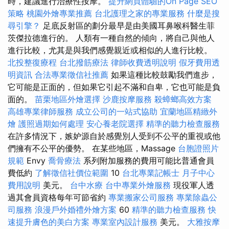
時，建議進行治療性按摩。
提升網頁體驗的On Page SEO
策略
桃園外燴專業推薦
台北護理之家的專業服務
什麼是搜
尋引擎？
足底反射區的劃分最早是由美國耳鼻喉科醫生菲
茨傑拉德進行的。 人類有一種自然的傾向，將自己與他人
進行比較，尤其是與我們感覺親近或相似的人進行比較。
北投整復療程
台北撥筋療法
律師收費透明說明
假牙費用透
明資訊
合法專業徵信社推薦
如果這種比較鼓勵我們進步，
它可能是正面的，但如果它引起不滿和自卑，它也可能是負
面的。
苗栗地區外燴選擇
沙鹿按摩服務
殺蟑螂高效方案
高雄專業律師服務
成立公司的一站式協助
宜蘭地區精緻外
燴
護照過期如何處理
安心養老院選擇
精準的聽力檢查服務
在許多情況下，嫉妒源自於感覺別人受到不公平的重視或他
們擁有不公平的優勢。 在某些地區，Massage
台胞證照片
規範
Envy
喬骨療法
系列附加服務的費用可能比普通會員
費低約
了解徵信社價位範圍
10
台北專業記帳士
月子中心
費用說明
美元。
台中水療
台中專業外燴服務
現役軍人透
過其會員資格每年可節省約
專業搬家公司服務
專業除蟲公
司服務
浪漫戶外婚禮外燴方案
60
精準的聽力檢查服務
快
速提升膚色的美白方案
專業室內設計服務
美元。
大雅按摩