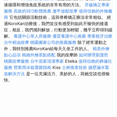
液循環和增強免疫系統的非常有用的方法。
牙齒矯正專家
服務
高效的SEO軟體推薦
逢甲放鬆按摩
值得信賴的外燴廠
商
它包括關節活動技術，這與脊椎矯正療法非常相似。 經
過KoroKan治療後，我們並沒有感受到如此不愉快的後遺
症，相反，我們感到解放，行動更加輕鬆，幾乎立即得到緩
解。
養護中心單人房服務
優質養護中心推薦
專業植牙治療
台中精油按摩
桃園搬家公司的推薦服務
除了經常運動之
外，我特別推薦KoroKan給每天久坐工作的人。
精美外燴
點心品項
精緻外燴茶點搭配
我的按摩師
如何辦理新護照
桃園按摩服務
台中居家清潔專家
Etelka
值得信賴的葬儀社
服務
營業用冰箱選購指南
Kiss
士林推拿技術
牆壁漏水緊
急解決方法
是一位充滿活力、美妙的人，與她交談也很愉
快。