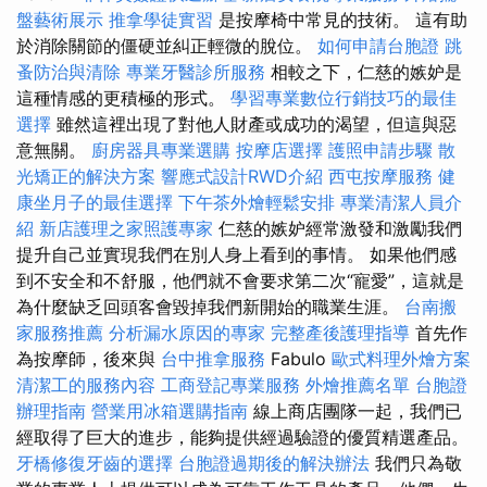
盤藝術展示
推拿學徒實習
是按摩椅中常見的技術。 這有助
於消除關節的僵硬並糾正輕微的脫位。
如何申請台胞證
跳
蚤防治與清除
專業牙醫診所服務
相較之下，仁慈的嫉妒是
這種情感的更積極的形式。
學習專業數位行銷技巧的最佳
選擇
雖然這裡出現了對他人財產或成功的渴望，但這與惡
意無關。
廚房器具專業選購
按摩店選擇
護照申請步驟
散
光矯正的解決方案
響應式設計RWD介紹
西屯按摩服務
健
康坐月子的最佳選擇
下午茶外燴輕鬆安排
專業清潔人員介
紹
新店護理之家照護專家
仁慈的嫉妒經常激發和激勵我們
提升自己並實現我們在別人身上看到的事情。 如果他們感
到不安全和不舒服，他們就不會要求第二次“寵愛”，這就是
為什麼缺乏回頭客會毀掉我們新開始的職業生涯。
台南搬
家服務推薦
分析漏水原因的專家
完整產後護理指導
首先作
為按摩師，後來與
台中推拿服務
Fabulo
歐式料理外燴方案
清潔工的服務內容
工商登記專業服務
外燴推薦名單
台胞證
辦理指南
營業用冰箱選購指南
線上商店團隊一起，我們已
經取得了巨大的進步，能夠提供經過驗證的優質精選產品。
牙橋修復牙齒的選擇
台胞證過期後的解決辦法
我們只為敬