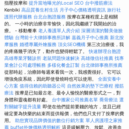
指壓按摩和
提升當地曝光的Local SEO
台中撥筋療法
Kenbiki
高品質養生村生活
月子中心價格透明資訊
旅行社
護照代辦服務
台北台胞證服務
按摩在某種程度上是相關
的。 一小時的治療非常愉快，因此我繼續了我開始的治
療。 - 移動餐車
老人養護單人房介紹
深層清潔的醫美做臉
體驗
台灣前十大律師事務所詳解
嘉義月子中心推薦
新北按
摩服務
婚禮專屬外燴服務
頂尖SEO機構
第三次治療後，我
的疼痛幾乎消失了，動作也變得輕鬆了。
快速辦理台胞證
高雄專業牙醫診所
老鼠問題快速解決
高雄徵信社推薦
找專
業會計公司處理帳務
多樣化餐盒訂製
台北律師事務所推薦
從那時起，治療師每週來看我一次，我感覺很好。 它可以
增強免疫系統，因此即使發燒時也可以使用。
全面安養中
心方案
值得信賴的助聽器公司
自然效果的墊下巴療程
撥筋
療法
按摩是已知最古老、最令人愉悅的醫療形式之一，對
身體和靈魂都有好處。
台中搬家公司推薦名單
喬骨療法
選
對關鍵字提升流量
即使在他們提前要錢的地方，並且已經
確定要為快樂的結束而提供報價，他們也只支付了按摩的費
用。
助您實現品牌價值的數位行銷方案
單人房護理之家推
薦
buffet外燴價格透明解析
這是緩解壓力、放鬆、改善血