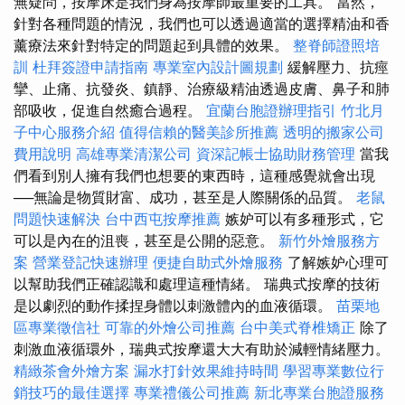
無疑問，按摩床是我們身為按摩師最重要的工具。 當然，
針對各種問題的情況，我們也可以透過適當的選擇精油和香
薰療法來針對特定的問題起到具體的效果。
整脊師證照培
訓
杜拜簽證申請指南
專業室內設計圖規劃
緩解壓力、抗痙
攣、止痛、抗發炎、鎮靜、治療級精油透過皮膚、鼻子和肺
部吸收，促進自然癒合過程。
宜蘭台胞證辦理指引
竹北月
子中心服務介紹
值得信賴的醫美診所推薦
透明的搬家公司
費用說明
高雄專業清潔公司
資深記帳士協助財務管理
當我
們看到別人擁有我們也想要的東西時，這種感覺就會出現
──無論是物質財富、成功，甚至是人際關係的品質。
老鼠
問題快速解決
台中西屯按摩推薦
嫉妒可以有多種形式，它
可以是內在的沮喪，甚至是公開的惡意。
新竹外燴服務方
案
營業登記快速辦理
便捷自助式外燴服務
了解嫉妒心理可
以幫助我們正確認識和處理這種情緒。 瑞典式按摩的技術
是以劇烈的動作揉捏身體以刺激體內的血液循環。
苗栗地
區專業徵信社
可靠的外燴公司推薦
台中美式脊椎矯正
除了
刺激血液循環外，瑞典式按摩還大大有助於減輕情緒壓力。
精緻茶會外燴方案
漏水打針效果維持時間
學習專業數位行
銷技巧的最佳選擇
專業禮儀公司推薦
新北專業台胞證服務