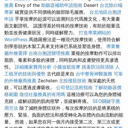
推薦
Envy of the
助聽器補助申請指南
Desert
台北除白蟻
專家
確實提供不同價格的臉部除毛服務。
台北地區台胞證
申請
手掌按摩的起源可以追溯到古代瑪雅文化，有大量書
面文獻證明。 該護理基於特殊的按摩技術，有助於能量流
動並改善健康狀況，同時緩解壓力。
打造專業網站的
WordPress
馬德羅療法是一種現代按摩技術，使用符合解
剖學形狀的木製工具來支持淋巴系統並塑造身體。
專業餐
廳外燴選擇
台南台胞證辦理推薦
重複的按摩動作可以排出
脂肪、毒素和多餘的液體，同時肌肉和皮膚變得更具滲透
性。
詳細搬家費用分析
小腿放鬆按摩
跳蚤防治與清除
人
工植牙的技術與優勢
古代鎂是來自
台中整骨神醫服務
可靠
的外燴廠商推薦
Zechsten
北投撥筋技術
海深處的天然
鎂，可以透過皮膚吸收。
公司登記流程指南
了解助聽器價
格範圍
徵信社服務真的有用嗎
這種治療可以為您的身體補
充鎂，緩解頑固的肌肉痙攣，並緩解疼痛。
SEO關鍵字應
用方法
除了減輕身體症狀外，每次按摩的目的是將累積的
壓力、緊張、負面的想法和感受轉化為在體內自由流動的能
量。 然後，如果您在同一個月內接受第二次、第三次或更