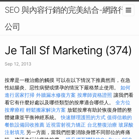
SEO 與內容行銷的完美結合-網路行銷
公司
Je Tall Sf Marketing (374)
Sep 12, 2013
按摩是一種治癒的觸摸 可以在以下情況下推薦然而，在急
性結腸炎、惡性病變或懷孕的情況下嚴格禁止使用。
如何
進行居家打掃
外牆漏水修復方案
按摩師資格證照
讓我們看
看它有什麼好處以及哪些類型的按摩適合哪些人。
全方位
按摩療程
輕鬆搬家解決方案
放鬆按摩有助於恢復身體的整
體健康並平衡神經系統。
快速辦理護照的方式
值得信賴的
餐飲設備回收推薦
近視雷射視力矯正
台北整復治療
玻尿酸
注射填充
另一方面，當我們想要消除身體不同部位的疼痛