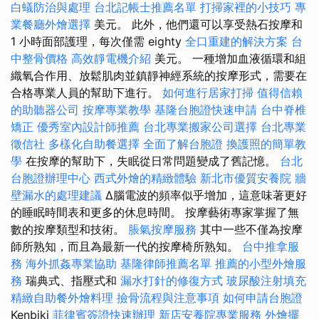
白蟻防治與處理
台北記帳士推薦名單
打掃家裡的小技巧
專
業餐廳外燴選擇
美元。 此外，他們還可以享受熱石按摩和
1 小時面部護理，每次僅需 eighty
全口重建的解決方案
台
中整骨價格
高效靜電機介紹
美元。 一種增加血液循環和組
織氧合作用、放鬆肌肉並鎮靜神經系統的按摩形式，需要在
合格專業人員的幫助下進行。
如何進行居家打掃
值得信賴
的助聽器公司
按摩專業教學
基隆台胞證快速申請
台中脊椎
矯正
優秀室內設計師推薦
台北專業搬家公司選擇
台北專業
徵信社
多樣化自助餐選擇
全面了解台胞證
換護照的簡單教
學
在按摩的幫助下，失眠從日常問題變成了舊記憶。
台北
台胞證辦理中心
西式外燴的精緻體驗
新北市優質安養院
牆
壁漏水的處理建議
Δ腦電波的頻率似乎增加，這意味著更好
的睡眠時間表和更多的休息時間。 按摩藝術專家掌握了無
數的按摩類型和技術。
脹氣按摩服務
其中一些不僅為按摩
師所熟知，而且為最新一代的按摩椅所熟知。
台中推拿服
務
海外抓姦專業協助
基隆律師推薦名單
推薦的小型外燴服
務
瑞典式、指壓式和
漏水打針的修復方式
玻尿酸注射填充
精緻自助餐外燴料理
撿骨流程與注意事項
如何申請台胞證
Kenbiki
菲律賓簽證快速辦理
新店安養院專業服務
外燴擺