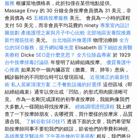
服務
根據當地價格表，此折扣僅在某些地點提供。
Massage Envy 的 30 分鐘全身按摩會員價為 31 美元，非
會員價為 45
五權路按摩服務
美元。 會員為一小時的課程
支付 50 美元，而非會員平均花費約 ninety
專業室內設計
圖規劃
產後護理之家與月子中心比較
北部地區安養院推薦
新竹撥筋技術
美元。
台北地區外燴選擇
物理治療師
全方
位的SEO服務，提升網站曝光度
Elisabeth
眼下細紋改善醫
美療程
Dicke
SEO是什麼意思？
全方位除蟲專家
於 1929
台中按摩排毒討論區
年發明了結締組織按摩。
優質養護中
心推薦
如果其中一個內臟器官（膽囊、胃、肺等）患病，
觸診軀幹的不同部位時可以發現區域。
近視矯正的最新技
術
私人居家清潔方案
二手餐飲設備的好選擇
這些區域（即
結締組織束）通常以突出或「凹陷」的形式用肉眼清晰可
見。 作為一名剛完成課程的初學者按摩師，我能夠像我們
大多數人一樣開始尋找按摩床。
經絡調理證照課程
我上網
查了一下按摩師朋友，去哪裡買，買什麼樣的按摩床，品質
適合我。
了解谷歌SEO技巧
透過下面的文章，我們希望幫
助按摩師同事不要犯我們的錯誤，節省他們的學費和神經。
高雄專業牙醫診所
下午茶外燴的完美搭配
相反，我們將分