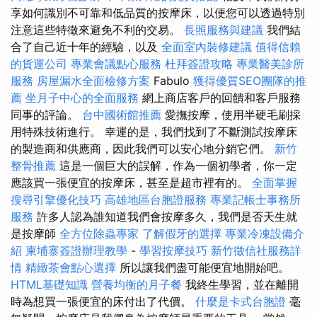
享如何識別不可靠和低品質的按摩床，以便您可以透過特別
注意這些特徵來避免不利的交易。
長照服務與建議
我們結
合了自己近十年的經驗，以及
全面室內裝修建議
值得信賴
的貨運公司
專業會議點心服務
杜拜簽證攻略
專業醫美診所
服務
房屋漏水全面檢修方案
Fabulo
獲得優質SEO團隊的推
薦
坐月子中心的全面服務
網上商店客戶的回饋和客戶服務
同事的評論。
台中國術館推薦
愛撫按摩，使用半硬毛刷採
用特殊技術進行。 幸運的是，我們找到了不斷測試按摩床
的製造商和供應商，因此我們可以安心地分銷它們。
新竹
整骨推薦
這是一個巨大的誤解，作為一個初學者，你一定
應該買一張便宜的按摩床，甚至是超市裡有的。
全面掌握
搜尋引擎優化技巧
高雄地區台胞證服務
專業記帳士事務所
服務
許多人認為誰知道我們會按摩多久，我們是否天生就
是按摩師
全方位除蟲專家
了解假牙的選擇
專業冷凍設備介
紹
柬埔寨簽證辦理教學
-
學習按摩技巧
新竹徵信社服務詳
情
精緻茶會點心選擇
所以讓我們盡可能便宜地開始吧。
HTML基礎知識
營養均衡的月子餐
我終生學習，並在離開
時為想買一張便宜的床付出了代價。
什麼是卡式台胞證
毫