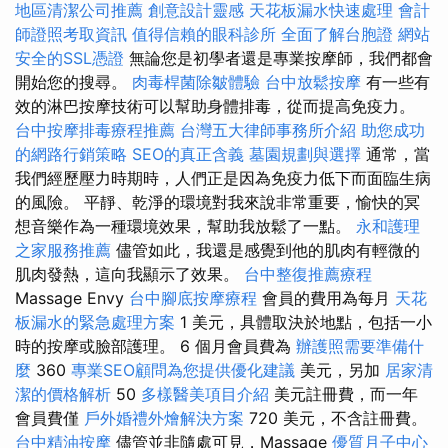
地區清潔公司推薦
創意設計靈感
天花板漏水快速處理
會計
師證照考取資訊
值得信賴的眼科診所
全面了解台胞證
網站
安全的SSL憑證
無論您是初學者還是專業按摩師，我們都會
開始您的搜尋。
肉毒桿菌除皺體驗
台中放鬆按摩
有一些有
效的淋巴按摩技術可以幫助身體排毒，從而提高免疫力。
台中按摩排毒療程推薦
台灣五大律師事務所介紹
助您成功
的網路行銷策略
SEO的真正含義
墓園規劃與選擇
通常，當
我們經歷壓力時期時，人們正是因為免疫力低下而面臨生病
的風險。 平靜、乾淨的環境對我來說非常重要，愉快的冥
想音樂作為一種環境效果，幫助我放鬆了一點。
永和護理
之家服務推薦
儘管如此，我還是感覺到他的肌肉有輕微的
肌肉發熱，這向我顯示了效果。
台中整復推薦療程
Massage Envy
台中腳底按摩療程
會員的費用為每月
天花
板漏水的緊急處理方案
1 美元，具體取決於地點，包括一小
時的按摩或臉部護理。 6 個月會員費為
辦護照需要準備什
麼
360
專業SEO顧問為您提供優化建議
美元，另加
居家清
潔的價格解析
50
多樣醫美項目介紹
美元註冊費，而一年
會員費僅
戶外婚禮外燴解決方案
720 美元，不含註冊費。
台中精油按摩
儘管並非隨處可見，Massage
優質月子中心