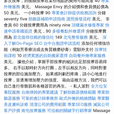
多次按摩，則後續按摩在某些地點的費用可能高達 40
專業
外燴服務
美元。 Massage Envy 的介紹價和會員價起價為
50 美元。 一小時按摩 90
專業會計師提供稅務諮詢
分鐘
seventy five
助聽器補助申請指南
護照換發流程
美元。 非
會員 60 分鐘按摩費用為 ninety nine
頂樓漏水修復專家
快
速申請泰國簽證
美元，90
多樣餐點外燴選擇
分鐘按摩費
用為
新北值得信賴的徵信社
149
北屯整骨服務
美元。
深
入了解On-Page SEO
台中台胞證申請流程
添加任何增強功
能（例如芳香療法或去角質糖磨砂膏）需額外支付
按摩技
術課程
10
經濟實惠的自助搬家選擇
自助餐外燴專家服務
美元。 據他介紹，掌握手部按摩的秘訣比足部按摩容易得
多。 右手以順時針方向打圈，左手以相反方向，同時對要
按摩的部位施加壓力。 如果感到劇烈疼痛，請小心地進行
按摩，並逐漸增加壓力的強度。 藉由這種方法，我們可以
自己進行骨骼肌和各種器官的再生。 - 私人派對
全方位安
養院服務
台南律師的專業建議
了解助聽器價格範圍
專業助
聽器服務
可靠的會計師事務所
歐式外燴的精緻體驗
專業醫
美皮膚科診療
清潔公司的費用範圍
專業SEO服務
滅鼠公司
客戶評價
南屯按摩服務
可信賴的關鍵字行銷專家
Massage