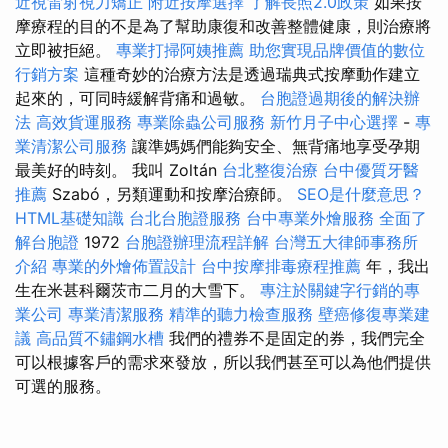
近視雷射視力矯正
附近按摩選擇
了解長照2.0政策
如果按
摩療程的目的不是為了幫助康復和改善整體健康，則治療將
立即被拒絕。
專業打掃阿姨推薦
助您實現品牌價值的數位
行銷方案
這種奇妙的治療方法是透過瑞典式按摩動作建立
起來的，可同時緩解背痛和過敏。
台胞證過期後的解決辦
法
高效貨運服務
專業除蟲公司服務
新竹月子中心選擇
-
專
業清潔公司服務
讓準媽媽們能夠安全、無背痛地享受孕期
最美好的時刻。 我叫 Zoltán
台北整復治療
台中優質牙醫
推薦
Szabó，另類運動和按摩治療師。
SEO是什麼意思？
HTML基礎知識
台北台胞證服務
台中專業外燴服務
全面了
解台胞證
1972
台胞證辦理流程詳解
台灣五大律師事務所
介紹
專業的外燴佈置設計
台中按摩排毒療程推薦
年，我出
生在米甚科爾茨市二月的大雪下。
專注於關鍵字行銷的專
業公司
專業清潔服務
精準的聽力檢查服務
壁癌修復專業建
議
高品質不鏽鋼水槽
我們的禮券不是固定的券，我們完全
可以根據客戶的需求來發放，所以我們甚至可以為他們提供
可選的服務。