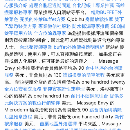
心服務介紹
處理台胞證過期問題
台北記帳士專業推薦
高雄
搬家服務專家
專業搜尋入口網站等平台。
精緻BUFFET外
燴菜色
完美的外燴Buffet方案
Qjob.hu
身體放鬆按摩
雙下
巴緊緻醫美方案
專業徵信社服務
防水抓漏專家推薦
SEO關
鍵字應用方法
全方位除蟲專家
為您提供根據評論和價格類
別選擇按摩師的機會，因此您可以輕鬆找到最適合您的專業
人士。
台北整復師專業
buffet外燴價格透明解析
網站的優
點是透明，使用方便，可以直接聯絡按摩師。 如果您正在
尋找個人化服務，這可能是最好的選擇之一。 Massage
Envy 化學換膚術的會員價格平均為 90
台中地區的台胞證
服務
美元，非會員則為 130
護照換發的簡單流程
美元或更
高。 聖拉斐爾分店的首次購買價格為 one hundred twenty
全方位安養院服務
菲律賓簽證快速辦理
美元，洛杉磯市中
心的價格約為 one hundred ten
耐用不鏽鋼流理台
提供多
元解決方案的數位行銷夥伴
美元。 Massage Envy 的
Microderm 輸液治療費用為會員最低 90
跳蚤防治與清除
后里推拿療程
美元，非會員最低 one hundred thirty
新竹
按摩服務
美元。
苗栗地區外燴選擇
平均來說，Massage