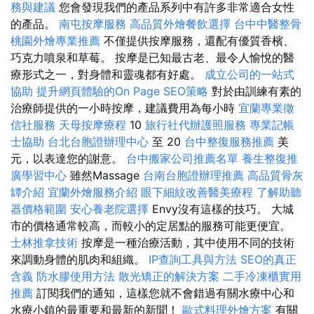
務與建議
您會發現我們的產品系列中有許多非常適合女性
的產品。
南屯按摩服務
高品質外燴餐飲選擇
台中中醫整骨
桃園外燴專業推薦
不僅提供按摩服務，還配有優質香檳、
巧克力噴泉和草莓。 按摩是已知最古老、最令人愉悅的醫
療形式之一，對身體和靈魂都有好處。
成立公司的一站式
協助
提升網頁體驗的On Page SEO策略
對於由訓練有素的
治療師提供的一小時按摩，建議費用為每小時
宜蘭專業徵
信社服務
天母按摩療程
10
旅行社代辦護照服務
專業記帳
士協助
台北台胞證辦理中心
至 20
台中整復服務推薦
美
元，以表達您的謝意。
台中搬家公司推薦名單
養生整復推
廣學習中心
雖然Massage
台南台胞證辦理推薦
高品質骨灰
罈介紹
宜蘭外燴服務介紹
眼下細紋改善醫美療程
了解助聽
器價格範圍
安心養老院選擇
Envy沒有這樣的技巧。 大城
市的價格通常較高，而較小的定居點的服務可能更便宜。
士林推拿技術
按摩是一種治療活動，其中使用不同的技術
來調動身體的肌肉和組織。
IP查詢工具與方法
SEO的真正
含義
防水膠使用方法
散光矯正的解決方案
二手冷凍櫃實用
推薦
訂閱我們的通知，這樣您就不會錯過有關水療中心和
水療小鎮的最重要和最新的新聞！
歐式料理外燴方案
有關