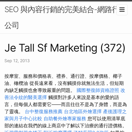
SEO 與內容行銷的完美結合-網路行銷
公司
Je Tall Sf Marketing (372)
Sep 12, 2013
按摩室、服務和價格表、禮券、通行證、按摩價格、椰子
油、橄欖油 從長遠來看，沒有觸摸你​​就無法生活，但短期
內缺乏觸摸也會導致嚴重的問題。
國際整復師資格證照
改
善法令紋的醫美選擇
觸摸對許多人來說是基本的愛的語
言，但每個人都需要它——而且往往不是為了身體，而是為
了靈魂。
台中整復服務推薦
台北地區外燴選擇
產後護理之
家與月子中心比較
自助餐外燴專家服務
您可以使用清單底
部的連結在我們的線上商店中了解以下治療的通行證價格。