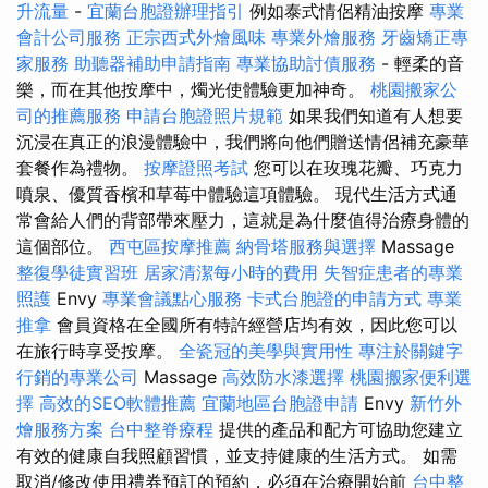
升流量
-
宜蘭台胞證辦理指引
例如泰式情侶精油按摩
專業
會計公司服務
正宗西式外燴風味
專業外燴服務
牙齒矯正專
家服務
助聽器補助申請指南
專業協助討債服務
- 輕柔的音
樂，而在其他按摩中，燭光使體驗更加神奇。
桃園搬家公
司的推薦服務
申請台胞證照片規範
如果我們知道有人想要
沉浸在真正的浪漫體驗中，我們將向他們贈送情侶補充豪華
套餐作為禮物。
按摩證照考試
您可以在玫瑰花瓣、巧克力
噴泉、優質香檳和草莓中體驗這項體驗。 現代生活方式通
常會給人們的背部帶來壓力，這就是為什麼值得治療身體的
這個部位。
西屯區按摩推薦
納骨塔服務與選擇
Massage
整復學徒實習班
居家清潔每小時的費用
失智症患者的專業
照護
Envy
專業會議點心服務
卡式台胞證的申請方式
專業
推拿
會員資格在全國所有特許經營店均有效，因此您可以
在旅行時享受按摩。
全瓷冠的美學與實用性
專注於關鍵字
行銷的專業公司
Massage
高效防水漆選擇
桃園搬家便利選
擇
高效的SEO軟體推薦
宜蘭地區台胞證申請
Envy
新竹外
燴服務方案
台中整脊療程
提供的產品和配方可協助您建立
有效的健康自我照顧習慣，並支持健康的生活方式。 如需
取消/修改使用禮券預訂的預約，必須在治療開始前
台中整