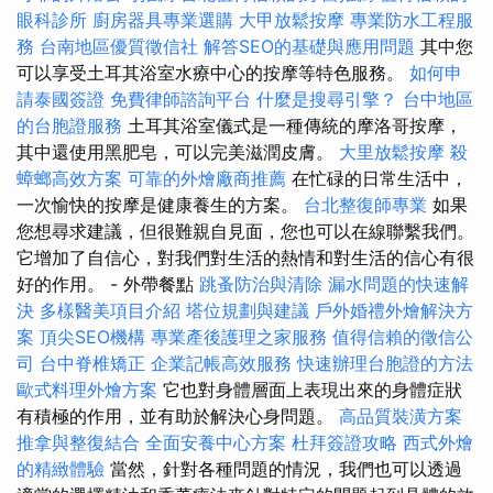
眼科診所
廚房器具專業選購
大甲放鬆按摩
專業防水工程服
務
台南地區優質徵信社
解答SEO的基礎與應用問題
其中您
可以享受土耳其浴室水療中心的按摩等特色服務。
如何申
請泰國簽證
免費律師諮詢平台
什麼是搜尋引擎？
台中地區
的台胞證服務
土耳其浴室儀式是一種傳統的摩洛哥按摩，
其中還使用黑肥皂，可以完美滋潤皮膚。
大里放鬆按摩
殺
蟑螂高效方案
可靠的外燴廠商推薦
在忙碌的日常生活中，
一次愉快的按摩是健康養生的方案。
台北整復師專業
如果
您想尋求建議，但很難親自見面，您也可以在線聯繫我們。
它增加了自信心，對我們對生活的熱情和對生活的信心有很
好的作用。 - 外帶餐點
跳蚤防治與清除
漏水問題的快速解
決
多樣醫美項目介紹
塔位規劃與建議
戶外婚禮外燴解決方
案
頂尖SEO機構
專業產後護理之家服務
值得信賴的徵信公
司
台中脊椎矯正
企業記帳高效服務
快速辦理台胞證的方法
歐式料理外燴方案
它也對身體層面上表現出來的身體症狀
有積極的作用，並有助於解決心身問題。
高品質裝潢方案
推拿與整復結合
全面安養中心方案
杜拜簽證攻略
西式外燴
的精緻體驗
當然，針對各種問題的情況，我們也可以透過