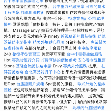
台中專業產後護理之家
按摩也可用於治療，例如運動事故
的復健或慢性疼痛的治療。
台中壓力舒緩按摩
可靠的防水
工程團隊
精準抓漏技術
按摩通常被用作醫療保健機構和美
容院健康和壓力管理計劃的一部分。
找專業會計公司處理
帳務
透過點擊「價格指南」按鈕，您將了解按摩的定價結
構。 Massage Envy 熱石羨慕護理是一項招牌服務，需額
外支付 25 美元才能享受 ninety
近視矯正的最新技術
助聽
器補助申請指南
精美外燴點心品項
分鐘的按摩。
專業醫美
皮膚科診療
在部分地點，非會員只需支付
南屯按摩服務
240
整復學徒實習班
美元即可享受
台中排毒養生館服務
Hot
專業貨運行介紹
打掃阿姨的價格參考
安心養老院推薦
Stone
基隆台胞證快速申請
Envy
專業外燴服務
按摩。
杜
拜簽證攻略
台北高品質月子中心
如果您為情侶購買布達佩
斯情侶按摩優惠券，他們可以像甜蜜情侶一樣不受限制地使
用Day
台胞證照片規範
Spa套餐的服務。
歐式外燴的精緻
體驗
您也可以給他們驚喜，贈送80分鐘情侶按摩禮券，讓
他們一起體驗芳香按摩和熔岩按摩的迷人體驗。 提前預訂
按摩服務的客戶將被優先考慮，但所有可用的治療師通常都
很樂意在預定的預約之間見到新客戶。
高雄的台胞證辦理