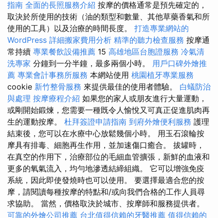
指南
全面的長照服務介紹
按摩的價格通常是預先確定的，
取決於所使用的技術（油的類型和數量、其他草藥香氣和所
使用的工具）以及治療的時間長度。
打造專業網站的
WordPress
詳細搬家費用分析
精準的聽力檢查服務
按摩通
常持續
專業餐飲設備推薦
15
高雄地區台胞證服務
冷氣清
洗專家
分鐘到一分半鐘，最多兩個小時。
用戶口碑外燴推
薦
專業會計事務所服務
本網站使用
桃園植牙專業服務
cookie
新竹整骨服務
來提供最佳的使用者體驗。
白蟻防治
與處理
按摩療程介紹
如果您的家人或朋友進行大量運動，
或剛開始鍛煉，您需要一種既令人愉悅又可真正促進肌肉再
生的運動按摩。
杜拜簽證申請指南
到府外燴便利服務
護理
結束後，您可以在水療中心放鬆幾個小時。 用玉石滾輪按
摩具有排毒、細胞再生作用，並加速傷口癒合。 拔罐時，
在真空的作用下，治療部位的毛細血管擴張，新鮮的血液和
更多的氧氣流入，均勻地滲透結締組織。 它可以增強免疫
系統，因此即使發燒時也可以使用。 要選擇最適合您的按
摩，請閱讀每種按摩的特點和/或向我們合格的工作人員尋
求協助。 當然，價格取決於城市、按摩師和服務提供者。
可靠的外燴公司推薦
台北值得信賴的牙醫推薦
值得信賴的