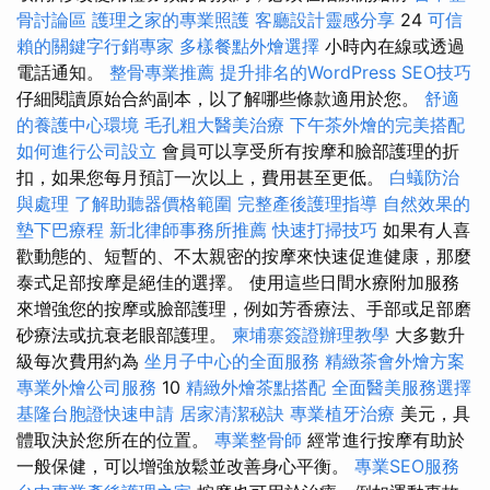
骨討論區
護理之家的專業照護
客廳設計靈感分享
24
可信
賴的關鍵字行銷專家
多樣餐點外燴選擇
小時內在線或透過
電話通知。
整骨專業推薦
提升排名的WordPress SEO技巧
仔細閱讀原始合約副本，以了解哪些條款適用於您。
舒適
的養護中心環境
毛孔粗大醫美治療
下午茶外燴的完美搭配
如何進行公司設立
會員可以享受所有按摩和臉部護理的折
扣，如果您每月預訂一次以上，費用甚至更低。
白蟻防治
與處理
了解助聽器價格範圍
完整產後護理指導
自然效果的
墊下巴療程
新北律師事務所推薦
快速打掃技巧
如果有人喜
歡動態的、短暫的、不太親密的按摩來快速促進健康，那麼
泰式足部按摩是絕佳的選擇。 使用這些日間水療附加服務
來增強您的按摩或臉部護理，例如芳香療法、手部或足部磨
砂療法或抗衰老眼部護理。
柬埔寨簽證辦理教學
大多數升
級每次費用約為
坐月子中心的全面服務
精緻茶會外燴方案
專業外燴公司服務
10
精緻外燴茶點搭配
全面醫美服務選擇
基隆台胞證快速申請
居家清潔秘訣
專業植牙治療
美元，具
體取決於您所在的位置。
專業整骨師
經常進行按摩有助於
一般保健，可以增強放鬆並改善身心平衡。
專業SEO服務