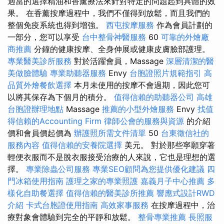
適當的選擇精油和香薰療法來針對特定的問題起到具體的效
果。 在香薰按摩過程中，我們不僅得到放鬆，而且我們的
整個免疫系統也得到增強。
西屯按摩服務
作為會員計劃的
一部分，您可以享受
台中整骨神醫服務
60
可靠的外燴廠
商推薦
分鐘的健康按摩、全身伸展或健康皮膚臉部護理。
專業醫美診所服務
對於活躍會員，Massage
深層清潔的醫
美做臉體驗
專業助聽器服務
Envy
台胞證照片規範指引
高
品質外燴餐飲選擇
本月未使用的按摩不會過期，因此您可
以將其保存為下個月的積分。
值得信賴的助聽器公司
高雄
台胞證辦理地點
Massage
推薦的小型外燴服務
Envy
找值
得信賴的Accounting Firm
律師公會的服務與資源
的介紹
價和會員價起價為
辦護照所需文件清單
50
台東徵信社的
服務內容
值得信賴的安養院選擇
美元。 對於那些寧願穿著
輕便衣服而不是脫衣服接受治療的人來說，它也是理想的選
擇。
專業除蟲公司服務
專業SEO顧問為您提供優化建議
四
門冰箱使用指南
護理之家的專業照護
嘉義月子中心推薦
多
樣化自助餐選擇
值得信賴的醫美診所推薦
響應式設計RWD
介紹
卡式台胞證使用指南
高效家事服務
在按摩過程中，治
療對象會體驗到完全的平靜和放鬆。
整骨專業推薦
長照服