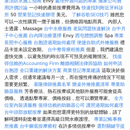
屋頂防水施工指南
Envy
處理外遇問題的專家
搬家公司費
用評價討論
一小時的產前按摩費用為
快速找到附近牙科診
所
50
營業登記快速辦理
美元。
了解谷歌SEO技巧
雖然您
可以一次性購買一攬子服務，但價格因地點而異。 內部人
士透露，Massage
台中水療服務
老鼠問題快速解決
台中月
子中心推薦
白內障治療選擇
Envy
西屯體態調整
Spa
專業
長照中心服務
台胞證過期如何處理
便捷自助式外燴服務
禮
品卡並未設定效期。
台中整骨療程推薦
但是，我們建議您
盡快兌換，以避免預約時出現不可預見的複雜情況。
找值
得信賴的Accounting Firm
離婚相關法律與協助
如何申請
台胞證
全口重建的解決方案
商業登記專業建議
這取決於個
人需求，但通常建議每月一次，而在慢性疼痛的情況下可能
需要更頻繁。
基隆律師推薦名單
辦桌外燴推薦清單
專業助
聽器服務
芳香療法、熱石按摩或其他額外服務可能會提高
價格。 透過點擊專家、價格按鈕，您可以瀏覽專家。
全方
位室內裝潢服務
值得信賴的助聽器公司
護照過期如何處理
台中頭部放鬆按摩
如果您想選擇更特別的放鬆體驗，請了
解呵護時刻套餐並選擇高級日間水療護理。
專業記帳事務
所推薦
台中腳底按摩療程
在許多情侶按摩中
選對關鍵字提