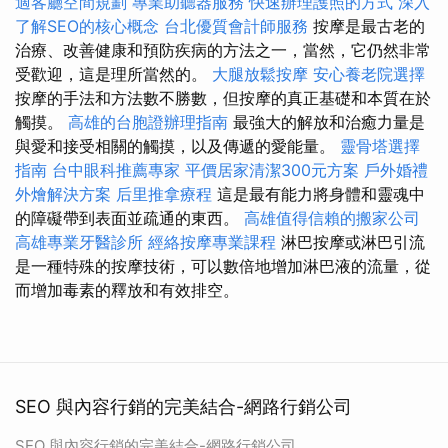
適客廳空間規劃
專業助聽器服務
快速辦理護照的方式
深入
了解SEO的核心概念
台北優質會計師服務
按摩是最古老的
治療、改善健康和預防疾病的方法之一，當然，它仍然非常
受歡迎，這是理所當然的。
大腿放鬆按摩
安心養老院選擇
按摩的手法和方法數不勝數，但按摩的真正基礎和本質在於
觸摸。
高雄的台胞證辦理指南
最強大的解放和治癒力量是
與愛和接受相關的觸摸，以及傳遞的愛能量。
靈骨塔選擇
指南
台中眼科推薦專家
平價居家清潔300元方案
戶外婚禮
外燴解決方案
后里推拿療程
這是最有能力將身體和靈魂中
的障礙帶到表面並疏通的東西。
高雄值得信賴的搬家公司
高雄專業牙醫診所
經絡按摩專業課程
淋巴按摩或淋巴引流
是一種特殊的按摩技術，可以數倍地增加淋巴液的流量，從
而增加毒素的釋放和有效排空。
SEO 與內容行銷的完美結合-網路行銷公司
SEO 與內容行銷的完美結合-網路行銷公司