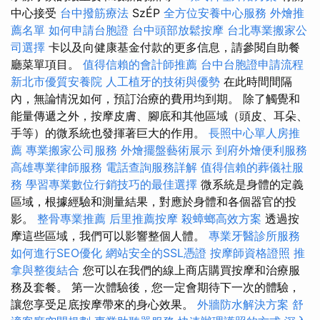
中心接受
台中撥筋療法
SzÉP
全方位安養中心服務
外燴推
薦名單
如何申請台胞證
台中頭部放鬆按摩
台北專業搬家公
司選擇
卡以及向健康基金付款的更多信息，請參閱自助餐
廳菜單項目。
值得信賴的會計師推薦
台中台胞證申請流程
新北市優質安養院
人工植牙的技術與優勢
在此時間間隔
內，無論情況如何，預訂治療的費用均到期。 除了觸覺和
能量傳遞之外，按摩皮膚、腳底和其他區域（頭皮、耳朵、
手等）的微系統也發揮著巨大的作用。
長照中心單人房推
薦
專業搬家公司服務
外燴擺盤藝術展示
到府外燴便利服務
高雄專業律師服務
電話查詢服務詳解
值得信賴的葬儀社服
務
學習專業數位行銷技巧的最佳選擇
微系統是身體的定義
區域，根據經驗和測量結果，對應於身體和各個器官的投
影。
整骨專業推薦
后里推薦按摩
殺蟑螂高效方案
透過按
摩這些區域，我們可以影響整個人體。
專業牙醫診所服務
如何進行SEO優化
網站安全的SSL憑證
按摩師資格證照
推
拿與整復結合
您可以在我們的線上商店購買按摩和治療服
務及套餐。 第一次體驗後，您一定會期待下一次的體驗，
讓您享受足底按摩帶來的身心效果。
外牆防水解決方案
舒