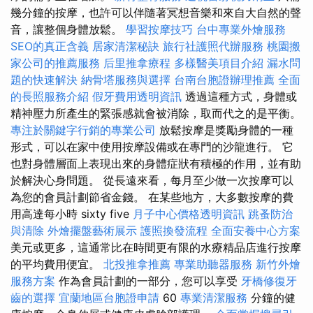
幾分鐘的按摩，也許可以伴隨著冥想音樂和來自大自然的聲
音，讓整個身體放鬆。
學習按摩技巧
台中專業外燴服務
SEO的真正含義
居家清潔秘訣
旅行社護照代辦服務
桃園搬
家公司的推薦服務
后里推拿療程
多樣醫美項目介紹
漏水問
題的快速解決
納骨塔服務與選擇
台南台胞證辦理推薦
全面
的長照服務介紹
假牙費用透明資訊
透過這種方式，身體或
精神壓力所產生的緊張感就會被消除，取而代之的是平衡。
專注於關鍵字行銷的專業公司
放鬆按摩是獎勵身體的一種
形式，可以在家中使用按摩設備或在專門的沙龍進行。 它
也對身體層面上表現出來的身體症狀有積極的作用，並有助
於解決心身問題。 從長遠來看，每月至少做一次按摩可以
為您的會員計劃節省金錢。 在某些地方，大多數按摩的費
用高達每小時 sixty five
月子中心價格透明資訊
跳蚤防治
與清除
外燴擺盤藝術展示
護照換發流程
全面安養中心方案
美元或更多，這通常比在時間更有限的水療精品店進行按摩
的平均費用便宜。
北投推拿推薦
專業助聽器服務
新竹外燴
服務方案
作為會員計劃的一部分，您可以享受
牙橋修復牙
齒的選擇
宜蘭地區台胞證申請
60
專業清潔服務
分鐘的健