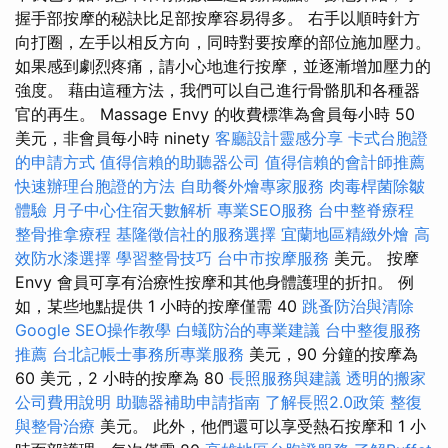
握手部按摩的秘訣比足部按摩容易得多。 右手以順時針方
向打圈，左手以相反方向，同時對要按摩的部位施加壓力。
如果感到劇烈疼痛，請小心地進行按摩，並逐漸增加壓力的
強度。 藉由這種方法，我們可以自己進行骨骼肌和各種器
官的再生。 Massage Envy 的收費標準為會員每小時 50
美元，非會員每小時 ninety
客廳設計靈感分享
卡式台胞證
的申請方式
值得信賴的助聽器公司
值得信賴的會計師推薦
快速辦理台胞證的方法
自助餐外燴專家服務
肉毒桿菌除皺
體驗
月子中心住宿天數解析
專業SEO服務
台中整脊療程
整骨推拿療程
基隆徵信社的服務選擇
宜蘭地區精緻外燴
高
效防水漆選擇
學習整骨技巧
台中市按摩服務
美元。 按摩
Envy 會員可享有治療性按摩和其他身體護理的折扣。 例
如，某些地點提供 1 小時的按摩僅需 40
跳蚤防治與清除
Google SEO操作教學
白蟻防治的專業建議
台中整復服務
推薦
台北記帳士事務所專業服務
美元，90 分鐘的按摩為
60 美元，2 小時的按摩為 80
長照服務與建議
透明的搬家
公司費用說明
助聽器補助申請指南
了解長照2.0政策
整復
與整骨治療
美元。 此外，他們還可以享受熱石按摩和 1 小