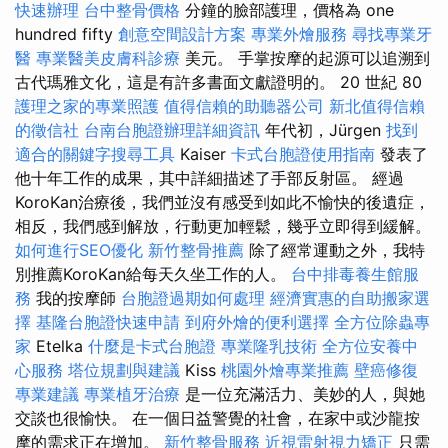
快速辦理
台中整骨價格
分鐘的臉部護理，價格為 one
hundred fifty
創意空間設計方案
專業外燴服務
尋找專業牙
醫
專業醫美皮膚科診療
美元。 手掌按摩的起源可以追溯到
古代瑪雅文化，這是有許多書面文獻證明的。 20 世紀 80
護理之家的專業照護
值得信賴的助聽器公司
新北值得信賴
的徵信社
台南台胞證辦理詳細資訊
年代初，Jürgen
找到
適合的關鍵字搜尋工具
Kaiser
卡式台胞證使用指南
發表了
他十年工作的成果，其中詳細描述了手部反射區。 經過
KoroKan治療後，我們並沒有感受到如此不愉快的後遺症，
相反，我們感到解放，行動更加輕鬆，幾乎立即得到緩解。
如何進行SEO優化
新竹整骨推薦
除了經常運動之外，我特
別推薦KoroKan給每天久坐工作的人。
台中排毒養生館服
務
我的按摩師
台胞證過期如何處理
經濟實惠的自助搬家選
擇
基隆台胞證快速申請
到府外燴的便利選擇
全方位除蟲專
家
Etelka
什麼是卡式台胞證
專業隆乳技術
全方位安養中
心服務
塔位規劃與建議
Kiss
桃園外燴專業推薦
壁癌修復
專業建議
專業植牙治療
是一位充滿活力、美妙的人，與她
交談也很愉快。 在一個日益警覺的社會，在家中或沙龍按
摩的需求正在增加。
新竹整骨服務
近視雷射視力矯正
只需