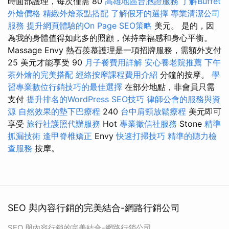
時面部護理，每次僅需 80
高雄地區台胞證服務
了解Buffet
外燴價格
精緻外燴茶點搭配
了解假牙的選擇
專業清潔公司
服務
提升網頁體驗的On Page SEO策略
美元。 是的，因
為我的身體值得如此多的照顧，保持幸福感和身心平衡。
Massage Envy 熱石羨慕護理是一項招牌服務，需額外支付
25 美元才能享受 90
月子餐費用詳解
安心養老院推薦
下午
茶外燴的完美搭配
經絡按摩課程費用介紹
分鐘的按摩。
學
習專業數位行銷技巧的最佳選擇
在部分地點，非會員只需
支付
提升排名的WordPress SEO技巧
律師公會的服務與資
源
自然效果的墊下巴療程
240
台中肩頸放鬆療程
美元即可
享受
旅行社護照代辦服務
Hot
專業徵信社服務
Stone
精準
抓漏技術
逢甲脊椎矯正
Envy
快速打掃技巧
精準的聽力檢
查服務
按摩。
SEO 與內容行銷的完美結合-網路行銷公司
SEO 與內容行銷的完美結合-網路行銷公司