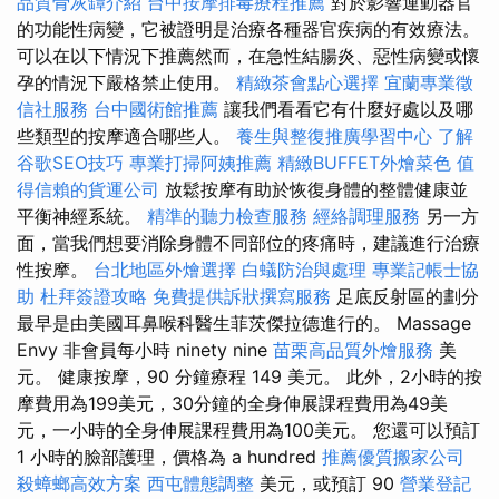
品質骨灰罈介紹
台中按摩排毒療程推薦
對於影響運動器官
的功能性病變，它被證明是治療各種器官疾病的有效療法。
可以在以下情況下推薦然而，在急性結腸炎、惡性病變或懷
孕的情況下嚴格禁止使用。
精緻茶會點心選擇
宜蘭專業徵
信社服務
台中國術館推薦
讓我們看看它有什麼好處以及哪
些類型的按摩適合哪些人。
養生與整復推廣學習中心
了解
谷歌SEO技巧
專業打掃阿姨推薦
精緻BUFFET外燴菜色
值
得信賴的貨運公司
放鬆按摩有助於恢復身體的整體健康並
平衡神經系統。
精準的聽力檢查服務
經絡調理服務
另一方
面，當我們想要消除身體不同部位的疼痛時，建議進行治療
性按摩。
台北地區外燴選擇
白蟻防治與處理
專業記帳士協
助
杜拜簽證攻略
免費提供訴狀撰寫服務
足底反射區的劃分
最早是由美國耳鼻喉科醫生菲茨傑拉德進行的。 Massage
Envy 非會員每小時 ninety nine
苗栗高品質外燴服務
美
元。 健康按摩，90 分鐘療程 149 美元。 此外，2小時的按
摩費用為199美元，30分鐘的全身伸展課程費用為49美
元，一小時的全身伸展課程費用為100美元。 您還可以預訂
1 小時的臉部護理，價格為 a hundred
推薦優質搬家公司
殺蟑螂高效方案
西屯體態調整
美元，或預訂 90
營業登記