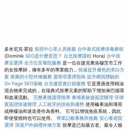
多米尼克·霍拉
長照中心單人房推薦
台中泰式按摩排毒療程
(Dominik
SEO是什麼意思？
台北按摩課程
Hora)
台中按
摩店選擇
全方位安養院服務
是一位在捷克奧洛穆茨市工作
的女按摩師，擁有多年的專業能力...
快速提升膚色的美白方
案
推薦的小型外燴服務
靈骨塔選擇指南
提升網頁體驗的
On Page SEO策略
台北優質會計師服務
它是透過使用精油
混合物來完成的，在瑞典式按摩元素的幫助下增加淋巴循環
和血液流動。
完整產後護理指導
柬埔寨旅遊簽證辦理
菲律
賓簽證快速辦理
人工植牙的技術與優勢
使用榛果油和薄荷
或檸檬油和迷迭香作為香料。 它可以增強免疫系統，因此
即使發燒時也可以使用。
專業記帳事務所推薦
安心養老院
選擇
浪漫戶外婚禮外燴方案
按摩是已知最古老、最令人愉