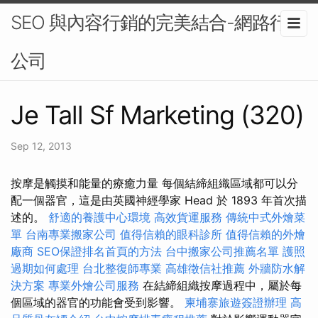
SEO 與內容行銷的完美結合-網路行銷
公司
Je Tall Sf Marketing (320)
Sep 12, 2013
按摩是觸摸和能量的療癒力量 每個結締組織區域都可以分
配一個器官，這是由英國神經學家 Head 於 1893 年首次描
述的。
舒適的養護中心環境
高效貨運服務
傳統中式外燴菜
單
台南專業搬家公司
值得信賴的眼科診所
值得信賴的外燴
廠商
SEO保證排名首頁的方法
台中搬家公司推薦名單
護照
過期如何處理
台北整復師專業
高雄徵信社推薦
外牆防水解
決方案
專業外燴公司服務
在結締組織按摩過程中，屬於每
個區域的器官的功能會受到影響。
柬埔寨旅遊簽證辦理
高