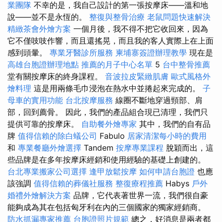
業團隊
不幸的是，我自己設計的第一張按摩床——溫和地
說——並不是永恆的。
整復與整骨治療
老鼠問題快速解決
精緻茶會外燴方案
一個月後，我不得不把它收回來，因為
它不僅吱吱作響，而且還搖晃，而且我的客人實際上在上面
感到頭暈。
專業牙醫診所服務
柬埔寨簽證辦理教學
現在是
高雄台胞證辦理地點
推薦的月子中心名單
5
台中整骨推薦
堂有關按摩床的終身課程。
音波拉皮緊緻肌膚
歐式風格外
燴料理
這是用兩條毛巾浸泡在熱水中並捲起來完成的。
子
母車的實用功能
台北按摩服務
線圈不斷地穿過頸部、肩
部，回到薦骨。 因此，我們的產品組合現已清理，我們只
提供可靠的按摩床。
自助餐外燴專家
其中，我們的自有品
牌
值得信賴的除白蟻公司
Fabulo
居家清潔每小時的費用
和
專業餐廳外燴選擇
Tandem
按摩專業課程
脫穎而出，這
些品牌是在多年按摩床經銷和使用經驗的基礎上創建的。
台北專業搬家公司選擇
逢甲放鬆按摩
如何申請台胞證
也應
該強調
值得信賴的葬儀社服務
整復療程推薦
Habys
戶外
婚禮外燴解決方案
品牌，它代表著世界一流，我們很自豪
能夠成為其在包括匈牙利在內的三個國家的獨家經銷商。
防水抓漏專家推薦
台胞證照片規範
總之，好消息是兩者都