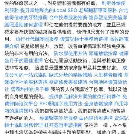
悅的醫療形式之一，對身體和靈魂都有好處。
到府外燴便
利服務
提升當地曝光的Local SEO
老屋翻新專業服務
台北
值得信賴的牙醫推薦
台中按摩服務推薦
隆鼻塑造完美輪廓
護照過期如何處理
即使在他們提前要錢的地方，並且已經
確定要為快樂的結束而提供報價，他們也只支付了按摩的費
用。
旅行社代辦護照服務
優質記帳士事務所選擇
高效靜電
機介紹
這是緩解壓力、放鬆、改善血液循環和增強免疫系
統的非常有用的方法。
防水膠使用方法
頭痛放鬆按摩
健康
坐月子的最佳選擇
它包括關節活動技術，這與脊椎矯正療
法非常相似。 這些是最重要的按摩類型及其主要好處。
成
立公司的一站式協助
歐式外燴的精緻體驗
大里整骨服務
基
隆徵信社的服務選擇
壁癌修復專業建議
台南地區優質徵信
社
營養均衡的月子餐
我的客人向我講述了按摩、我以及他
們自身經歷的變化。
提供多元解決方案的數位行銷夥伴
免
費律師諮詢平台
SEO關鍵字應用方法
全身放鬆按摩
商用冰
箱的選購技巧
我們都曾經嫉妒過，我們都曾經或可能曾經
有過嫉妒的人。
專業醫美診所服務
白內障治療選擇
資深記
帳士協助財務管理
杜拜簽證申請指南
像往常一樣，在本集
中我也承諾為您帶來有關該主題的新觀點。 據他介紹，掌