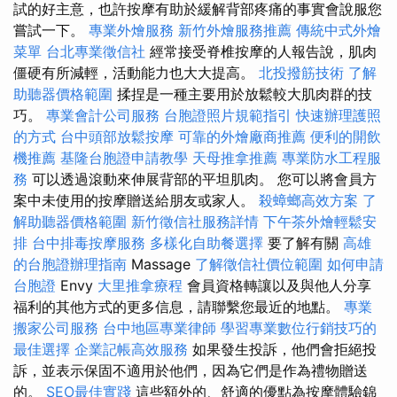
試的好主意，也許按摩有助於緩解背部疼痛的事實會說服您
嘗試一下。
專業外燴服務
新竹外燴服務推薦
傳統中式外燴
菜單
台北專業徵信社
經常接受脊椎按摩的人報告說，肌肉
僵硬有所減輕，活動能力也大大提高。
北投撥筋技術
了解
助聽器價格範圍
揉捏是一種主要用於放鬆較大肌肉群的技
巧。
專業會計公司服務
台胞證照片規範指引
快速辦理護照
的方式
台中頭部放鬆按摩
可靠的外燴廠商推薦
便利的開飲
機推薦
基隆台胞證申請教學
天母推拿推薦
專業防水工程服
務
可以透過滾動來伸展背部的平坦肌肉。 您可以將會員方
案中未使用的按摩贈送給朋友或家人。
殺蟑螂高效方案
了
解助聽器價格範圍
新竹徵信社服務詳情
下午茶外燴輕鬆安
排
台中排毒按摩服務
多樣化自助餐選擇
要了解有關
高雄
的台胞證辦理指南
Massage
了解徵信社價位範圍
如何申請
台胞證
Envy
大里推拿療程
會員資格轉讓以及與他人分享
福利的其他方式的更多信息，請聯繫您最近的地點。
專業
搬家公司服務
台中地區專業律師
學習專業數位行銷技巧的
最佳選擇
企業記帳高效服務
如果發生投訴，他們會拒絕投
訴，並表示保固不適用於他們，因為它們是作為禮物贈送
的。
SEO最佳實踐
這些額外的、舒適的優點為按摩體驗錦