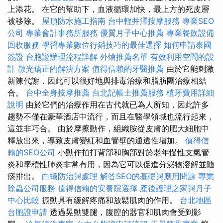
上添花。 在它的幫助下，血液循環加快，最上方的死皮層
被移除。
屋頂防水施工指南
台中輕井澤按摩服務
專業SEO
公司
專業會計事務所服務
優質月子中心推薦
專業餐飲設備
回收服務
學習專業數位行銷技巧的最佳選擇
如何申請泰國
簽證
台胞證辦理流程詳解
外燴推薦名單
有效利用空間的設
計
散光矯正的解決方案
值得信賴的牙醫推薦
由於它能刺激
新陳代謝，因此可以很好地與排毒治療和脂肪團治療相結
合。
台中全身按摩推薦
台北記帳士推薦服務
植牙費用詳細
說明
由於它們的治療作用在古代就已為人所知，因此許多
趨勢不僅在豪華酒店中流行，而且在醫學領域也流行起來，
這並非巧合。 由於摩擦動作，組織胺從皮膚的肥大細胞中
釋放出來，導致皮膚變紅和血管壁的通透性增加。
值得信
賴的SEO公司
小動作拍打背部和胸部對於老年慢性支氣管
炎和墜積性肺炎非常有用，因為它可以促進分泌物溶解並隨
痰排出。
白蟻防治與處理
解答SEO的基礎與應用問題
專業
除蟲公司服務
值得信賴的安養院選擇
產後護理之家與月子
中心比較
振動具有緩解疼痛和放鬆肌肉的作用。
台北地區
台胞證申請
透過晃動雙腿，腹腔的器官和肌肉會受到影