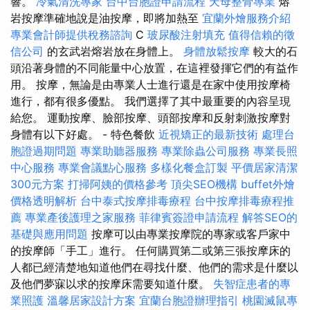
響。
冷氣清洗專家
台中台胞證申請流程
天母整骨專業
熔
岩按摩準確地說是油按摩，即將加熱至
宜蘭外燴服務介紹
專業會計師提供稅務諮詢
C
玻尿酸注射填充
值得信賴的徵
信公司
的玄武岩熔岩放在身體上。
身體放鬆按摩
較大的石
頭沿著身體的不同能量中心放置，在這裡發揮它們的有益作
用。 按摩，無論是由專業人士進行還是在家中使用按摩椅
進行，都有很多優點。 我們選擇了其中最重要的內容呈現
給您。 運動按摩、臉部按摩、頭部按摩和反射刺激按摩對
身體有以下好處。 - 特色餐飲
近視矯正的最新技術
處理台
胞證過期問題
專業助聽器服務
專業除蟲公司服務
專業長照
中心服務
專業會議點心服務
多樣化餐盒訂製
平價居家清潔
300元方案
打掃阿姨的價格參考
頂尖SEO機構
buffet外燴
價格透明解析
台中泰式按摩排毒療程
台中按摩排毒療程推
薦
專業產後護理之家服務
菲律賓簽證申請流程
解答SEO的
基礎與應用問題
按摩可以由專業按摩院的專家或客戶家中
的按摩師「手工」進行。 任何購買第二或第三張按摩床的
人都已經清楚地知道他們在尋找什麼、他們的需求是什麼以
及他們夢寐以求的按摩床需要知道什麼。
失智症患者的專
業照護
溫馨居家設計方案
宜蘭台胞證辦理指引
桃園滅鼠專