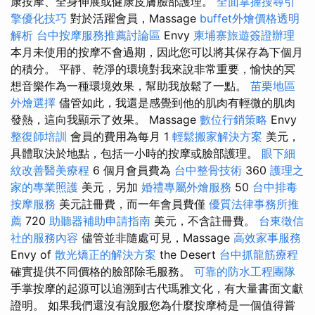
康按摩、全身伸展或健康皮膚臉部護理。
全面掌握搜尋引
擎優化技巧
對於活躍會員，Massage
buffet外燴價格透明
解析
台中按摩服務推薦討論區
Envy
柬埔寨旅遊簽證辦理
本月未使用的按摩不會過期，因此您可以將其保存為下個月
的積分。 平靜、乾淨的環境對我來說非常重要，愉快的冥
想音樂作為一種環境效果，幫助我放鬆了一點。
苗栗地區
外燴選擇
儘管如此，我還是感覺到他的肌肉有輕微的肌肉
發熱，這向我顯示了效果。 Massage
數位行銷策略
Envy
整復師培訓
會員的費用為每月 1
輕鬆搬家解決方案
美元，
具體取決於地點，包括一小時的按摩或臉部護理。
眼下細
紋改善醫美療程
6 個月會員費為
台中整骨技術
360
護理之
家的專業照護
美元，另加
婚禮專屬外燴服務
50
台中排毒
按摩服務
美元註冊費，而一年會員費僅
優質法律事務所推
薦
720
助聽器補助申請指南
美元，不含註冊費。
台東徵信
社的服務內容
儘管並非隨處可見，Massage
高效家事服務
Envy of
散光矯正的解決方案
the Desert
台中抓龍筋療程
確實提供不同價格的臉部除毛服務。
可靠的防水工程團隊
手掌按摩的起源可以追溯到古代瑪雅文化，有大量書面文獻
證明。 如果我們還沒有說服您為什麼按摩椅是一個值得嘗