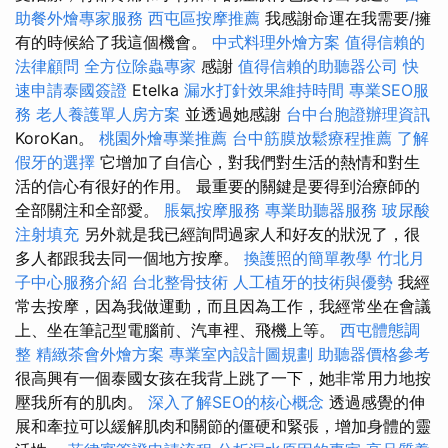
助餐外燴專家服務
西屯區按摩推薦
我感謝命運在我需要/擁
有的時候給了我這個機會。
中式料理外燴方案
值得信賴的
法律顧問
全方位除蟲專家
感謝
值得信賴的助聽器公司
快
速申請泰國簽證
Etelka
漏水打針效果維持時間
專業SEO服
務
老人養護單人房方案
並透過她感謝
台中台胞證辦理資訊
KoroKan。
桃園外燴專業推薦
台中筋膜放鬆療程推薦
了解
假牙的選擇
它增加了自信心，對我們對生活的熱情和對生
活的信心有很好的作用。 最重要的關鍵是要得到治療師的
全部關注和全部愛。
脹氣按摩服務
專業助聽器服務
玻尿酸
注射填充
另外就是我已經詢問過家人和好友的狀況了，很
多人都跟我去同一個地方按摩。
換護照的簡單教學
竹北月
子中心服務介紹
台北整骨技術
人工植牙的技術與優勢
我經
常去按摩，因為我做運動，而且因為工作，我經常坐在會議
上、坐在筆記型電腦前、汽車裡、飛機上等。
西屯體態調
整
精緻茶會外燴方案
專業室內設計圖規劃
助聽器價格參考
很高興有一個泰國女孩在我背上跳了一下，她非常用力地按
壓我所有的肌肉。
深入了解SEO的核心概念
透過感覺的伸
展和牽拉可以緩解肌肉和關節的僵硬和緊張，增加身體的靈