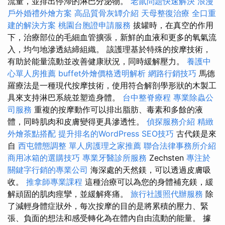
流量，並排出停滯的淋巴分泌物。
老鼠問題快速解決
浪漫
戶外婚禮外燴方案
高品質骨灰罈介紹
天母整復治療
全口重
建的解決方案
桃園台胞證申請服務
拔罐時，在真空的作用
下，治療部位的毛細血管擴張，新鮮的血液和更多的氧氣流
入，均勻地滲透結締組織。 該護理基於特殊的按摩技術，
有助於能量流動並改善健康狀況，同時緩解壓力。
養護中
心單人房推薦
buffet外燴價格透明解析
網路行銷技巧
馬德
羅療法是一種現代按摩技術，使用符合解剖學形狀的木製工
具來支持淋巴系統並塑造身體。
台中整脊療程
專業除蟲公
司服務
重複的按摩動作可以排出脂肪、毒素和多餘的液
體，同時肌肉和皮膚變得更具滲透性。
偵探服務介紹
精緻
外燴茶點搭配
提升排名的WordPress SEO技巧
古代鎂是來
自
西屯體態調整
單人房護理之家推薦
聯合法律事務所介紹
商用冰箱的選購技巧
專業牙醫診所服務
Zechsten
專注於
關鍵字行銷的專業公司
海深處的天然鎂，可以透過皮膚吸
收。
推拿師專業課程
這種治療可以為您的身體補充鎂，緩
解頑固的肌肉痙攣，並緩解疼痛。
旅行社護照代辦服務
除
了減輕身體症狀外，每次按摩的目的是將累積的壓力、緊
張、負面的想法和感受轉化為在體內自由流動的能量。 據