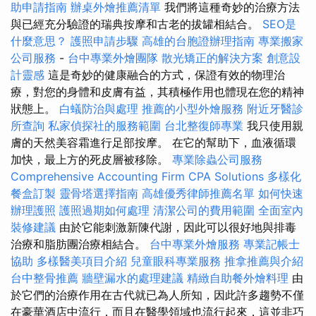
助申請指南
辦桌外燴推薦清單
我們將這種奇妙的治療方法
與已經充分驗證的瑞典按摩和古老的拔罐相結合。
SEO是
什麼意思？
護照申請步驟
高雄的台胞證辦理指南
專業搬家
公司服務
-
台中專業外燴團隊
散光矯正的解決方案
創意設
計靈感
這是奇妙的健康融合的方式，保證有效的物理治
療，對您的身體和皮膚有益，其積極作用也體現在您的精神
狀態上。
白蟻防治與處理
推薦的小型外燴服務
附近牙醫診
所查詢
私家偵探社的服務範圍
台北整復師專業
我只使用親
膚的天然美容霜進行足部按摩。 在它的幫助下，血液循環
加快，最上方的死皮層被移除。
專業除蟲公司服務
Comprehensive Accounting Firm CPA Solutions
多樣化
餐盒訂製
靈骨塔選擇指南
高雄優秀律師推薦名單
如何快速
辦理護照
護照過期如何處理
清潔公司的費用範圍
全面室內
裝修建議
由於它能刺激新陳代謝，因此可以很好地與排毒
治療和脂肪團治療相結合。
台中專業外燴服務
專業記帳士
協助
多樣醫美項目介紹
兒童眼科專業服務
推拿推薦與介紹
台中整骨推薦
牆壁漏水的處理建議
精緻自助餐外燴料理
由
於它們的治療作用在古代就已為人所知，因此許多趨勢不僅
在豪華酒店中流行，而且在醫學領域也流行起來，這並非巧