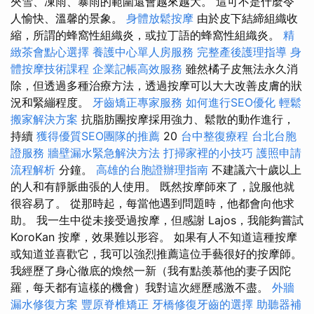
夾雪、凍雨、暴雨的範圍還會越來越大。 這可不是什麼令
人愉快、溫馨的景象。
身體放鬆按摩
由於皮下結締組織收
縮，所謂的蜂窩性組織炎，或拉丁語的蜂窩性組織炎。
精
緻茶會點心選擇
養護中心單人房服務
完整產後護理指導
身
體按摩技術課程
企業記帳高效服務
雖然橘子皮無法永久消
除，但透過多種治療方法，透過按摩可以大大改善皮膚的狀
況和緊繃程度。
牙齒矯正專家服務
如何進行SEO優化
輕鬆
搬家解決方案
抗脂肪團按摩採用強力、鬆散的動作進行，
持續
獲得優質SEO團隊的推薦
20
台中整復療程
台北台胞
證服務
牆壁漏水緊急解決方法
打掃家裡的小技巧
護照申請
流程解析
分鐘。
高雄的台胞證辦理指南
不建議六十歲以上
的人和有靜脈曲張的人使用。 既然按摩師來了，說服他就
很容易了。 從那時起，每當他遇到問題時，他都會向他求
助。 我一生中從未接受過按摩，但感謝 Lajos，我能夠嘗試
KoroKan 按摩，效果難以形容。 如果有人不知道這種按摩
或知道並喜歡它，我可以強烈推薦這位手藝很好的按摩師。
我經歷了身心徹底的煥然一新（我有點羨慕他的妻子因陀
羅，每天都有這樣的機會）我對這次經歷感激不盡。
外牆
漏水修復方案
豐原脊椎矯正
牙橋修復牙齒的選擇
助聽器補