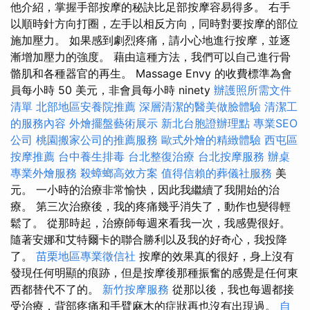
他介紹，掌握手部按摩的秘訣比足部按摩容易得多。 右手
以順時針方向打圈，左手以相反方向，同時對要按摩的部位
施加壓力。 如果感到劇烈疼痛，請小心地進行按摩，並逐
漸增加壓力的強度。 藉由這種方法，我們可以自己進行骨
骼肌和各種器官的再生。 Massage Envy 的收費標準為會
員每小時 50 美元，非會員每小時 ninety
辦護照所需文件
清單
北部地區安養院推薦
深層清潔的醫美做臉體驗
清潔工
的服務內容
外燴擺盤藝術展示
新北台胞證辦理點
專業SEO
公司
桃園搬家公司的推薦服務
歐式外燴的精緻體驗
西屯區
按摩推薦
台中養生排毒
台北整復治療
台北按摩服務
辦桌
專業外燴服務
殺蟑螂高效方案
值得信賴的葬儀社服務
美
元。 一小時的治療非常愉快，因此我繼續了我開始的治
療。 第三次治療後，我的疼痛幾乎消失了，動作也變得輕
鬆了。 從那時起，治療師每週來看我一次，我感覺很好。
隨著安娜和艾特爾卡的聯合勝利以及我的好奇心，我投降
了。
苗栗地區專業徵信社
按摩的效果真的很好，身上沒有
發現任何明顯的痕跡，但是按摩後那種振奮的感覺是任何東
西都替代不了的。
新竹按摩服務
從那以後，我也每週都接
受治療，背部疼痛和手臂麻木的症狀再也沒有出現過。
自