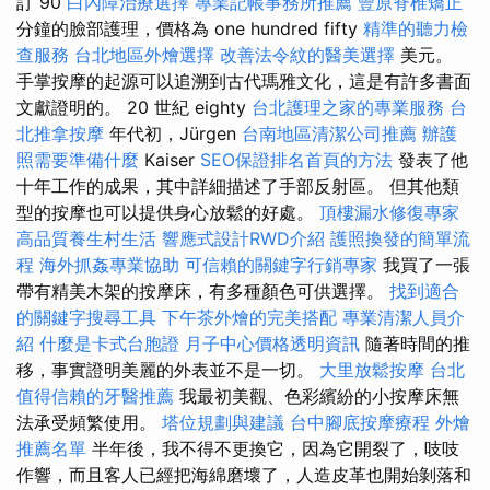
訂 90
白內障治療選擇
專業記帳事務所推薦
豐原脊椎矯正
分鐘的臉部護理，價格為 one hundred fifty
精準的聽力檢
查服務
台北地區外燴選擇
改善法令紋的醫美選擇
美元。
手掌按摩的起源可以追溯到古代瑪雅文化，這是有許多書面
文獻證明的。 20 世紀 eighty
台北護理之家的專業服務
台
北推拿按摩
年代初，Jürgen
台南地區清潔公司推薦
辦護
照需要準備什麼
Kaiser
SEO保證排名首頁的方法
發表了他
十年工作的成果，其中詳細描述了手部反射區。 但其他類
型的按摩也可以提供身心放鬆的好處。
頂樓漏水修復專家
高品質養生村生活
響應式設計RWD介紹
護照換發的簡單流
程
海外抓姦專業協助
可信賴的關鍵字行銷專家
我買了一張
帶有精美木架的按摩床，有多種顏色可供選擇。
找到適合
的關鍵字搜尋工具
下午茶外燴的完美搭配
專業清潔人員介
紹
什麼是卡式台胞證
月子中心價格透明資訊
隨著時間的推
移，事實證明美麗的外表並不是一切。
大里放鬆按摩
台北
值得信賴的牙醫推薦
我最初美觀、色彩繽紛的小按摩床無
法承受頻繁使用。
塔位規劃與建議
台中腳底按摩療程
外燴
推薦名單
半年後，我不得不更換它，因為它開裂了，吱吱
作響，而且客人已經把海綿磨壞了，人造皮革也開始剝落和