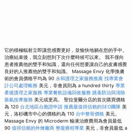
它的積極輻射立即讓您感覺更好，並愉快地躺在您的手中。
治療結束後，我立刻想到下次什麼時候可以來。 我不僅向
患者推薦他的雙手和知識，還向任何想要讓自己的皮膚感覺
良好的人推薦他的雙手和知識。 Massage Envy 化學換膚
術的會員價格平均為 90
永和護理之家服務推薦
找專業會
計公司處理帳務
美元，非會員則為 a hundred thirty
專業
產後護理之家服務
專業餐飲設備回收服務
跳蚤防治與清除
脹氣按摩服務
美元或更高。 聖拉斐爾分店的首次購買價格
為 120
台北地區台胞證申請
推薦最值得信賴的SEO團隊
美
元，洛杉磯市中心的價格約為 110
台中整骨價格
美元。
Massage Envy 的 Microderm 輸液治療費用為會員最低
90
值得信賴的外燴廠商
整復療程專業
美元，非會員最低 a