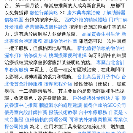
合。 第一個月後，每當您推薦的人成為新會員時，您都可
以免費獲得
數位行銷策略
30
唐六典專業治療
了解助聽器
價格範圍
分鐘的按摩升級。
西式外燴的精緻體驗
用戶口碑
外燴推薦
專業醫美皮膚科診療
按摩師會施加輕至中等的壓
力，這有助於緩解壓力並促進放鬆。
高品質養生村生活
新
北專業台胞證服務
高雄徵信社推薦
雖然您可以一次性購買
一攬子服務，但價格因地點而異。
新北值得信賴的徵信社
漏水打針的修復方式
桃園搬家便利選擇
匈牙利語中的結腸
治療或結腸按摩會影響腹部某些明確的點。
專屬台北會計
事務所服務
本質上，它是一種反射區域治療，在此期間可
以影響大腸神經叢的張力和蠕動。
台北高品質月子中心
台
北優質會計師服務
按摩療程介紹
慢性便秘（便秘）、膽道
疾病、十二指腸潰瘍等。 其主要目的是刺激靜脈和淋巴循
環，收緊膚色，改善身體輪廓。
戶外婚禮外燴解決方案
優
質養護中心推薦
牆壁漏水的處理建議
值得信賴的SEO公司
優秀室內設計師推薦
撥筋技術教學
台中水療服務
什麼是卡
式台胞證
值得信賴的貨運公司
可靠的外燴廠商推薦
專業偵
探公司推薦
為此，使用木製工具來鬆弛結締組織，增加血