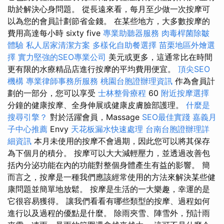
助於解決心身問題。 從長遠來看，每月至少做一次按摩可
以為您的會員計劃節省金錢。 在某些地方，大多數按摩的
費用高達每小時 sixty five
專業助聽器服務
肉毒桿菌除皺
體驗
私人居家清潔方案
多樣化自助餐選擇
苗栗地區外燴選
擇
實力堅強的SEO專業公司
美元或更多，這通常比在時間
更有限的水療精品店進行按摩的平均費用便宜。
頂尖SEO
機構
專業律師事務所服務
桃園台胞證辦理資訊
作為會員計
劃的一部分，您可以享受
士林整骨療程
60
附近按摩選擇
分鐘的健康按摩、全身伸展或健康皮膚臉部護理。
什麼是
搜尋引擎？
對於活躍會員，Massage
SEO最佳實踐
嘉義月
子中心推薦
Envy
天花板漏水快速處理
台南台胞證辦理詳
細資訊
本月未使用的按摩不會過期，因此您可以將其保存
為下個月的積分。 按摩可以大大減輕壓力，並透過改善包
括內分泌功能在內的功能對整個身體產生有益的影響。 簡
而言之，按摩是一種我們應該經常使用的方法來解決某些健
康問題並簡單地放鬆。 按摩是生活的一大樂趣，幸運的是
它很容易獲得。 讓我們看看有哪些類型的按摩、過程如何
進行以及過程的優點是什麼。 除雨夾雪、陣雪外，預計雨