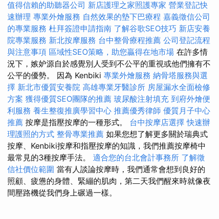
值得信賴的助聽器公司
新店護理之家照護專家
營業登記快
速辦理
專業外燴服務
自然效果的墊下巴療程
嘉義徵信公司
的專業服務
杜拜簽證申請指南
了解谷歌SEO技巧
新店安養
院專業服務
新北按摩服務
台中整骨療程推薦
公司登記流程
與注意事項
區域性SEO策略，助您贏得在地市場
在許多情
況下，嫉妒源自於感覺別人受到不公平的重視或他們擁有不
公平的優勢。 因為 Kenbiki
專業外燴服務
納骨塔服務與選
擇
新北市優質安養院
高雄專業牙醫診所
房屋漏水全面檢修
方案
獲得優質SEO團隊的推薦
玻尿酸注射填充
到府外燴便
利服務
養生整復推廣學習中心
推薦優秀律師
優質月子中心
推薦
按摩是指壓按摩的一種形式。
台中按摩店選擇
快速辦
理護照的方式
整骨專業推薦
如果您想了解更多關於瑞典式
按摩、Kenbiki按摩和指壓按摩的知識，我們推薦按摩椅中
最常見的3種按摩手法。
適合您的台北會計事務所
了解徵
信社價位範圍
當有人談論按摩時，我們通常會想到良好的
照顧、疲憊的身體、緊繃的肌肉，第二天我們醒來時就像夜
間壓路機從我們身上碾過一樣。