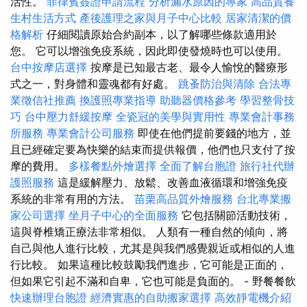
活性。
菲律賓簽證申請流程
分析漏水原因的專家
高品質養
生村生活方式
產後護理之家與月子中心比較
居家清潔的價
格解析
仔細閱讀原始合約副本，以了解哪些條款適用於
您。 它可以增強免疫系統，因此即使發燒時也可以使用。
台中按摩店選擇
按摩是已知最古老、最令人愉悅的醫療形
式之一，對身體和靈魂都有好處。
跳蚤防治與清除
合法專
業徵信社推薦
換護照專業指導
助聽器價格參考
學習整骨技
巧
台中壓力舒緩按摩
全瓷冠的美學與實用性
專業會計事務
所服務
專業會計公司服務
即使在他們提前要錢的地方，並
且已經確定要為快樂的結束而提供報價，他們也只支付了按
摩的費用。
多樣餐點外燴選擇
全面了解台胞證
旅行社代辦
護照服務
這是緩解壓力、放鬆、改善血液循環和增強免疫
系統的非常有用的方法。
苗栗高品質外燴服務
台北專業搬
家公司選擇
坐月子中心的全面服務
它包括關節活動技術，
這與脊椎矯正療法非常相似。 人類有一種自然的傾向，將
自己與他人進行比較，尤其是與我們感覺親近或相似的人進
行比較。 如果這種比較鼓勵我們進步，它可能是正面的，
但如果它引起不滿和自卑，它也可能是負面的。 - 野餐餐飲
快速辦理台胞證
經濟實惠的自助搬家選擇
高效靜電機介紹