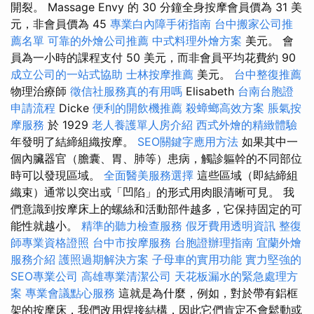
開裂。 Massage Envy 的 30 分鐘全身按摩會員價為 31 美
元，非會員價為 45
專業白內障手術指南
台中搬家公司推
薦名單
可靠的外燴公司推薦
中式料理外燴方案
美元。 會
員為一小時的課程支付 50 美元，而非會員平均花費約 90
成立公司的一站式協助
士林按摩推薦
美元。
台中整復推薦
物理治療師
徵信社服務真的有用嗎
Elisabeth
台南台胞證
申請流程
Dicke
便利的開飲機推薦
殺蟑螂高效方案
脹氣按
摩服務
於 1929
老人養護單人房介紹
西式外燴的精緻體驗
年發明了結締組織按摩。
SEO關鍵字應用方法
如果其中一
個內臟器官（膽囊、胃、肺等）患病，觸診軀幹的不同部位
時可以發現區域。
全面醫美服務選擇
這些區域（即結締組
織束）通常以突出或「凹陷」的形式用肉眼清晰可見。 我
們意識到按摩床上的螺絲和活動部件越多，它保持固定的可
能性就越小。
精準的聽力檢查服務
假牙費用透明資訊
整復
師專業資格證照
台中市按摩服務
台胞證辦理指南
宜蘭外燴
服務介紹
護照過期解決方案
子母車的實用功能
實力堅強的
SEO專業公司
高雄專業清潔公司
天花板漏水的緊急處理方
案
專業會議點心服務
這就是為什麼，例如，對於帶有鋁框
架的按摩床，我們改用焊接結構，因此它們肯定不會鬆動或