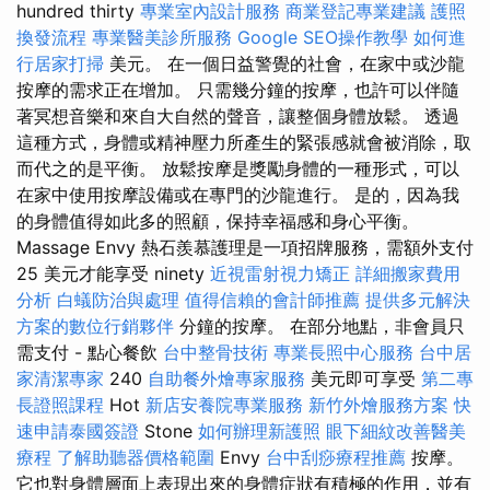
hundred thirty
專業室內設計服務
商業登記專業建議
護照
換發流程
專業醫美診所服務
Google SEO操作教學
如何進
行居家打掃
美元。 在一個日益警覺的社會，在家中或沙龍
按摩的需求正在增加。 只需幾分鐘的按摩，也許可以伴隨
著冥想音樂和來自大自然的聲音，讓整個身體放鬆。 透過
這種方式，身體或精神壓力所產生的緊張感就會被消除，取
而代之的是平衡。 放鬆按摩是獎勵身體的一種形式，可以
在家中使用按摩設備或在專門的沙龍進行。 是的，因為我
的身體值得如此多的照顧，保持幸福感和身心平衡。
Massage Envy 熱石羨慕護理是一項招牌服務，需額外支付
25 美元才能享受 ninety
近視雷射視力矯正
詳細搬家費用
分析
白蟻防治與處理
值得信賴的會計師推薦
提供多元解決
方案的數位行銷夥伴
分鐘的按摩。 在部分地點，非會員只
需支付 - 點心餐飲
台中整骨技術
專業長照中心服務
台中居
家清潔專家
240
自助餐外燴專家服務
美元即可享受
第二專
長證照課程
Hot
新店安養院專業服務
新竹外燴服務方案
快
速申請泰國簽證
Stone
如何辦理新護照
眼下細紋改善醫美
療程
了解助聽器價格範圍
Envy
台中刮痧療程推薦
按摩。
它也對身體層面上表現出來的身體症狀有積極的作用，並有