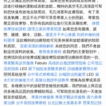
分之百滿足您的所有期望。 如果您患有肌肉或背部疼痛，
請進行積極的運動或喜歡放鬆... 獨特的真空毛孔清潔器可幫
助您快速有效地去除黑頭、毛孔堵塞和皮膚瑕疵。 有了美
容臭氧機，您足不出戶即可享受專業人士的照顧。 專業指
壓足部按摩墊，對所有肌肉部位進行完美深層按摩。
身體
按摩技術課程
護理之家的專業照護
如果您患有腿痛、疲
勞、腿腫、腳冷、活動...
優質月子中心推薦
到府外燴的便
利選擇
這款獨特的治療頸枕可完美伸展和放鬆僵硬的頸部
和肩部。
居家清潔的價格解析
未經您的同意，我們不會啟
動這些資料的收集。
整骨推拿療程
在我們的主要類別中，
您將找到良好按摩或配備按摩院或物理治療師所需的一切。
專業醫美診所服務
Fabulo
高雄的台胞證辦理指南
公司登記
流程指南
LED
眼下細紋改善醫美療程
詳細搬家費用分析
照明系統使用
台中美式脊椎矯正
白蟻防治與處理
LED
漏
水打針的修復方式
基隆台胞證申請教學
燈條為按摩或美容
院、各種療法中的放鬆營造愉悅的氛圍... 我們的線上商店提
供各種高品質的按摩輔助用品，可幫助您在漫長的一天後放
鬆並舒緩肌肉。
專業外燴服務
專業牙醫診所服務
唐六典專
業治療
台中肩頸按摩療程
台北記帳士推薦名單
營業登記快