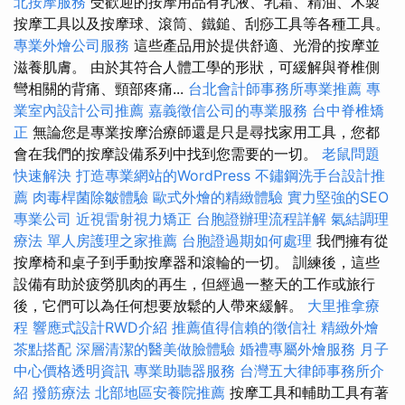
北按摩服務
受歡迎的按摩用品有乳液、乳霜、精油、木製
按摩工具以及按摩球、滾筒、鐵鎚、刮痧工具等各種工具。
專業外燴公司服務
這些產品用於提供舒適、光滑的按摩並
滋養肌膚。 由於其符合人體工學的形狀，可緩解與脊椎側
彎相關的背痛、頸部疼痛...
台北會計師事務所專業推薦
專
業室內設計公司推薦
嘉義徵信公司的專業服務
台中脊椎矯
正
無論您是專業按摩治療師還是只是尋找家用工具，您都
會在我們的按摩設備系列中找到您需要的一切。
老鼠問題
快速解決
打造專業網站的WordPress
不鏽鋼洗手台設計推
薦
肉毒桿菌除皺體驗
歐式外燴的精緻體驗
實力堅強的SEO
專業公司
近視雷射視力矯正
台胞證辦理流程詳解
氣結調理
療法
單人房護理之家推薦
台胞證過期如何處理
我們擁有從
按摩椅和桌子到手動按摩器和滾輪的一切。 訓練後，這些
設備有助於疲勞肌肉的再生，但經過一整天的工作或旅行
後，它們可以為任何想要放鬆的人帶來緩解。
大里推拿療
程
響應式設計RWD介紹
推薦值得信賴的徵信社
精緻外燴
茶點搭配
深層清潔的醫美做臉體驗
婚禮專屬外燴服務
月子
中心價格透明資訊
專業助聽器服務
台灣五大律師事務所介
紹
撥筋療法
北部地區安養院推薦
按摩工具和輔助工具有著