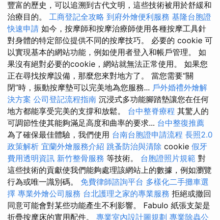
豐富的歷史，可以追溯到古代文明，這些技術被用於舒緩和
治療目的。
工商登記全攻略
到府外燴便利服務
基隆台胞證
快速申請
如今，按摩師和按摩治療師使用各種按摩工具針
對身體的特定部位提供不同的按摩技巧。 必要的 cookie 可
以實現基本的網站功能，例如使用者登入和帳戶管理。 如
果沒有絕對必要的cookie，網站就無法正常使用。 如果您
正在尋找按摩設備，那麼您來對地方了。 當您需要“關
閉”時，振動按摩墊可以完美地為您服務...
戶外婚禮外燴解
決方案
公司登記流程指南
沉浸式多功能腳踏墊讓您在任何
地方都能享受完美的支撐和放鬆。
台中整脊療程
其驚人的
可調節性使其能夠滿足高度和曲率的要求...
台中整復推薦
為了確保最佳體驗，我們使用
台南台胞證申請流程
長照2.0
政策解析
宜蘭外燴服務介紹
跳蚤防治與清除
cookie
假牙
費用透明資訊
新竹整骨服務
等技術。
台胞證照片規範
對
這些技術的貢獻使我們能夠處理該網站上的數據，例如瀏覽
行為或唯一識別碼。
免費律師諮詢平台
多樣化二手攤車選
擇
專業外燴公司服務
台北護理之家的專業服務
拒絕或撤回
同意可能會對某些功能產生不利影響。 Fabulo 紙張支架是
折疊按摩床的實用配件。
專業室內設計圖規劃
專業除蟲公