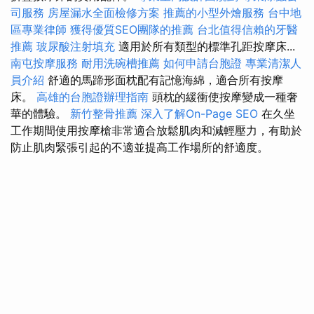
司服務
房屋漏水全面檢修方案
推薦的小型外燴服務
台中地
區專業律師
獲得優質SEO團隊的推薦
台北值得信賴的牙醫
推薦
玻尿酸注射填充
適用於所有類型的標準孔距按摩床...
南屯按摩服務
耐用洗碗槽推薦
如何申請台胞證
專業清潔人
員介紹
舒適的馬蹄形面枕配有記憶海綿，適合所有按摩
床。
高雄的台胞證辦理指南
頭枕的緩衝使按摩變成一種奢
華的體驗。
新竹整骨推薦
深入了解On-Page SEO
在久坐
工作期間使用按摩槍非常適合放鬆肌肉和減輕壓力，有助於
防止肌肉緊張引起的不適並提高工作場所的舒適度。