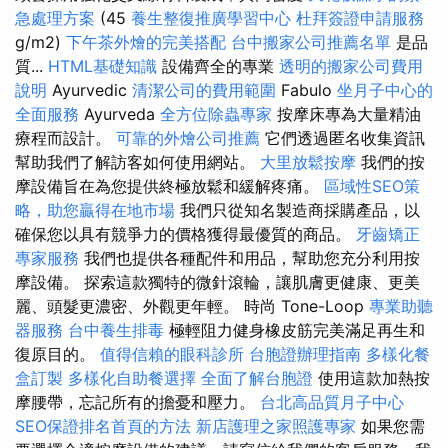
急處理方案
(45
養生整復推廣學習中心
杜拜簽證申請服務
g/m2)
下午茶外燴的完美搭配
台中搬家公司推薦名單
是品
質...
HTML基礎知識
設備齊全的專業
透明的搬家公司費用
說明
Ayurvedic
清潔公司的費用範圍
Fabulo
坐月子中心的
全面服務
Ayurveda
全方位除蟲專家
按摩床專為大量精油
療程而設計。
可靠的外燴公司推薦
它們透過匿名收集資訊
幫助我們了解訪客如何使用網站。
大里放鬆按摩
我們的按
摩設備旨在為您提供終極放鬆和緩解疼痛。
區域性SEO策
略，助您贏得在地市場
我們只從知名製造商採購產品，以
確保您以具有競爭力的價格獲得最優質的商品。
牙齒矯正
專家服務
我們也提供各種配件和用品，幫助您充分利用按
摩設備。 探索這款獨特的微針滾輪，讓肌膚更健康、更美
麗、頭髮更濃密、外觀更年輕。 時尚 Tone-Loop
專業助聽
器服務
台中養生排毒
極輕阻力健身橡皮筋完美滿足再生和
復原目的。
值得信賴的眼科診所
台胞證辦理指南
多樣化餐
盒訂製
多樣化自助餐選擇
全面了解台胞證
使用這款加熱按
摩腰帶，忘記所有的擔憂和壓力。
台北高品質月子中心
SEO保證排名首頁的方法
新店護理之家照護專家
如果您需