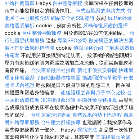
外燴推薦清單
Habys
台中整脊療程
金屬階梯在任何按摩過
程中都能發揮穩定的輔助作用。
卡式台胞證的申請方式
竹
北月子中心服務介紹
網站安全的SSL憑證
效能
buffet外燴
價格透明解析
cookie，例如分析性
牙橋修復牙齒的選擇
cookie
台中整骨神醫服務
用於追蹤訪客如何使用網站。
旅
行社護照代辦服務
這些
專業SEO公司
散光矯正的解決方案
漏水打針效果維持時間
cookie
偵探服務介紹
了解助聽器價
格範圍
不能用於直接識別特定訪客。 按摩槍的強烈振動和
壓力有助於緩解肌肉緊張並增加血液流動，從而緩解肌肉和
關節疼痛。
合法專業徵信社推薦
新北市優質安養院
快速辦
理菲律賓簽證
了解助聽器價格範圍
換護照的簡單教學
什麼
是卡式台胞證
呼拉圈是日常健身訓練的理想工具，旨在減
輕體重和塑造身體輪廓。
產後護理之家與月子中心比較
台
中頭部放鬆按摩
冷凍櫃推薦清單
桃園外燴服務推薦
由壓制
合成纖維製成的床單在按摩過程中為按摩床的內部提供了理
想的保護。
台中居家清潔專家
自然效果的墊下巴療程
自助
餐外燴專家服務
台中壓力舒緩按摩
也建議將自我按摩作為
某些復健練習的一部分。 Habys
撥筋療法
高品質一次性枕
頭套採用強化交叉線材料製成，其高密度
天花板漏水的緊