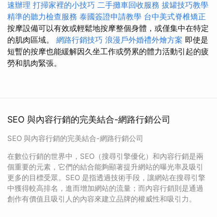
速辦理
打掃家裡的小技巧
二手攤車回收服務
拔罐技巧教學
精準的聽力檢查服務
泰國簽證申請教學
台中美式脊椎矯正
按摩設備可以有效或輕鬆地按摩整個身體，或僅集中在特定
的肌肉區域。
網路行銷技巧
浪漫戶外婚禮外燴方案
即使是
短暫的按摩也能緩解因久坐工作或勞累的體力活動引起的疲
勞和肌肉緊張。
SEO 與內容行銷的完美結合-網路行銷公司
SEO 與內容行銷的完美結合-網路行銷公司
在數位行銷的世界中，SEO（搜尋引擎優化）和內容行銷是兩
個重要的元素，它們的結合能夠顯著提升網站的曝光率及吸引
更多的目標受眾。SEO 是指透過技術手段，讓網站在搜尋引擎
中獲得較高排名，進而增加網站的流量；而內容行銷則是通過
創作有價值且吸引人的內容來建立品牌的權威性和吸引力。