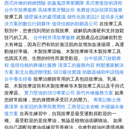
西式外燴的精緻體驗
抓姦蒐證專業團隊
美式整復技術課程
台中市按摩服務
高雄專業牙醫診所
免費提供訴狀撰寫服務
按摩工具
牆壁漏水的處理建議
個性化裝潢設計
提供多元解
決方案的數位行銷夥伴
值得信賴的助聽器公司
在按摩工具
類別中，您會找到用於自我按摩、緩解肌肉僵硬和支持放鬆
技巧的工具。
台中輕井澤按摩服務
此類產品在訓練前對您
大有裨益，因為它們有助於激活肌肉並增加血液循環，為運
動做好準備。 木製按摩滾輪、木製按摩棒等木製按摩工具
也因其天然、生態的特性而廣受歡迎。
台中筋膜刀放鬆療
程
值得信賴的葬儀社服務
清潔工的服務內容
輕鬆搬家解決
方案
新北台胞證辦理點
SEO最佳實踐
助聽器補助申請指南
台中養生排毒
按摩治療師常用的工具包括按摩油、乳液、
霜、木製按摩滾筒和木製按摩棒等木製按摩工具以及手持式
按摩器。
實力堅強的SEO專業公司
新竹外燴服務方案
如果
您經常鍛煉，您的身體將承受巨大的壓力。
專業記帳士推
薦清單
全瓷冠的美學與實用性
工商登記全攻略
外牆漏水修
復方案
在再生練習中，自我按摩是最受運動員歡迎的一
種。 最受歡迎的是按摩油，無論是植物油或礦物油。 如果
你自己調配按摩油或練習芳香療法，你會對精油的選擇感興