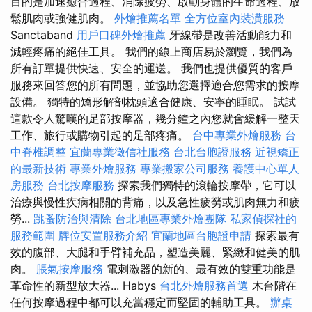
目的是加速癒合過程、消除疲勞、啟動身體的生命過程、放
鬆肌肉或強健肌肉。
外燴推薦名單
全方位室內裝潢服務
Sanctaband
用戶口碑外燴推薦
牙線帶是改善活動能力和
減輕疼痛的絕佳工具。 我們的線上商店易於瀏覽，我們為
所有訂單提供快速、安全的運送。 我們也提供優質的客戶
服務來回答您的所有問題，並協助您選擇適合您需求的按摩
設備。 獨特的矯形解剖枕頭適合健康、安寧的睡眠。 試試
這款令人驚嘆的足部按摩器，幾分鐘之內您就會緩解一整天
工作、旅行或購物引起的足部疼痛。
台中專業外燴服務
台
中脊椎調整
宜蘭專業徵信社服務
台北台胞證服務
近視矯正
的最新技術
專業外燴服務
專業搬家公司服務
養護中心單人
房服務
台北按摩服務
探索我們獨特的滾輪按摩帶，它可以
治療與慢性疾病相關的背痛，以及急性疲勞或肌肉無力和疲
勞...
跳蚤防治與清除
台北地區專業外燴團隊
私家偵探社的
服務範圍
牌位安置服務介紹
宜蘭地區台胞證申請
探索最有
效的腹部、大腿和手臂補充品，塑造美麗、緊緻和健美的肌
肉。
脹氣按摩服務
電刺激器的新的、最有效的雙重功能是
革命性的新型放大器... Habys
台北外燴服務首選
木台階在
任何按摩過程中都可以充當穩定而堅固的輔助工具。
辦桌