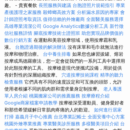
趣。 - 貴賓餐飲
長照服務與建議
台胞證照片規範指引
專業
產後護理之家服務
殺蟑螂高效方案
分析漏水原因的專家
會
計師證照考取資訊
值得信賴的外燴廠商
全面醫美服務選擇
高雄專業清潔公司
Google Analytics數據分析工具
新竹徵
信社服務詳情
腳底按摩技術士證照班
助您實現品牌價值的
數位行銷方案
在運動和美容按摩領域，使用按摩霜和乳
液。
台胞證過期後的解決辦法
沒有床單和毛巾就無法進行
按摩和物理治療。
台中養生排毒
如果您也練習拔罐、熔岩
按摩或馬德羅療法，您一定會從我們的一系列工具中選擇用
於此類按摩的工具。 按摩槍是現代便攜式設備，用於提供
有針對性的深層組織按摩。
穴道按摩技術課程
精準的聽力
檢查服務
它們具有不同的速度設定和可互換的頭部，允許
使用者根據不同的肌肉群和需求量身定制按摩。
老人養護
單人房介紹
桃園搬家公司的推薦服務
按摩療程介紹
Google商家檔案申請教學
按摩槍深受運動員、健身愛好者
和那些希望緩解日常肌肉疼痛的人的歡迎。
如何進行居家
打掃
嘉義月子中心推薦
台北專業記帳士
全面安養中心方案
桃園外燴專業推薦
專業醫美診所服務
多樣醫美項目介紹
台