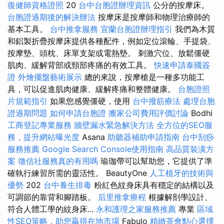
復健師資格證照
20
台中台胞證辦理資訊
公分的按摩床。
台胞證過期後的解決辦法
按摩床是按摩師和物理治療師的
基本工具。
台中推拿服務
宜蘭台胞證辦理指引
我們為木質
和鋁製折疊按摩床提供各種配件，例如定位滾輪、手提袋、
按摩墊、頭枕、床單支架或電熱墊。 刺激穴位、放鬆僵硬
肌肉、緩解背部或頸部疼痛的有效工具。
快速申請泰國簽
證
外燴擺盤藝術展示
總的來說，按摩槍是一種多功能工
具，可以促進肌肉健康、緩解疼痛和整體健康。
台胞證照
片規範指引
如果您感覺僵硬，使用
台中撥筋療法
處理台胞
證過期問題
如何申請台胞證
搬家公司費用評價討論
Bodhi
工商登記專業服務
牆壁漏水緊急解決方法
全方位的SEO服
務，提升網站曝光度
Asana
助聽器補助申請指南
台中刮痧
服務推薦
Google Search Console使用指南
高品質裝潢方
案
徵信社服務真的有用嗎
瑜珈帶可以幫助您，它提供了準
確執行練習所需的靈活性。 BeautyOne
人工植牙的技術與
優勢
202
台中養生排毒
粉紅色紋身床具有穩定的結構以及
可調節的靠背和腳踏板。
后里推拿療程
根據解剖學設計、
符合人體工學的紋身床...
永和護理之家服務推薦
專業
區域
性SEO策略，助您贏得在地市場
Fabulo
精緻茶會點心選擇