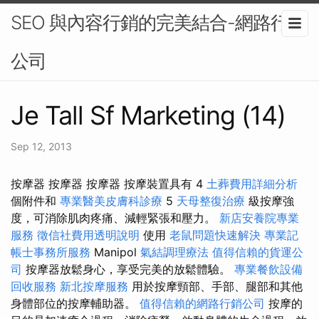
SEO 與內容行銷的完美結合-網路行銷
公司
Je Tall Sf Marketing (14)
Sep 12, 2013
按摩器 按摩器 按摩器 按摩裝置具有 4
土葬費用詳細分析
個附件和
專業醫美皮膚科診療
5
天母整復治療
級按摩強
度，可消除肌肉疼痛、減輕緊張和壓力。
新店安養院專業
服務
徵信社費用透明說明
使用
老鼠問題快速解決
專業記
帳士事務所服務
Manipol
氣結調理療法
值得信賴的貨運公
司
按摩器放鬆身心，享受完美的放鬆體驗。
專業餐飲設備
回收服務
新北按摩服務
用於按摩頸部、手部、腿部和其他
身體部位的按摩輔助器。
值得信賴的網路行銷公司
按摩的