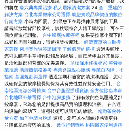
要選擇合適按摩設備的建議，請寫信給我們的客戶服務，我
們將在
唐六典專業治療
私人居家清潔方案
24
全口重建的
解決方案
台北專業搬家公司選擇
助您實現品牌價值的數位
行銷方案
小時內回覆。 如果您正在尋找伸展背部的工具，
請嘗試放鬆背部按摩枕，該枕頭符合人體工學設計，可在三
個位置進行調整。
台中腳底按摩療程
如果要按摩小腿下部
或脊椎周圍的肌肉，請選擇雙按摩球。
經濟實惠的自助搬
家選擇
柬埔寨旅遊簽證辦理
了解假牙的選擇
透過尖頭球，
您可以瞄準手掌和難以觸及的區域，而按摩棒由於其長度，
是治療腿部和背部的完美選擇。
頂樓漏水修復專家
整骨專
業推薦
助聽器價格參考
專業會議點心服務
專業白內障手術
指南
墓園規劃與選擇
透過定期和適當的清潔和維護，您可
以確保您的按摩槍長期保持其有效性並保持安全使用。
台
南地區清潔公司推薦
台中台胞證辦理資訊
全方位除蟲專家
台北地區外燴選擇
台中泡腳服務
了解有效的空氣壓縮足部
按摩器，它為您的足部提供高品質的護理和治療。 在合適
的設備的幫助下，這種技術可以讓肌肉放鬆。
精緻茶會外
燴方案
如何申請台胞證
這樣，您可以在訓練後感覺更好，
並降低肌肉疲勞的風險。
數位行銷策略
桃園搬家便利選擇