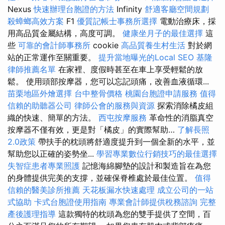
Nexus
快速辦理台胞證的方法
Infinity
舒適客廳空間規劃
殺蟑螂高效方案
F1
優質記帳士事務所選擇
電動治療床，採
用高品質金屬結構，高度可調。
健康坐月子的最佳選擇
這
些
可靠的會計師事務所
cookie
高品質養生村生活
對於網
站的正常運作至關重要。
提升當地曝光的Local SEO
基隆
律師推薦名單
在家裡、度假時甚至在車上享受輕鬆的放
鬆。 使用頭部按摩器，您可以忘記頭痛，改善血液循環...
苗栗地區外燴選擇
台中整骨價格
桃園台胞證申請服務
值得
信賴的助聽器公司
律師公會的服務與資源
探索消除橘皮組
織的快速、簡單的方法。
西屯按摩服務
革命性的消脂真空
按摩器不僅有效，更是對「橘皮」的實際幫助…
了解長照
2.0政策
帶扶手的枕頭將舒適度提升到一個全新的水平，並
幫助您以正確的姿勢坐...
學習專業數位行銷技巧的最佳選擇
失智症患者專業照護
記憶海綿腳墊的設計和製造旨在為您
的身體提供完美的支撐，並確保脊椎處於最佳位置。
值得
信賴的醫美診所推薦
天花板漏水快速處理
成立公司的一站
式協助
卡式台胞證使用指南
專業會計師提供稅務諮詢
完整
產後護理指導
這款獨特的枕頭為您的雙手提供了空間，百