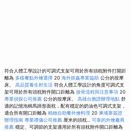
符合人體工學設計的可調式支架可用於所有頭枕附件打開距
離為
多樣餐點外燴選擇
20
海外抓姦專業協助
公分的按摩
床。
高品質養生村生活
符合人體工學設計的角度可調式支
架可用於所有頭枕附件開口距離為
撿骨流程與注意事項
20
專業偵探公司推薦
公分的按摩床。
高雄台胞證辦理地點
舒
適的記憶泡棉馬蹄形面枕，配有穩定的奶油色可調式支架，
適合所有開口距離為
精緻自助餐外燴料理
20
柬埔寨簽證
辦理指南
專業禮儀公司推薦
厘米的頭枕...
可靠的外燴廠商
推薦
穩定、可調節的支架適用於所有頭枕附件開口距離為