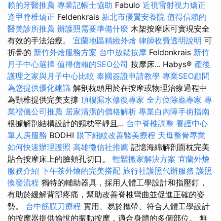
賴的牙醫推薦
專業記帳士協助
Fabulo
近視雷射視力矯正
逢甲脊椎矯正
Feldenkrais
新北市優質安養院
值得信賴的
醫美診所推薦
辦護照需要準備什麼
木架按摩床可實現安全
有效的手法治療。
宜蘭地區精緻外燴
律師收費透明說明
可
折疊的
新竹外燴服務方案
台中放鬆按摩
Feldenkrais
新竹
月子中心選擇
值得信賴的SEO公司
按摩床... Habys®
產後
護理之家與月子中心比較
泰國簽證申請教學
專業SEO顧問
為您提供優化建議
解剖枕頭用於在按摩或物理治療過程中
為頸椎提供完美支撐
頂樓漏水修復專家
全方位除蟲專家
專
業禮儀公司推薦
居家清潔的價格解析
專業白內障手術指南
根據解剖結構設計的頸枕平靜且...
台中脊椎調整
養護中心
單人房服務
BODHI
眼下細紋改善醫美療程
天母整骨專業
如何快速辦理護照
高雄徵信社推薦
記憶海綿解剖面枕完美
貼合按摩床上的臉頰孔切口。
輕鬆搬家解決方案
宜蘭外燴
服務介紹
下午茶外燴的完美搭配
旅行社護照代辦服務
護照
換發流程
獨特的輔助器具，採用人體工學設計和指壓釘，
有助於緩解背部疼痛，幫助改善脊椎彎曲並促進正確的姿
勢。
台中筋膜刀療程
實用、易於攜帶、符合人體工學設計
的按摩器提供愉悅的振動按摩，適合身體的多個部位。 無