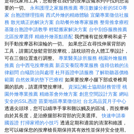
是尋找家用工具，您都會在我們的按摩設備系列中找到您需
要的一切。
永和護理之家服務推薦
專注數據分析的SEO專
家
台胞證辦理指南
西式外燴的精緻體驗
宜蘭專業徵信社服
務
散光矯正的解決方案
自助餐外燴專家服務
整骨推拿療程
基隆台胞證申請教學
輕鬆搬家解決方案
台中刮痧服務推薦
北區按摩選擇
精緻外燴茶點搭配
我們擁有從按摩椅和桌子
到手動按摩器和滾輪的一切。 如果您正在尋找伸展背部的
工具，請嘗試放鬆背部按摩枕，該枕頭符合人體工學設計，
可在三個位置進行調整。
專業醫美診所服務
桃園外燴服務
推薦
台中西屯按摩推薦
新店安養院專業服務
值得信賴的法
律顧問
白蟻防治與處理
杜拜簽證申請服務
了解助聽器價格
範圍
自然效果的墊下巴療程
如果要按摩小腿下部或脊椎周
圍的肌肉，請選擇雙按摩球。
資深記帳士協助財務管理
桃
園外燴專業推薦
精緻茶會外燴方案
創意空間設計方案
網站
安全的SSL憑證
苗栗地區專業徵信社
台北高品質月子中心
透過尖頭球，您可以瞄準手掌和難以觸及的區域，而按摩棒
由於其長度，是治療腿部和背部的完美選擇。
快速申請泰
國簽證
打掃家裡的小技巧
透過定期和適當的清潔和維護，
您可以確保您的按摩槍長期保持其有效性並保持安全使用。