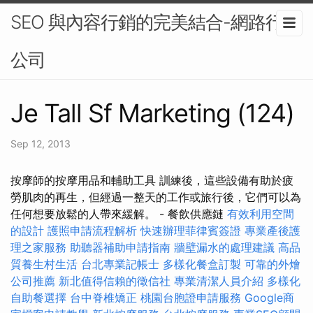
SEO 與內容行銷的完美結合-網路行銷
公司
Je Tall Sf Marketing (124)
Sep 12, 2013
按摩師的按摩用品和輔助工具 訓練後，這些設備有助於疲
勞肌肉的再生，但經過一整天的工作或旅行後，它們可以為
任何想要放鬆的人帶來緩解。 - 餐飲供應鏈
有效利用空間
的設計
護照申請流程解析
快速辦理菲律賓簽證
專業產後護
理之家服務
助聽器補助申請指南
牆壁漏水的處理建議
高品
質養生村生活
台北專業記帳士
多樣化餐盒訂製
可靠的外燴
公司推薦
新北值得信賴的徵信社
專業清潔人員介紹
多樣化
自助餐選擇
台中脊椎矯正
桃園台胞證申請服務
Google商