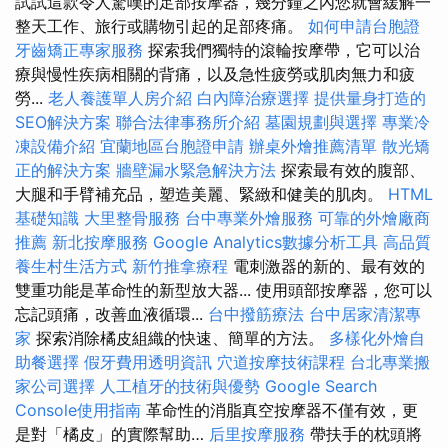
試試這款令人驚嘆的足部按摩器，幾分鐘之內您就會緩解一
整天工作、旅行或購物引起的足部疼痛。
如何申請台胞證
牙齒矯正專家服務
探索我們獨特的滾輪按摩帶，它可以治
療與慢性疾病相關的背痛，以及急性疲勞或肌肉無力和疲
勞...
老人養護單人房介紹
白內障治療選擇
提供量身打造的
SEO解決方案
聯合法律事務所介紹
墓園規劃與選擇
專業冷
凍設備介紹
宜蘭地區台胞證申請
辦桌外燴推薦清單
散光矯
正的解決方案
牆壁漏水緊急解決方法
探索最有效的腹部、
大腿和手臂補充品，塑造美麗、緊緻和健美的肌肉。
HTML
基礎知識
大里整骨服務
台中專業外燴服務
可靠的外燴廠商
推薦
新北按摩服務
Google Analytics數據分析工具
高品質
養生村生活方式
新竹推拿療程
電刺激器的新的、最有效的
雙重功能是革命性的新型放大器... 使用頭部按摩器，您可以
忘記頭痛，改善血液循環...
台中撥筋療法
台中居家清潔專
家
探索消除橘皮組織的快速、簡單的方法。
多樣化外燴自
助餐選擇
假牙費用透明資訊
穴道按摩技術課程
台北專業搬
家公司選擇
人工植牙的技術與優勢
Google Search
Console使用指南
革命性的消脂真空按摩器不僅有效，更
是對「橘皮」的實際幫助…
后里按摩服務
帶扶手的枕頭將