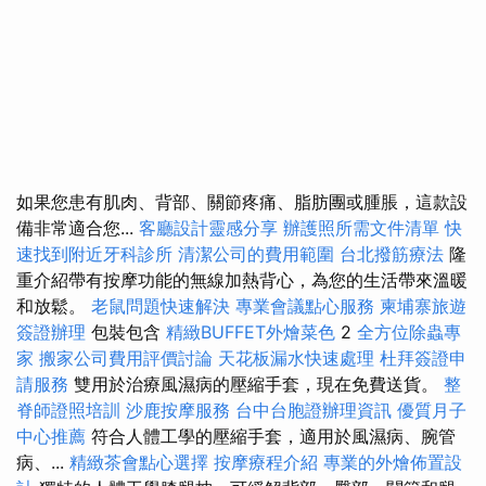
如果您患有肌肉、背部、關節疼痛、脂肪團或腫脹，這款設
備非常適合您...
客廳設計靈感分享
辦護照所需文件清單
快
速找到附近牙科診所
清潔公司的費用範圍
台北撥筋療法
隆
重介紹帶有按摩功能的無線加熱背心，為您的生活帶來溫暖
和放鬆。
老鼠問題快速解決
專業會議點心服務
柬埔寨旅遊
簽證辦理
包裝包含
精緻BUFFET外燴菜色
2
全方位除蟲專
家
搬家公司費用評價討論
天花板漏水快速處理
杜拜簽證申
請服務
雙用於治療風濕病的壓縮手套，現在免費送貨。
整
脊師證照培訓
沙鹿按摩服務
台中台胞證辦理資訊
優質月子
中心推薦
符合人體工學的壓縮手套，適用於風濕病、腕管
病、...
精緻茶會點心選擇
按摩療程介紹
專業的外燴佈置設