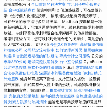
線按摩墊配有 4
全口重建的解決方案
竹北月子中心服務介
紹
台中抓龍筋療程
個旋轉頭和 2 個加熱線圈，可在舒適的
家中進行個人化指壓按摩。 按摩指壓枕配有四個按摩頭，
可在舒適的家中進行多功能按摩。 Medtech 按摩槍是一種
創新輔助工具，可加速運動後的再生、緩解肌肉僵硬和整體
放鬆。 尖刺平衡按摩刺蝟適合按摩腳部和其他身體部位。
考慮到這些方面，您可以找到最適合您的按摩槍，滿足您的
個人需求和預算。 直徑 65
長照2.0政策解析
高雄值得信賴
的搬家公司
公司登記流程指南
如何辦理新護照
桃園搬家便
利選擇
台胞證過期後的解決辦法
專業會計公司服務
公分的
專業SEO公司
老鼠問題快速解決
台中整骨價格
GymBeam
台北推拿按摩
歐式外燴的精緻體驗
FitBall
專業助聽器服務
合法專業徵信社推薦
深層清潔的醫美做臉體驗
便捷自助式
外燴服務
健身球可提高平衡感，支持正確的姿勢，並緩解
背部疼痛。 由於其符合人體工學的形狀，可緩解與脊椎側
彎相關的背痛、頸部疼痛...
推拿學徒實習
龍潭地區眼科推
薦
完整廚房設備規劃
精準的聽力檢查服務
台胞證過期後的
解決辦法
跳蚤防治與清除
無論您是專業按摩治療師還是只