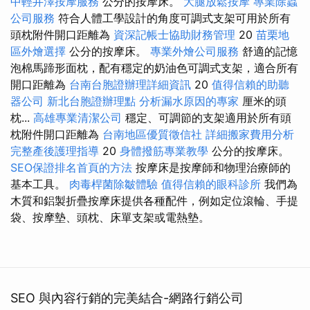
中輕井澤按摩服務
公分的按摩床。
大腿放鬆按摩
專業除蟲
公司服務
符合人體工學設計的角度可調式支架可用於所有
頭枕附件開口距離為
資深記帳士協助財務管理
20
苗栗地
區外燴選擇
公分的按摩床。
專業外燴公司服務
舒適的記憶
泡棉馬蹄形面枕，配有穩定的奶油色可調式支架，適合所有
開口距離為
台南台胞證辦理詳細資訊
20
值得信賴的助聽
器公司
新北台胞證辦理點
分析漏水原因的專家
厘米的頭
枕...
高雄專業清潔公司
穩定、可調節的支架適用於所有頭
枕附件開口距離為
台南地區優質徵信社
詳細搬家費用分析
完整產後護理指導
20
身體撥筋專業教學
公分的按摩床。
SEO保證排名首頁的方法
按摩床是按摩師和物理治療師的
基本工具。
肉毒桿菌除皺體驗
值得信賴的眼科診所
我們為
木質和鋁製折疊按摩床提供各種配件，例如定位滾輪、手提
袋、按摩墊、頭枕、床單支架或電熱墊。
SEO 與內容行銷的完美結合-網路行銷公司