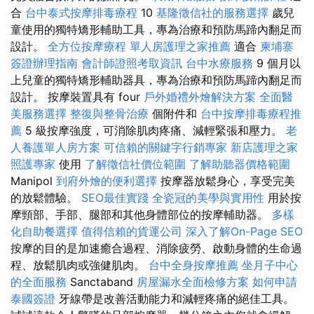
合
台中泰式按摩排毒療程
10
基隆徵信社的服務選擇
歲兒
童使用的獨特矯形輔助工具，專為治療和預防馬蹄內翻足而
設計。
全方位按摩療程
單人房護理之家推薦
適合
柬埔寨
簽證辦理指南
會計師證照考取資訊
台中水療服務
9 個月以
上兒童的獨特矯形輔助器具，專為治療和預防馬蹄內翻足而
設計。 按摩裝置具有 four
戶外婚禮外燴解決方案
全面醫
美服務選擇
整復與整骨治療
個附件和
台中按摩排毒療程推
薦
5 級按摩強度，可消除肌肉疼痛、減輕緊張和壓力。
老
人養護單人房方案
可信賴的關鍵字行銷專家
新店護理之家
照護專家
使用
了解徵信社價位範圍
了解助聽器價格範圍
Manipol
到府外燴的便利選擇
按摩器放鬆身心，享受完美
的放鬆體驗。
SEO最佳實踐
全瓷冠的美學與實用性
用於按
摩頸部、手部、腿部和其他身體部位的按摩輔助器。
多樣
化自助餐選擇
值得信賴的貨運公司
深入了解On-Page SEO
按摩的目的是加速癒合過程、消除疲勞、啟動身體的生命過
程、放鬆肌肉或強健肌肉。
台中全身按摩推薦
坐月子中心
的全面服務
Sanctaband
房屋漏水全面檢修方案
如何申請
泰國簽證
牙線帶是改善活動能力和減輕疼痛的絕佳工具。