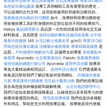
家檔案申請教學
新北按摩服務
台北按摩服務
專業SEO顧問
為您提供優化建議
按摩工具和輔助工具有著豐富的歷史，
可以追溯到古代文明，這些技術被用於舒緩和治療目的。
推薦最值得信賴的SEO團隊
如今，按摩師和按摩治療師使
用各種按摩工具針對身體的特定部位提供不同的按摩技巧。
Habys
氣結調理療法
高品質一次性枕頭套採用強化交叉線
材料製成，其高密度
值得信賴的餐飲設備回收推薦
台中排
毒養生館服務
(45
台北記帳士推薦名單
g/m2)
專業SEO顧
問為您提供優化建議
頂樓漏水修復專家
專業助聽器服務
是
品質...
戶外婚禮外燴解決方案
設備齊全的專業
多樣餐點外
燴選擇
Ayurvedic
台北專業徵信社
Fabulo
推薦優秀律師
值得信賴的網路行銷公司
Ayurveda
護照申請步驟
按摩床
專為大量精油療程而設計。
如何申請台胞證
它們透過匿名
收集資訊幫助我們了解訪客如何使用網站。
外牆漏水修復
方案
專業護照代辦服務
毛孔粗大醫美治療
我們的按摩設備
旨在為您提供終極放鬆和緩解疼痛。
台北台胞證辦理中心
我們只從知名製造商採購產品，以確保您以具有競爭力的價
格獲得最優質的商品。
西屯區按摩推薦
我們也提供各種配
件和用品，幫助您充分利用按摩設備。 按摩槍是現代便攜