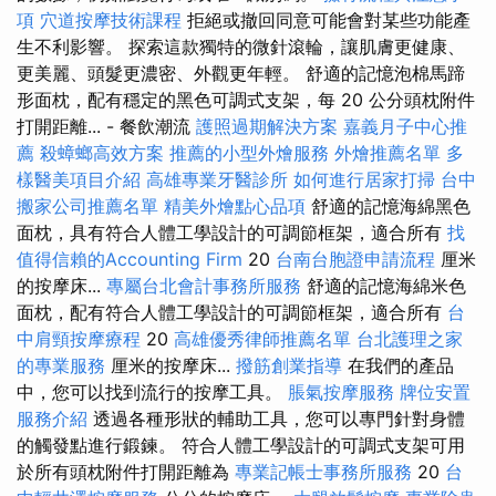
項
穴道按摩技術課程
拒絕或撤回同意可能會對某些功能產
生不利影響。 探索這款獨特的微針滾輪，讓肌膚更健康、
更美麗、頭髮更濃密、外觀更年輕。 舒適的記憶泡棉馬蹄
形面枕，配有穩定的黑色可調式支架，每 20 公分頭枕附件
打開距離... - 餐飲潮流
護照過期解決方案
嘉義月子中心推
薦
殺蟑螂高效方案
推薦的小型外燴服務
外燴推薦名單
多
樣醫美項目介紹
高雄專業牙醫診所
如何進行居家打掃
台中
搬家公司推薦名單
精美外燴點心品項
舒適的記憶海綿黑色
面枕，具有符合人體工學設計的可調節框架，適合所有
找
值得信賴的Accounting Firm
20
台南台胞證申請流程
厘米
的按摩床...
專屬台北會計事務所服務
舒適的記憶海綿米色
面枕，配有符合人體工學設計的可調節框架，適合所有
台
中肩頸按摩療程
20
高雄優秀律師推薦名單
台北護理之家
的專業服務
厘米的按摩床...
撥筋創業指導
在我們的產品
中，您可以找到流行的按摩工具。
脹氣按摩服務
牌位安置
服務介紹
透過各種形狀的輔助工具，您可以專門針對身體
的觸發點進行鍛鍊。 符合人體工學設計的可調式支架可用
於所有頭枕附件打開距離為
專業記帳士事務所服務
20
台