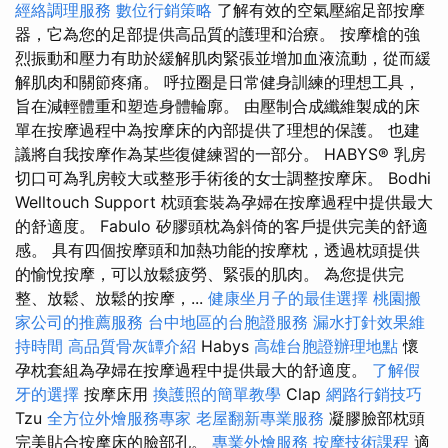
經絡調理服務
數位行銷策略
了解有效的空氣壓縮足部按摩
器，它為您的足部提供高品質的護理和治療。 按摩槍的強
烈振動和壓力有助於緩解肌肉緊張並增加血液流動，從而緩
解肌肉和關節疼痛。 呼拉圈是日常健身訓練的理想工具，
旨在減輕體重和塑造身體輪廓。 由壓制合成纖維製成的床
單在按摩過程中為按摩床的內部提供了理想的保護。 也建
議將自我按摩作為某些復健練習的一部分。 HABYS® 乳房
切口可為乳房較大或整形手術後的女士調整按摩床。 Bodhi
Welltouch Support 枕頭套裝為孕婦在按摩過程中提供最大
的舒適度。 Fabulo 矽膠頭枕為斜倚的客戶提供完美的舒適
感。 具有四個按摩頭和加熱功能的按摩枕，透過枕頭提供
的愉悅按摩，可以放鬆疲勞、緊張的肌肉。 為您提供完
整、放鬆、放鬆的按摩，...
健康坐月子的最佳選擇
桃園搬
家公司的推薦服務
台中地區的台胞證服務
漏水打針效果維
持時間
高品質骨灰罈介紹
Habys
高雄台胞證辦理地點
懷
孕枕套組為孕婦在按摩過程中提供最大的舒適度。
了解假
牙的選擇
按摩床用
換護照的簡單教學
Clap
網路行銷技巧
Tzu
全方位外燴服務專家
老屋翻新專業服務
凝膠臉部枕頭
完美貼合按摩床的臉部孔。
專業外燴服務
按摩技術課程
適