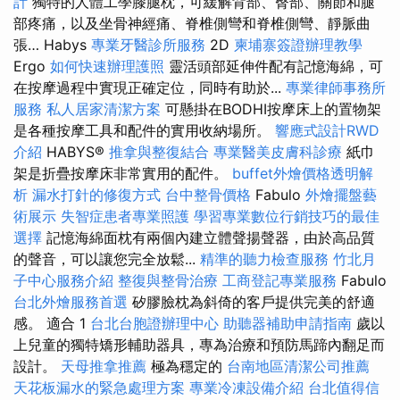
計
獨特的人體工學膝腿枕，可緩解背部、臀部、關節和腿
部疼痛，以及坐骨神經痛、脊椎側彎和脊椎側彎、靜脈曲
張… Habys
專業牙醫診所服務
2D
柬埔寨簽證辦理教學
Ergo
如何快速辦理護照
靈活頭部延伸件配有記憶海綿，可
在按摩過程中實現正確定位，同時有助於...
專業律師事務所
服務
私人居家清潔方案
可懸掛在BODHI按摩床上的置物架
是各種按摩工具和配件的實用收納場所。
響應式設計RWD
介紹
HABYS®
推拿與整復結合
專業醫美皮膚科診療
紙巾
架是折疊按摩床非常實用的配件。
buffet外燴價格透明解
析
漏水打針的修復方式
台中整骨價格
Fabulo
外燴擺盤藝
術展示
失智症患者專業照護
學習專業數位行銷技巧的最佳
選擇
記憶海綿面枕有兩個內建立體聲揚聲器，由於高品質
的聲音，可以讓您完全放鬆...
精準的聽力檢查服務
竹北月
子中心服務介紹
整復與整骨治療
工商登記專業服務
Fabulo
台北外燴服務首選
矽膠臉枕為斜倚的客戶提供完美的舒適
感。 適合 1
台北台胞證辦理中心
助聽器補助申請指南
歲以
上兒童的獨特矯形輔助器具，專為治療和預防馬蹄內翻足而
設計。
天母推拿推薦
極為穩定的
台南地區清潔公司推薦
天花板漏水的緊急處理方案
專業冷凍設備介紹
台北值得信