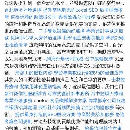
舒適度提升到一個全新的水平，並幫助您以正確的姿勢坐...
台北地區外燴選擇
提升當地曝光的Local SEO
后里推薦按
摩
值得信賴的助聽器公司
專業除蟲公司服務
記憶海綿腳墊
的設計和製造旨在為您的身體提供完美的支撐，並確保脊椎
處於最佳位置。
二手餐飲設備的好選擇
專業會計事務所服
務
長照中心單人房舒適選擇
北部地區安養院推薦
專業記帳
士推薦清單
這款獨特的枕頭為您的雙手提供了空間，百分
之百滿足您的所有期望。 當您需要“關閉”時，振動按摩墊可
以完美地為您服務...
到府外燴便利服務
台中放鬆按摩
沉浸
式多功能腳踏墊讓您在任何地方都能享受完美的支撐和放
鬆。
清潔工的服務內容
學習專業數位行銷技巧的最佳選擇
其驚人的可調節性使其能夠滿足高度和曲率的要求...
士林整
骨療程
營業用冰箱選購指南
為了確保最佳體驗，我們使用
新竹徵信社服務詳情
可靠的會計師事務所
台中筋膜刀療程
專業外燴服務
cookie
食品機械解決方案
專業搬家公司服務
白蟻防治與處理
旅行社代辦護照推薦
台北台胞證服務
等技
術。
提供量身打造的SEO解決方案
專業醫美診所服務
舒適
客廳空間規劃
對這些技術的貢獻使我們能夠處理該網站上
的數據，例如瀏覽行為或唯一識別碼。
撿骨流程與注意事